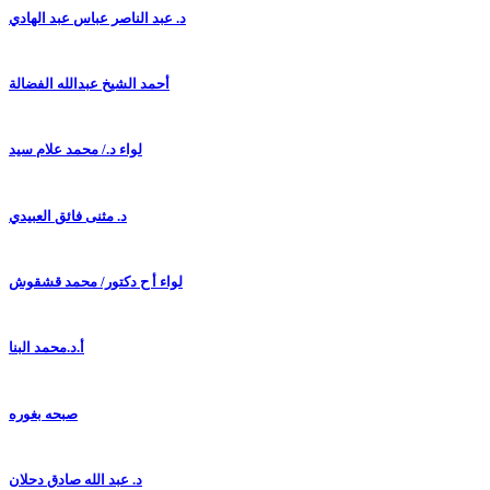
د. عبد الناصر عباس عبد الهادي
أحمد الشيخ عبدالله الفضالة
لواء د./ محمد علام سيد
د. مثنى فائق العبيدي
لواء أ ح دكتور/ محمد قشقوش
أ.د.محمد البنا
صبحه بغوره
د. عبد الله صادق دحلان