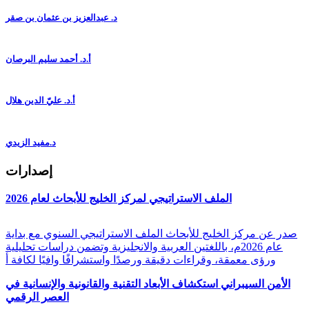
د. عبدالعزيز بن عثمان بن صقر
أ.د. أحمد سليم البرصان
أ.د. عليّ الدين هلال
د.مفيد الزيدي
إصدارات
الملف الاستراتيجي لمركز الخليج للأبحاث لعام 2026
صدر عن مركز الخليج للأبحاث الملف الاستراتيجي السنوي مع بداية
عام 2026م، باللغتين العربية والانجليزية وتضمن دراسات تحليلية
ورؤى معمقة، وقراءات دقيقة ورصدًا واستشرافًا وافيًا لكافة أ
الأمن السيبراني استكشاف الأبعاد التقنية والقانونية والإنسانية في
العصر الرقمي