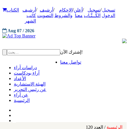
/
/
/
/
/
تسجيل
تسجيل
أعلن
الاحكام
أرشيف
أرشيف
الكتاب
الدخول
الكُــتَّـاب
معنا
والشروط
التصويت
كاتب
الشهر
Aug 07 / 2026
إشترك الآن!
تواصل معنا
دراسات آراء
آراء بودكاست
الأعداد
الهيئة الاستشارية
عن رئيس التحرير
عن آراء
الرئيسية
الرئيسية
/ العدد 120