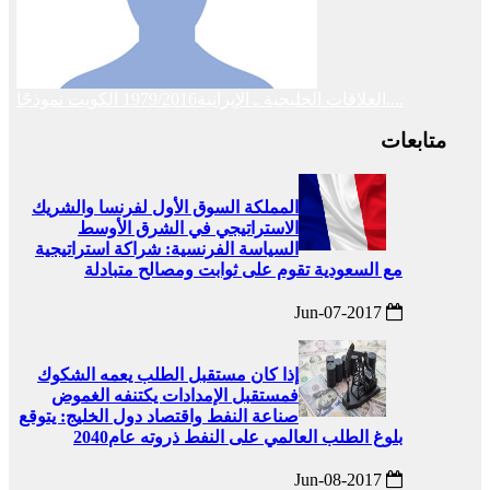
العلاقات الخليجية ـ الإيرانية1979/2016 الكويت نموذجًا....
متابعات
المملكة السوق الأول لفرنسا والشريك
الاستراتيجي في الشرق الأوسط
السياسة الفرنسية: شراكة استراتيجية
مع السعودية تقوم على ثوابت ومصالح متبادلة
2017-Jun-07
إذا كان مستقبل الطلب يعمه الشكوك
فمستقبل الإمدادات يكتنفه الغموض
صناعة النفط واقتصاد دول الخليج: يتوقع
بلوغ الطلب العالمي على النفط ذروته عام2040
2017-Jun-08