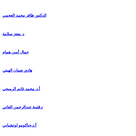
الدكتور ظافر محمد العجمي
د. معتز سلامة
جمال أمين همام
هادي نعمان الهيتي
أ.د. محمد غانم الرميحي
د.قتيبة عبدالرحمن العاني
أ.د.جياكومو لوتشياني