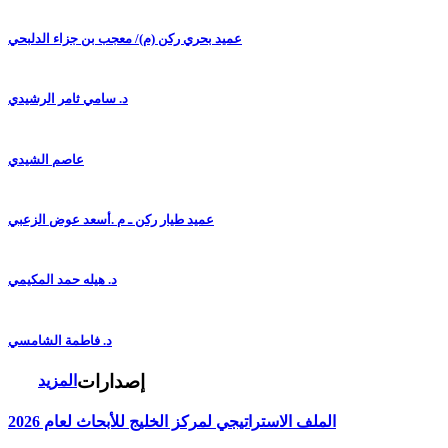
عميد بحري ركن (م)/ معجب بن جزاء الدلبحي
د. سامي ثامر الرشيدي
عاصم الشيدي
عميد طيار ركن ـ م .أسعد عوض الزعبي
د. هيله حمد المكيمي
د. فاطمة الشامسي
إصدارات
المزيد
الملف الاستراتيجي لمركز الخليج للأبحاث لعام 2026