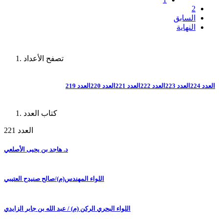
2
السابق
النهاية
تصفح الأعداد
العدد 224
العدد 223
العدد 222
العدد 221
العدد 220
العدد 219
كتاب العدد
العدد 221
د. هاجد بن يحيى الأصلعي
اللواء المهندس(م)/صالح صنيدح العتيبي
اللواء البحري الركن (م) / عبد الله بن جابر الزايدي