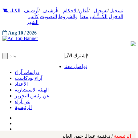
/
/
/
/
/
تسجيل
تسجيل
أعلن
الاحكام
أرشيف
أرشيف
الكتاب
الدخول
الكُــتَّـاب
معنا
والشروط
التصويت
كاتب
الشهر
Aug 10 / 2026
إشترك الآن!
تواصل معنا
دراسات آراء
آراء بودكاست
الأعداد
الهيئة الاستشارية
عن رئيس التحرير
عن آراء
الرئيسية
الرئيسية
/ د.قتيبة عبدالرحمن العاني