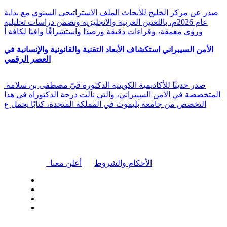
صدر عن مركز الخليج للأبحاث الملف الاستراتيجي السنوي مع بداية
عام 2026م، باللغتين العربية والانجليزية وتضمن دراسات تحليلية
ورؤى معمقة، وقراءات دقيقة ورصدًا واستشرافًا وافيًا لكافة أ
الأمن السيبراني استكشاف الأبعاد التقنية والقانونية والإنسانية في
العصر الرقمي
صدر حديثًا للأكاديمية الكويتية الدكتورة فَيّ مصطفى بن سلامة
المتخصصة في الأمن السيبراني، والتي نالت درجة الدكتوراه في هذا
التخصص من جامعة بليموث في المملكة المتحدة، كتابًا يحمل ع
|
الأحكام والشروط
أعلن معنا
| تابعنا على