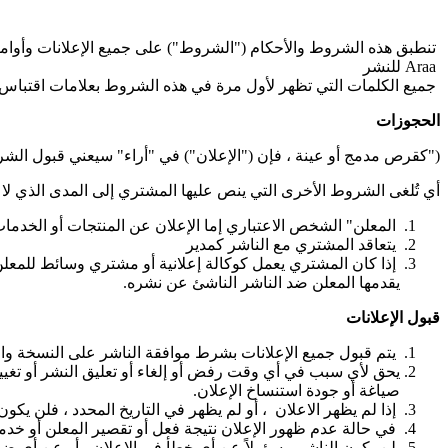
تنطبق هذه الشروط والأحكام ("الشروط") على جميع الإعلانات وأوامر ا
Araa للنشر
جميع الكلمات التي تظهر لأول مرة في هذه الشروط بعلامات اقتباس و
الحجوزات
("كقرص مدمج أو عينة ، فإن ("الإعلان") في "أراء" سيعني قبول ال
أي تُلغى الشروط الأخرى التي ينص عليها المشتري إلى المدى الذي ل
المعلن" الشخص الاعتباري إما الإعلان عن المنتجات أو الخدمات ال
يتعاقد المشتري مع الناشر كمدير
إذا كان المشتري يعمل كوكالة إعلانية أو مشتري وسائط للمعل
يقدمها المعلن ضد الناشر الناشئ عن نشره.
قبول الإعلانات
يتم قبول جميع الإعلانات بشرط موافقة الناشر على النسخة وال
يحق لأي سبب في أي وقت رفض أو إلغاء أو تعليق النشر أو تغيير
صياغة أو جودة استنساخ الإعلان.
إذا لم يظهر الاعلان ، أو لم يظهر في التاريخ المحدد ، فلن يكو
في حالة عدم ظهور الإعلان نتيجة فعل أو تقصير المعلن أو خدمته
لن يكون الناشر مسؤولاً عن أي خطأ في الإعلان ، أو عن أي ضرر