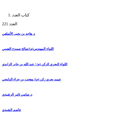
كتاب العدد
العدد 221
د. هاجد بن يحيى الأصلعي
اللواء المهندس(م)/صالح صنيدح العتيبي
اللواء البحري الركن (م) / عبد الله بن جابر الزايدي
عميد بحري ركن (م)/ معجب بن جزاء الدلبحي
د. سامي ثامر الرشيدي
عاصم الشيدي