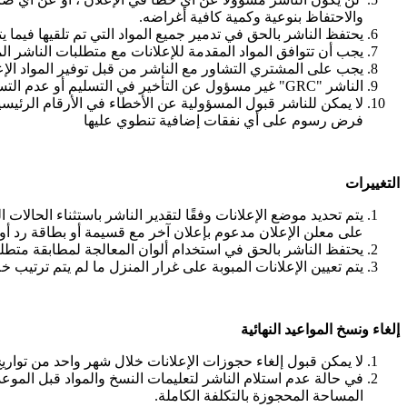
والاحتفاظ بنوعية وكمية كافية أغراضه.
يحتفظ الناشر بالحق في تدمير جميع المواد التي تم تلقيها فيما
يجب أن تتوافق المواد المقدمة للإعلانات مع متطلبات الناشر ال
يجب على المشتري التشاور مع الناشر من قبل توفير المواد الإ
الناشر "GRC" غير مسؤول عن التأخير في التسليم أو عدم التسليم بسبب أي حالة خارجة عن السيطرة .
لا يمكن للناشر قبول المسؤولية عن الأخطاء في الأرقام الرئيسية
فرض رسوم على أي نفقات إضافية تنطوي عليها
التغييرات
يتم تحديد موضع الإعلانات وفقًا لتقدير الناشر باستثناء الحال
على معلن الإعلان مدعوم بإعلان آخر مع قسيمة أو بطاقة رد أ
يحتفظ الناشر بالحق في استخدام ألوان المعالجة لمطابقة متطلبا
يتم تعيين الإعلانات المبوبة على غرار المنزل ما لم يتم ترتيب خ
إلغاء ونسخ المواعيد النهائية
لا يمكن قبول إلغاء حجوزات الإعلانات خلال شهر واحد من تواريخ 
في حالة عدم استلام الناشر لتعليمات النسخ والمواد قبل الموع
المساحة المحجوزة بالتكلفة الكاملة.