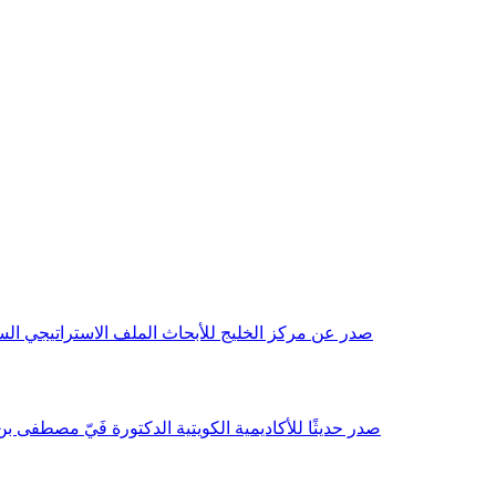
صدر عن مركز الخليج للأبحاث الملف الاستراتيجي السنوي مع بداية عام 2026م، باللغتين العربية والانجليزية وتضمن دراسات تحليلية ورؤى معمقة، 
صدر حديثًا للأكاديمية الكويتية الدكتورة فَيّ مصطفى