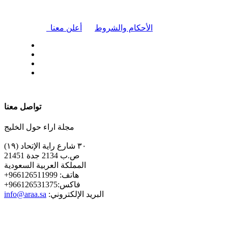
|
الأحكام والشروط
أعلن معنا
| تابعنا على
تواصل معنا
مجلة اراء حول الخليج
٣٠ شارع راية الإتحاد (١٩)
ص.ب 2134 جدة 21451
المملكة العربية السعودية
+هاتف: 966126511999
+فاكس:966126531375
:البريد الإلكتروني
info@araa.sa