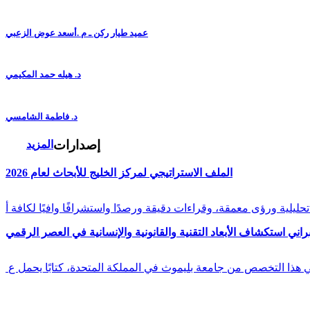
عميد طيار ركن ـ م .أسعد عوض الزعبي
د. هيله حمد المكيمي
د. فاطمة الشامسي
إصدارات
المزيد
الملف الاستراتيجي لمركز الخليج للأبحاث لعام 2026
راني استكشاف الأبعاد التقنية والقانونية والإنسانية في العصر الرقمي
في هذا التخصص من جامعة بليموث في المملكة المتحدة، كتابًا يحمل ع