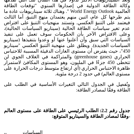
وكالة الطاقة الدولية في إصدارها السنوي "توقعات الطاقة
العالمية World Energy Outlook ". وهناك ثلاثة سيناريوهات عادة ما
يتم طرحها كل عام، اثنين منهم يعتمدان منهج التنبؤ، أما الثالث
فيعتمد على التنبؤ العكسي. وتستند منهجيات التنبؤ على افتراض
عدم تغير سياسات الطاقة الحالية (سيناريو السياسات الحالية)،
وعلى الافتراض الآخر بأن الحكومات سوف تعمل على تنفيذ
السياسات التي سبق وأن أعلنوا عنها أو وعدوا بتنفيذها (سيناريو
السياسات الجديدة). ويطلق على منهجية التنبؤ العكسي "سيناريو
450"، حيث يفترض أن مستوى الغازات الدفيئة المسببة للاحتباس
الحراري (greenhouse gases) والمتراكمة في الغلاف الجوي لن
تتخطى 450 جزءًا في المليون، وهو المستوى المكافئ لاستمرار
ظاهرة الاحتباس الحراري (أي ارتفاع متوسط درجات الحرارة على
مستوى العالم) في حدود 2 درجة مئوية.
ونُفصِل في الجدول التالي التغيرات الأساسية في الطلب على
الطاقة وفقًا لمصادر الطاقة:
جدول رقم 2.2: الطلب الرئيسي على الطاقة على مستوى العالم
-وفقًا لمصادر الطاقة والسيناريو المتوقع:
السياسات