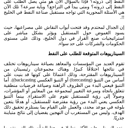
النفط إلى ذروته؟ فإذا بالسؤال الآن هو متى يصل الطلب على
النفط إلى ذروته؟ ومتى يبدأ في التراجع؟ وبأية سرعة؟ تلك الآن
هي الأسئلة المحورية التي تواجه مستقبل صناعة النفط في الخليج
!!.
إن الجدال لمحتدم وقد فتحت أبواب النقاش على مصراعيها، حيث
يسود الغموض حول المستقبل ويؤثر بشكل مباشر على
استراتيجيات صنع القرار في دول الخليج، وذلك على مستوى
الحكومات والشركات على حد سواء.
السيناريوهات المتوقعة للطلب على النفط
تقوم العديد من المؤسسات والمعاهد بصياغة سيناريوهات تختلف
في نتائجها اختلافًا كبيرًا. وهناك مجموعتان رئيسيتان من
السيناريوهات المقترحة، وذلك اعتمادًا على كونها قد بنيت على
أساس من التنبؤ (forecasting) أو التنبؤ العكسي backcasting)). أما
التنبؤ فيعني البدء من الظروف الراهنة وصياغة فرضيات منطقية
تتعلق باتجاه وسرعة التغيير لمجموعة من المعايير أو المؤشرات،
وصولاًً إلى رؤية للمستقبل تقوم على الاستقراء. بينما التنبؤ
العكسي يعني البدء من رؤية مفترضة للمستقبل، أو هدفًا يتعين
بلوغه في موعد محدد، والعمل على القيام بما يستلزم تحقيق ذلك
الهدف. وليس من المستغرب أن النهجين يفضيان إلى نتائج متباينة
جذريًا.
وتعد السيناريوهات الأكثر تداولا في هذا الشأن تلك التي تقدمها