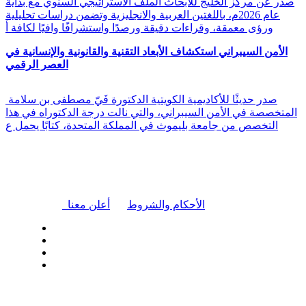
صدر عن مركز الخليج للأبحاث الملف الاستراتيجي السنوي مع بداية
عام 2026م، باللغتين العربية والانجليزية وتضمن دراسات تحليلية
ورؤى معمقة، وقراءات دقيقة ورصدًا واستشرافًا وافيًا لكافة أ
الأمن السيبراني استكشاف الأبعاد التقنية والقانونية والإنسانية في
العصر الرقمي
صدر حديثًا للأكاديمية الكويتية الدكتورة فَيّ مصطفى بن سلامة
المتخصصة في الأمن السيبراني، والتي نالت درجة الدكتوراه في هذا
التخصص من جامعة بليموث في المملكة المتحدة، كتابًا يحمل ع
|
الأحكام والشروط
أعلن معنا
| تابعنا على