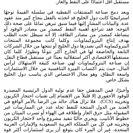
مستقبل أقل اعتمادًا على النفط والغاز.
ويعد دمج صناعة المشتقات النفطية في سلسلة القيمةً توجهًا
استراتيجيًا كانت دول الخليج قد اتخذته بالفعل بنجاح كبير منذ عقود
عدة. والبيانات المشار إليها فيما سبق تبرهن تمامًا على صحة ذلك
التوجه: فقد تتراجع أهمية النفط كمصدر من مصادر الوقود أو
ببساطة كمصدر من مصادر الطاقة، إلا أنه سيظل تحت الطلب
بهدف إنتاج البتروكيماويات. وكلما كانت مجموعة المنتجات
البتروكيماوية التي تصدرها دول الخليج أو تنتجها من خلال الشركات
التابعة والخاضعة لها في الخارج أكثر تنوعًا وتطورًا، كلما كان
مستقبلها الاقتصادي أكثر استقلالية بعيدًا عن مستقبل قطاع النقل.
إن صناعة البتروكيماويات لهي صناعة كثيفة الاستهلاك لرأس
المال، حيث يتم اكتساب الميزة التنافسية من خلال الاستثمارات
واسعة النطاق. وهو مجال الاختصاص الذي يناسب دول الخليج
بشكل خاص.
وأخيرًا، فمن المدهش حقا عدم تولية الدول الرئيسية المصدرة
للوقود الأحفوري إلا قليلاً من الاهتمام إلى تقنيات احتجاز الكربون
وتخزينه (CCS). فلا تزال هناك حالة من الرضا بالأمر الواقع في
العديد من الدول المنتجة للنفط تجاه عدد عن الممارسات غير
المقبولة مثل حرق الغاز وإطلاقه في الهواء أو تسرب الميثان من
خطوط الأنابيب. ويجري حاليًا تنفيذ مشروع واحد لاحتجاز الكربون
وتخزينه في كل من المملكة العربية السعودية والإمارات العربية
المتحدة، غير أن المرء كان يتوقع أن يرى استثمارات أكثر قوة