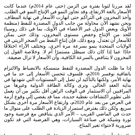
لقد مررنا لتونا بفترة من الزمن (حتى عام 2014م) عندما كانت
الأسعار بالغة الارتفاع، وقد تجاوز النمو في الإنتاج النمو في الطلب.
وأخذ المخزون في التراكم حتى انهارت الأسعار في نهاية المطاف.
ونحن نشهد الآن محاولة من جانب الدول المصدرة للنفط (منظمة
الأوبك وبعض الدول غير الأعضاء في الأوبك، بما في ذلك روسيا)
للحد من الإنتاج وخفض مستوى المخزون، وذلك حتى يمكن
للأسعار أن تعتدل. ومع ذلك، فإن إنتاج النفط من الصخر الزيتي في
الولايات المتحدة ينمو بسرعة مرة أخرى، وتختلف الآراء اختلافًا
حادًا عما إذا كان ذلك سيظل مستمرًا أم لا. وخلاصة القول إن
المخزون لا يتناقص بالسرعة الكافية، وأن الأسعار لا تزال ضعيفة.
إذا ما ظلت الدول المصدرة للنفط متمسكة بالانضباط والالتزام
باتفاقية نوفمبر 2016م، فلسوف تتحسن الأسعار إلى حد ما في
نهاية الأمر، ولكنها بالتأكيد لن تصل إلى المستويات التي شهدتها في
بداية العقد الحالي. وترى وكالة الطاقة الدولية وغيرها من
المراقبين أن الاستثمار في الوقت الراهن أقل بكثير من أن يعمل
على تطوير اكتشافات نفطية جديدة، مما قد يفضي إلى وقوع أزمة
في العرض من بعد عام 2020م، وارتفاع الأسعار مرة أخرى بشكل
سريع. ولكن ذلك يفترض استمرار الزيادة في الطلب على منوال ما
حدث في الماضي القريب – الأمر الذي يتناقض مع فرضية وجود
ثورة وشيكة في صناعة السيارات، وهي الفرضية التي قد تكون
ضرورية لاحتواء تغير المناخ.