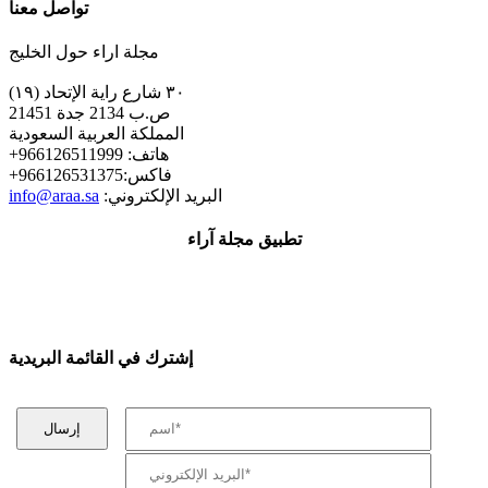
تواصل معنا
مجلة اراء حول الخليج
٣٠ شارع راية الإتحاد (١٩)
ص.ب 2134 جدة 21451
المملكة العربية السعودية
+هاتف: 966126511999
+فاكس:966126531375
:البريد الإلكتروني
info@araa.sa
تطبيق مجلة آراء
إشترك في القائمة البريدية