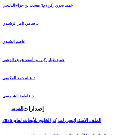
عميد بحري ركن (م)/ معجب بن جزاء الدلبحي
د. سامي ثامر الرشيدي
عاصم الشيدي
عميد طيار ركن ـ م .أسعد عوض الزعبي
د. هيله حمد المكيمي
د. فاطمة الشامسي
إصدارات
المزيد
الملف الاستراتيجي لمركز الخليج للأبحاث لعام 2026