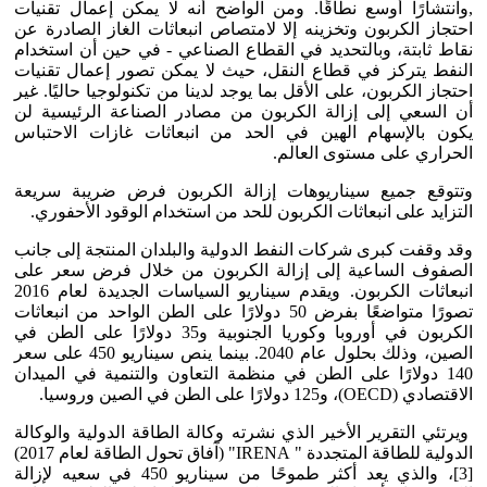
,وانتشارًا أوسع نطاقًا. ومن الواضح أنه لا يمكن إعمال تقنيات
احتجاز الكربون وتخزينه إلا لامتصاص انبعاثات الغاز الصادرة عن
نقاط ثابتة، وبالتحديد في القطاع الصناعي - في حين أن استخدام
النفط يتركز في قطاع النقل، حيث لا يمكن تصور إعمال تقنيات
احتجاز الكربون، على الأقل بما يوجد لدينا من تكنولوجيا حاليًا. غير
أن السعي إلى إزالة الكربون من مصادر الصناعة الرئيسية لن
يكون بالإسهام الهين في الحد من انبعاثات غازات الاحتباس
الحراري على مستوى العالم.
وتتوقع جميع سيناريوهات إزالة الكربون فرض ضريبة سريعة
التزايد على انبعاثات الكربون للحد من استخدام الوقود الأحفوري.
وقد وقفت كبرى شركات النفط الدولية والبلدان المنتجة إلى جانب
الصفوف الساعية إلى إزالة الكربون من خلال فرض سعر على
انبعاثات الكربون. ويقدم سيناريو السياسات الجديدة لعام 2016
تصورًا متواضعًا بفرض 50 دولارًا على الطن الواحد من انبعاثات
الكربون في أوروبا وكوريا الجنوبية و35 دولارًا على الطن في
الصين، وذلك بحلول عام 2040. بينما ينص سيناريو 450 على سعر
140 دولارًا على الطن في منظمة التعاون والتنمية في الميدان
الاقتصادي (OECD)، و125 دولارًا على الطن في الصين وروسيا.
ويرتئي التقرير الأخير الذي نشرته وكالة الطاقة الدولية والوكالة
الدولية للطاقة المتجددة " IRENA" (آفاق تحول الطاقة لعام 2017)
[3]، والذي يعد أكثر طموحًا من سيناريو 450 في سعيه لإزالة