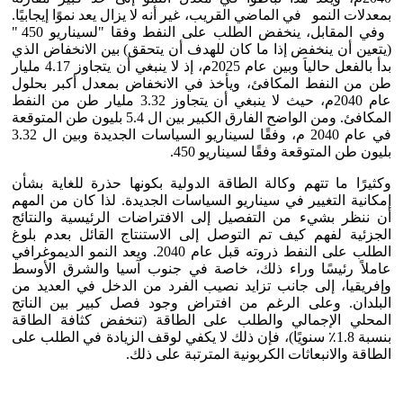
بمعدلات النمو في الماضي القريب، غير أنه لا يزال يعد نموًا إيجابيًا.
وفي المقابل، ينخفض الطلب على النفط وفقا "لسيناريو 450 "
(يتعين أن ينخفض إذا ما كان للهدف أن يتحقق) بين الانخفاض الذي
بدأ بالفعل حالياَ وبين عام 2025م، إذ لا ينبغي أن يتجاوز 4.17 مليار
طن من النفط المكافئ، ويأخذ في الانخفاض بمعدل أكبر بحلول
عام 2040م، حيث لا ينبغي أن يتجاوز 3.32 مليار طن من النفط
المكافئ. ومن الواضح الفارق الكبير بين ال 5.4 بليون طن المتوقعة
في عام 2040 م، وفقًا لسيناريو السياسات الجديدة وبين ال 3.32
بليون طن المتوقعة وفقًا لسيناريو 450.
وكثيرًا ما تتهم وكالة الطاقة الدولية بكونها حذرة للغاية بشأن
إمكانية التغيير في سيناريو السياسات الجديدة. لذا كان من المهم
أن ننظر بشيء من التفصيل إلى الافتراضات الرئيسية والنتائج
الجزئية لفهم كيف تم التوصل إلى الاستنتاج القائل بعدم بلوغ
الطلب على النفط ذروته قبل عام 2040. ويعد النمو الديموغرافي
عاملاً رئيسًا وراء ذلك، خاصة في جنوب آسيا والشرق الأوسط
وإفريقيا، إلى جانب تزايد نصيب الفرد من الدخل في العديد من
البلدان. وعلى الرغم من افتراض وجود فصل كبير بين الناتج
المحلي الإجمالي والطلب على الطاقة (تنخفض كثافة الطاقة
بنسبة 1.8٪ سنويًا)، فإن ذلك لا يكفي لوقف الزيادة في الطلب على
الطاقة والانبعاثات الكربونية المترتبة على ذلك.