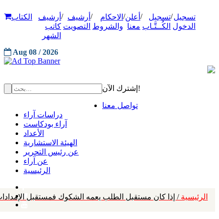
/
/
/
/
/
تسجيل
تسجيل
أعلن
الاحكام
أرشيف
أرشيف
الكتاب
الدخول
الكُــتَّـاب
معنا
والشروط
التصويت
كاتب
الشهر
Aug 08 / 2026
إشترك الآن!
تواصل معنا
دراسات آراء
آراء بودكاست
الأعداد
الهيئة الاستشارية
عن رئيس التحرير
عن آراء
الرئيسية
الرئيسية
/ إذا كان مستقبل الطلب يعمه الشكوك فمستقبل الإمدادات ي