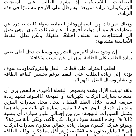
الصناعات البلاستيكية، إذ يشهد الطلب على المنتجات
البتروكيماوية زيادة سريعة، وسيظل على الأرجح مستمرًا في هذه
الزيادة.
وهناك غير ذلك من السيناريوهات التنبئية، سواء كانت صادرة عن
منظمات قومية أو دولية أخرى، أو عن شركات كبرى، وهي تصل
إلى استنتاجات قد تختلف اختلافًًا طفيفًا، ولكن تظل النقاط
الأساسية متشابهة:
- إن وجود تعداد أكبر من البشر ومتوسطات دخل أعلى تعني
زيادة الطلب على الطاقة، وإن لم يكن بنسب متكافئة
- الطلب المتزايد على قطاعي النقل والبتروكيماويات سوف
يؤدي إلى زيادة الطلب على النفط برغم تحسين كفاءة الطاقة
وانتشار وسائل النقل الكهربائية.
ولقد تباينت الآراء بشدة بخصوص النقطة الأخيرة، فالبعض يرى أن
مبيعات سيارات الركاب الكهربائية أو المهجنة [1]سوف تشهد زيادة
سريعة للغاية خلال العقد المقبل، لتحل محل سيارات البنزين
والديزل. فهناك اليوم نحو 1.2 مليون سيارة كهربائية متداولة (بما
يشمل السيارات المهجنة) من بين إجمالي مليار سيارة، أي بنسبة
0.12 %. وهذه النسبة سوف تزداد بكل تأكيد، ولكن بأية سرعة؟
وتتوقع شركة إكسون موبيل زيادة إجمالي مخزون سيارات الركاب
إلى 1.8 مليار بحلول عام 2040م، (وهو أقل مما ذكرته وكالة الطاقة