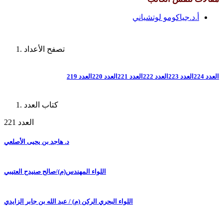
أ.د.جياكومو لوتشياني
تصفح الأعداد
العدد 224
العدد 223
العدد 222
العدد 221
العدد 220
العدد 219
كتاب العدد
العدد 221
د. هاجد بن يحيى الأصلعي
اللواء المهندس(م)/صالح صنيدح العتيبي
اللواء البحري الركن (م) / عبد الله بن جابر الزايدي