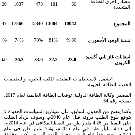
مصادر أخرى للطاقة
420
1037
478
181
60
المتجددة
937
17866
15340
13684
10042
المجموع
79%
74%
78%
81%
80 %
نسبة الوقود الأحفوري
انبعاثات غاز ثاني أكسيد
36.0
36.3
33.6
32.2
23.0
الكربون
*تشمل الاستخدامات التقليدية للكتلة الحيوية والتطبيقات
الحديثة للطاقة الحيوية.
المصدر: وكالة الطاقة الدولية: توقعات الطاقة العالمية لعام 2017،
صفحة رقم 64.
وكما يتضح من الجدول السابق، فإن سيناريو السياسات الجديدة لا
يتوقع بلوغ الطلب ذروته قبل عام 2040م. وسوف يزداد الطلب
على النفط من 4.26 مليار طن من النفط المكافئ في عام 2014م،
إلى 4.75 مليار طن في عام 2025م، و5.4 مليار طن في عام
2040م، ويعد هذا تباطؤاً في معدل النمو إلى حد كبير مقارنة