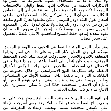
ولا شك أنه قد تم الاستخفاف عمومًا بالسرعة التي تسير بها
الابتكارات العلمية في مجالات إنتاج النفط والغاز، فالاستيعاب
السريع للتكنولوجيا المتقدمة داخل الصناعة قد أدى إلى انخفاض
التكاليف، بمعنى أن الموارد التي كان يتكلف استغلالها في الماضي
أسعارًا تفوق المئة دولار للبرميل، يمكن تطبيقها تجاريًا اليوم بتكلفة
تتراوح بين 60 و70 دولار للبرميل. ولا يمكن للدول الكبرى المصدرة
للبترول ممن تتمتع بمتوسط تكلفة إنتاجية أقل من بقية العالم، أن
تقوم بتحديد إنتاجها فقط لتسمح لمنافسيها الأعلى تكلفةً بالحصول
على سعر أفضل.
وقد بدأت الدول المنتجة للنفط في التكيف مع الأوضاع الجديدة،
ويمكننا أن نرى بالفعل الآثار المترتبة على ذلك في استراتيجياتها
المتعلقة بالإنتاج والأسعار. فحتى وقت قريب، ساد الاتجاه المتحفظ
الموقف، حيث كان يُنظر إلى النفط باعتباره موردًا نادرًا ينبغي
الاعتدال في استخدامه، والحرص على ترك ما يكفي للأجيال
المقبلة. وقد تشكل هذا النهج الاستراتيجي من خلال مجموعة من
النقاشات التي دارت بالفعل داخل منظمة الأوبك في الستينيات،
وظلت مهيمنة حتى وقت قريب. وفي الواقع، يتوقع البعض (أو
يأمل) أن الأسعار المنخفضة حاليًا أمرًا لا يمكن استمراره، لأن
الإنتاج قد لا يواكب الطلب العالمي.
إن النهج الجديد الذي يتبعه منتجو النفط الرئيسيون يؤكد على أنه
ينبغي إنتاج النفط منخفض التكلفة أولا. وهذا يعني أنه يجب الإبقاء
على الأسعار منخفضة نسبيا، وتجنب الإمدادات المفرطة من