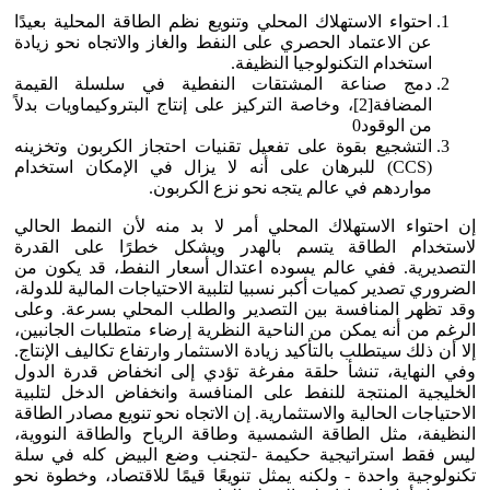
احتواء الاستهلاك المحلي وتنويع نظم الطاقة المحلية بعيدًا
عن الاعتماد الحصري على النفط والغاز والاتجاه نحو زيادة
استخدام التكنولوجيا النظيفة.
دمج صناعة المشتقات النفطية في سلسلة القيمة
المضافة[2]، وخاصة التركيز على إنتاج البتروكيماويات بدلاً
من الوقود0
التشجيع بقوة على تفعيل تقنيات احتجاز الكربون وتخزينه
(CCS) للبرهان على أنه لا يزال في الإمكان استخدام
مواردهم في عالم يتجه نحو نزع الكربون.
إن احتواء الاستهلاك المحلي أمر لا بد منه لأن النمط الحالي
لاستخدام الطاقة يتسم بالهدر ويشكل خطرًا على القدرة
التصديرية. ففي عالم يسوده اعتدال أسعار النفط، قد يكون من
الضروري تصدير كميات أكبر نسبيا لتلبية الاحتياجات المالية للدولة،
وقد تظهر المنافسة بين التصدير والطلب المحلي بسرعة. وعلى
الرغم من أنه يمكن من الناحية النظرية إرضاء متطلبات الجانبين،
إلا أن ذلك سيتطلب بالتأكيد زيادة الاستثمار وارتفاع تكاليف الإنتاج.
وفي النهاية، تنشأ حلقة مفرغة تؤدي إلى انخفاض قدرة الدول
الخليجية المنتجة للنفط على المنافسة وانخفاض الدخل لتلبية
الاحتياجات الحالية والاستثمارية. إن الاتجاه نحو تنويع مصادر الطاقة
النظيفة، مثل الطاقة الشمسية وطاقة الرياح والطاقة النووية،
ليس فقط استراتيجية حكيمة -لتجنب وضع البيض كله في سلة
تكنولوجية واحدة - ولكنه يمثل تنويعًا قيمًا للاقتصاد، وخطوة نحو