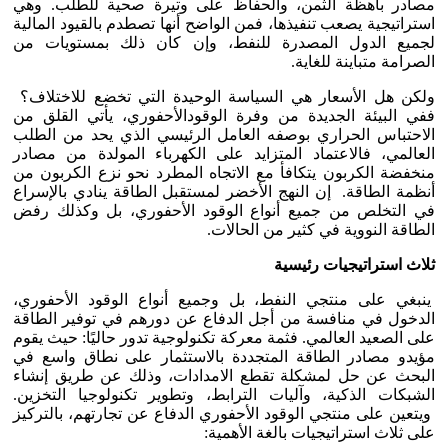
مصادر باهظة الثمن، والحفاظ على وتيرة صحية للطلب. وهي
استراتيجية يصعب تنفيذها، فمن الواضح أنها تصطدم بالقيود المالية
لجميع الدول المصدرة للنفط، وإن كان ذلك بمستويات من
الصرامة متباينة للغاية.
ولكن هل الأسعار هي السياسة الوحيدة التي تخضع للاختلاف؟
ففي البيئة الجديدة من وفرة الوقودالأحفوري، يأتي القلق من
الاحتباس الحراري بوصفه العامل الرئيسي الذي يحد من الطلب
العالمي، فالاعتماد المتزايد على الكهرباء المولدة من مصادر
منخفضة الكربون يتكافأ مع الاتجاه المطرد نحو نزع الكربون من
أنظمة الطاقة. إن النهج الأخضر لمستقبل الطاقة ينادي بالإسراع
في التخلص من جميع أنواع الوقود الأحفوري، بل وكذلك رفض
الطاقة النووية في كثير من الحالات.
ثلاث استراتيجيات رئيسية
ينبغي على منتجي النفط، بل وجميع أنواع الوقود الأحفوري،
الدخول في منافسة من أجل الدفاع عن دورهم في توفير الطاقة
على الصعيد العالمي. فثمة معركة تكنولوجية تدور حاليًا: حيث يقوم
مؤيدو مصادر الطاقة المتجددة بالاستثمار على نطاق واسع في
البحث عن حل لمشكلة تقطع الامدادات، وذلك عن طريق إنشاء
الشبكات الذكية، وآليات الترابط، وتطوير تكنولوجيا التخزين.
ويتعين على منتجي الوقود الأحفوري الدفاع عن تجارتهم، بالتركيز
على ثلاث استراتيجيات بالغة الأهمية: