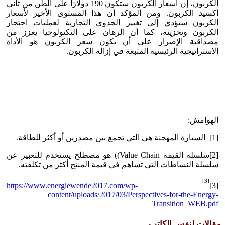
الكربون، إن أسعار الكربون ستكون 190 دولارًا على الطن من ثاني
أكسيد الكربون. ومن المؤكد أن هذا المستوى الأخير لأسعار
الكربون سيؤدي إلى تغيير الجدوى التجارية لعمليات احتجاز
الكربون وتخزينه، كما أن الرهان على التكنولوجيا يعزز من
مصداقية الإصرار على أن يكون سعر الكربون هو الأداة
الاستراتيجية الرئيسية المتبعة في إزالة الكربون.
الهوامش:
[1]
السيارة المهجنة هي التي تجمع بين مصدرين أو أكثر للطاقة.
[2]سلسلة القيمة Value Chain)) هو مصطلح يستخدم للتعبير عن
سلسلة النشاطات التي تساهم في قيمة المنتج أكثر من تكلفته.
[3]
https://www.energiewende2017.com/wp-
[3]
content/uploads/2017/03/Perspectives-for-the-Energy-
Transition_WEB.pdf
مقالات لنفس الكاتب