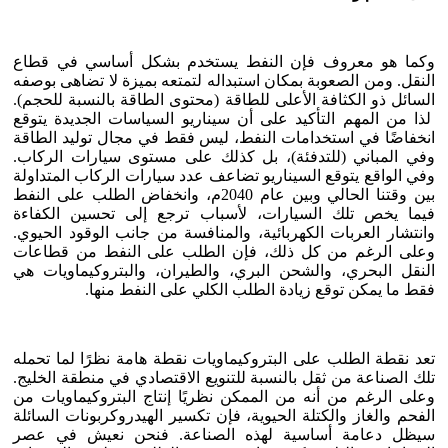
وكما هو معروف فإن النفط يستخدم بشكل أساسي في قطاع
النقل. ومن الصعوبة بمكان استبداله لتمتعه بميزة لا تضاهى بوصفه
السائل ذو الكثافة الأعلى للطاقة (محتوى الطاقة بالنسبة للحجم).
لذا من المهم التأكيد على أن سيناريو السياسات الجديدة يتوقع
انخفاضًا في استخدامات النفط، ليس فقط في مجال توليد الطاقة
وفي المباني (للتدفئة)، بل كذلك على مستوى سيارات الركاب.
وفي الواقع يتوقع السيناريو تضاعف عدد سيارات الركاب المتداولة
بين وقتنا الحالي وبين عام 2040م، وانخفاض الطلب على النفط
فيما يخص تلك السيارات، لأسباب ترجع إلى تحسين الكفاءة
وانتشار العربات الكهربائية، والمنافسة من جانب الوقود الحيوي.
وعلى الرغم من كل ذلك، فإن الطلب على النفط من قطاعات
النقل البحري، والشحن البري، والطيران، والبتروكيماويات هي
فقط ما يمكن توقع زيادة الطلب الكلي على النفط منها.
تعد نقطة الطلب على البتروكيماويات نقطة هامة نظرًا لما تحمله
تلك الصناعة من ثقل بالنسبة للتنويع الاقتصادي في منطقة الخليج.
وعلى الرغم من أنه من الممكن نظريًا إنتاج البتروكيماويات من
الفحم والغاز والكتلة الحيوية، فإن تكسير الهيدروكربونات السائلة
سيظل دعامة أساسية لهذه الصناعة. فنحن نعيش في عصر