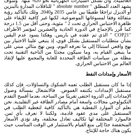
العالمية)، وأن تشكل السيارات الكهربائية نحو 20% منها. وسوف
يشهد العدد المطلق " absolute number " للناقلات المدارة بالبنزين
أو الديزل تراجعًا طفيفًا بين عامي 2035 و2040. وتلك بالتأكيد رؤية
متفائلة وفقا لمسوغاتها الموضوعية، لكنها غير كافية للإبقاء على
ظاهرة الاحتباس الحراري تحت 2 ° مئوية، وحتى أقل من 1.5 درجة
كما قُرر بالإجماع في الدورة الحادية والعشرين لمؤتمر الأطراف
"COP21 " الذي تم عقده في باريس. وهكذا يسود عدم اليقين
بشأن متطلبات المستقبل بشكل قوي، إذ ينبغي علينا الاختيار بين
نهج واقعي استنادًا إلى ما نعرفه اليوم، وبين نهج مثالي مبني على
ما ينبغي القيام به، وما سيكون مجديًا من الناحية التقنية تحت
مظلة من سياسات الطاقة المحددة للغاية والمجمع عليها لإنقاذ
العالم من الاحتباس الحراري.
الأسعار وإمدادات النفط
إذا ما كان مستقبل الطلب تعمه الشكوك والتساؤلات، فإن كذلك
مستقبل الإمدادات يكتنفه الغموض. فالانشغال بمسألة وصول
الإمدادات إلى الذروة اختفى تقريبًا من الساحة، بعدما أفسح التقدم
التكنولوجي مجالات واسعة أمام مصادر الطاقة غير التقليدية. نحن
نعلم أن الموارد النفطية هي بالتأكيد كافية لتغطية الطلب في
المستقبل على مدى عقود قادمة، ولكننا لا نعرف بأي ثمن.
فالموارد المختلفة لها تكاليف تعادل مختلفة، وقد تؤدي الأسعار
المنخفضة جدًا إلى منع القيام بالاستثمار في الوقت المناسب حيث
يكون هناك حاجة للإنتاج.