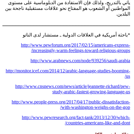
يأتي بالتدريج، ولذلك فإن الاستفادة من الدبلوماسية على مستوى
المواطنين أو الشعوب هو المفتاح نحو علاقات مستقبلية ناجحة بين
البلدين.
ـــــــــــــــــــــــــــــــــــــــــــــــــــــــــــــــــــــــــــــــــــــــ
*باحثة أمريكية في العلاقات الدولية ـ مستشار لدى الناتو
http://www.pewforum.org/2017/02/15/americans-express-
increasingly-warm-feelings-toward-religious-groups/
http://www.arabnews.com/node/939256/saudi-arabia
http://monitor.icef.com/2014/12/arabic-language-studies-booming-
us/
http://www.cnsnews.com/news/article/jeannette-richard/pew-
study-arabic-fastest-growing-language-us
http://www.people-press.org/2017/04/17/public-dissatisfaction-
with-washington-weighs-on-the-gop/
http://www.pewresearch.org/fact-tank/2013/12/30/which-
countries-americans-like-and-dont/