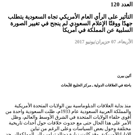
العدد 120
التأثير على الرأي العام الأمريكي تجاه السعودية يتطلب
جهدًا ووقتًا الإعلام السعودي لم ينجح في تغيير الصورة
السلبية عن المملكة في أمريكا
الأربعاء، 07 حزيران/يونيو 2017
ألين بيرن
باحثة في العلاقات الدولية ـ مركز الخليج للأبحاث
منذ بداية العلاقات الدبلوماسية بين الولايات المتحدة الأمريكية
والمملكة العربية السعودية عام 1933م، ظلت السعودية واحدة من
أقوى حلفاء الولايات المتحدة في الشرق الأوسط والعالم، وظل
الأمر على هذا الحال حتى مع حدوث خلافات حول أحداث تاريخية
مختلفة وحول بعض السياسات وعلى الرغم من تباين
الإداراتالأمريكية. وقد كانت زيارة دونالد ترامب إلى المملكةإلى حدٍ