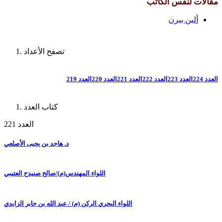
مقالات لنفس الكاتب
ألين بيرن
تصفح الأعداد
العدد 224
العدد 223
العدد 222
العدد 221
العدد 220
العدد 219
كتاب العدد
العدد 221
د. هاجد بن يحيى الأصلعي
اللواء المهندس(م)/صالح صنيدح العتيبي
اللواء البحري الركن (م) / عبد الله بن جابر الزايدي