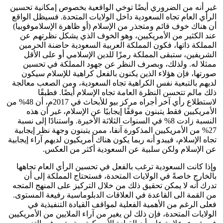
غير أنه من الضروري أيضًا توخي الواقعية بخصوص إمكانية تحسين
الرأي العام تجاه السعودية داخل الولايات المتحدة. فسيظل الواقع
أن هناك خوف قائم ومتجذر من الإسلام (أو ظاهرة الإسلاموفوبيا)
عند الكثير من الأمريكيين، وهو الخوف الذي يشكل نظرتهم عن
المملكة ذاتها، فكون المملكة العربية السعودية حاضنة الحرمين
الشريفين، ستبقى المملكة رمزًا للدين الإسلامي أو على الأقل
ممثلا له. ولذلك، وبصرف النظر عن جهود المملكة في تحسين
صورتها، فإن هؤلاء الذين يكنون بالفعل كراهية للإسلام سيكون
لديهم بالتبعية نفس الكراهية تجاه السعودية، ومن الصعب معالجة
ذلك مالم تتحسن النظرة العامة تجاه الإسلام أيضًا. فطبقًا
لاستطلاع رأي آخر أجراه مركز بيو للأبحاث في 2017م، أن 48% من
الأمريكيين فقط يتبنون موقفًا إيجابيًا عن الإسلام، غير أن هذه
النسبة زادت 8% في السنوات الثلاثة الأخيرة. واستنادًا إلى نسبة
27% من الأمريكيين المذكورة آنفا، ممن يتبنون وجهة نظر إيجابية
تجاه الإسلام، فيبدو أنه ربما يكون هناك أمريكيون لديهم آراء إيجابية
عن الإسلام ولكن سلبية عن السعودية أكثر من العكس.
وإذا كانت السعودية ترغب بالفعل في تحسين الرأي العام تجاهها
بالخارج خاصةً في الولايات المتحدة، فستحتاج المملكة إلى أن
تدرك أنه لا يمكن تحقيق ذلك من خلال التركيز على المنهج المتجه
من القمة الى القاعدة في العلاقات الدبلوماسية رفيعة المستوى.
فعلى الرغم من الأهمية الفعلية لمواقف القيادة التنفيذية في
الولايات المتحدة، فإن ذلك لن يغير من آراء الملايين من الأمريكيين