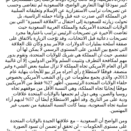
كبير نموذجًا لهذا التعارض الواضح، فالسعودية لم تتغاضى وحسب
عن تصريحات ترامب الاستفزازية عن الإسلام وتعليقاته السلبية
عن المملكة التي صدرت عنه قبل وأثناء حملته الرئاسية، بل
تحولت زيارته للسعودية إلى احتفال بـ"العلاقة المميزة" التي بين
الولايات المتحدة الأمريكية والمملكة العربية السعودية حيث
تغاضت الأخيرة عن تصريحات الرئيس ترامب باعتبارها مجرد
تصريحات دعائية قبل الانتخابات، وقد توّجت الزيارة بالاتفاق على
صفقة أسلحة بمليارات الدولارات. فالأمر يبدو وكأن تلك العلاقة
التي تجمع بين البلدين على المستوى الرسمي لا يمكن لها أن
تنفصم. حيث أن المملكة هي شريك للولايات المتحدة، وتقوم بدور
مهم لمكافحة التطرف وتثبيت السلم والأمن الدوليين، إلا أن غالبية
الرأي العام الأمريكي تجاه المملكة لا تزال سلبية بعض الشيء وغير
منصفة. فوفقًًا لاستطلاع رأي أجراه مركز بيو للأبحاث بنهاية عام
2013م، والذي يجمع معلومات عن رأي الشعب الأمريكي بخصوص
حلفاء الولايات المتحدة الرئيسيين، أظهر 27% فقط من الأمريكيين
موقفًا إيجابيًا تجاه المملكة، وهي النسبة الأقل من موقفهم تجاه
روسيا والصين، وهي دول لم تجمعها بالولايات المتحدة علاقات
ودية على مر التاريخ. وقد أظهر الاستطلاع أيضًا أن 57% لديهم آراء
سلبية تجاه السعودية، بينما كانت النسبة المتبقية من نصيب غير
المهتمين.
ومن الواضح أن السعودية – مع علاقتها الجيدة بالولايات المتحدة
على مستوى الحكومات – لن تحقق أو تضمن أن تسود الصورة