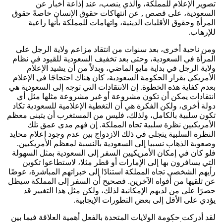
تصوير الإعلام للمملكة، والذي ينصب، عند إذاعة أخبار عن
السعودية، على قصص , عن انتهاكات حقوق الإنسان خاصةً حقوق
المرأة وحقوق الأقليات الدينية، واتهامات للمملكة بأنها راعية
للإرهاب.
ومن ناحية أخرى، بعد سنوات من انتقاد مزاعم ولاية الرجل على
المرأة في السعودية، وحتى بعد تخفيف السعودية للقيود في نظام
ولاية الرجل في بداية مايو الماضي، وبدلاً من أن يشيد الإعلام
الأمريكي بقرار الحكومة السعودية، كان هناك احتجاجًا في الإعلام
بعدم كفاية هذه الخطوة. إن الانتقادات التي توجه إلى السعودية هي
انتقادات يمكن أن تكون مشروعة أو غير مشروعة مثلها مثل أي
دولة أخرى، ولكن الفكرة هي أن التغطية الإعلامية للسعودية تكاد
تكون سلبية بالكامل، ولذلك، فليس من المستغرب أن يتبنى معظم
الأمريكيين نظرة سلبية تجاه المملكة. إن فهم مدى عمق تلك
النظرة السلبية يتجلى في ذلك الازدواج بين عدم وجود إعلام محايد
وصعوبة الذهاب نسبيا إلى السعودية بالنسبة لمعظم الأمريكيين.
فلو كان في إمكان الأمريكيين السفر إلى السعودية بمثل السهولة
التي يسافرون بها إلى الإمارات أو قطر مثلا، لاستطاعوا تكوين
رأيهم الشخصي تجاه المملكة استنادًا إلى خبراتهم المباشرة، عوضًا
عن تلقيها من أفواه الآخرين. فصحيح أن السفر إلى المملكة سيظل
حصرًا على من لديهم الإمكانية لذلك، ولكن مثل هذا التغيير قد
يؤدي على الأقل إلى بعض التطورات الإيجابية.
لقد أدركت حكومة الولايات المتحدة بالفعل أهمية العلاقة فيما بين