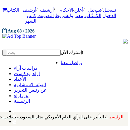
/
/
/
/
/
تسجيل
تسجيل
أعلن
الاحكام
أرشيف
أرشيف
الكتاب
الدخول
الكُــتَّـاب
معنا
والشروط
التصويت
كاتب
الشهر
Aug 08 / 2026
إشترك الآن!
تواصل معنا
دراسات آراء
آراء بودكاست
الأعداد
الهيئة الاستشارية
عن رئيس التحرير
عن آراء
الرئيسية
الرئيسية
/ التأثير على الرأي العام الأمريكي تجاه السعودية يتطلب ج