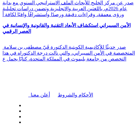
صدر عن مركز الخليج للأبحاث الملف الاستراتيجي السنوي مع بداية
عام 2026م، باللغتين العربية والانجليزية وتضمن دراسات تحليلية
ورؤى معمقة، وقراءات دقيقة ورصدًا واستشرافًا وافيًا لكافة أ
الأمن السيبراني استكشاف الأبعاد التقنية والقانونية والإنسانية في
العصر الرقمي
صدر حديثًا للأكاديمية الكويتية الدكتورة فَيّ مصطفى بن سلامة
المتخصصة في الأمن السيبراني، والتي نالت درجة الدكتوراه في هذا
التخصص من جامعة بليموث في المملكة المتحدة، كتابًا يحمل ع
|
الأحكام والشروط
أعلن معنا
| تابعنا على