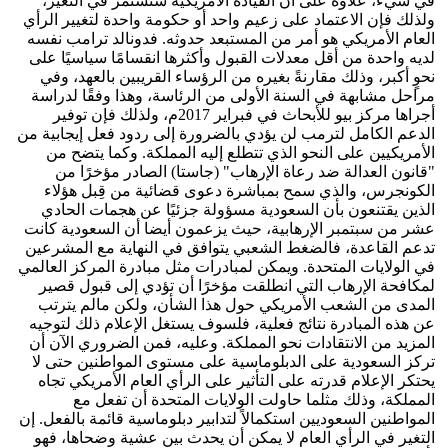
في شيء، علاوة على أن القيادة الأمريكية ستستمر في التغير،
ولذلك فإن الاعتماد على زعيم واحد أو حكومة واحدة لتغيير الرأي
العام الأمريكي هو أمر من المستبعد حدوثه. فدونالد ترامب نفسه
لديه واحدة من أقل معدلات القبول وأكثرها انقسامًا سياسيًا على
نحوٍ أكبر، وذلك مقارنةً بغيره من الرؤساء القريبين بالعهد، وفي
مراحل مشابهة في السنة الأولى من الرئاسة، وهذا وفقًا لدراسة
أجراها مركز بيو للأبحاث في فبراير 2017م، ولذلك فإن توفير
الدعم الكامل لترمب لن يؤدي بالضرورة إلى ردود فعل إيجابية من
الأمريكيين على النحو الذي تتطلع إليه المملكة. وكما يتضح من
"قانون العدالة ضد رعاة الإرهاب" (جاستا) الصادر مؤخرًا من
الكونجرس، والذي سمح بمباشرة دعوى قضائية من قِبل هؤلاء
الذين يقتنعون بأن السعودية مسؤولة جزئيًا عن هجمات الحادي
عشر من سبتمبر الإرهابية، حيث يزعمون أيضا أن السعودية كانت
تدعم القاعدة، فالضغط الشعبي يتوافق في النهاية مع المشرعين
في الولايات المتحدة. ويمكن لمبادرات مثل مبادرة المركز العالمي
لمكافحة الإرهاب التي انطلقت مؤخرًا أن تؤدي إلى قبول قصير
المدى من الشعب الأمريكي حول هذا الشأن، ولكن مالم يترتب
عن هذه المبادرة نتائج فعلية، فلسوف يستغل الإعلام ذلك لتوجيه
المزيد من الانتقادات نحو المملكة. وعليه، فمن الضروري الآن أن
تركز السعودية على الدبلوماسية على مستوى المواطنين حتى لا
يحتكر الإعلام قدرته على التأثير على الرأي العام الأمريكي تجاه
المملكة، وذلك مثلما حاولت الولايات المتحدة أن تفعل مع
المواطنين السعوديين استكمالاً لتدابير دبلوماسية قائمة بالفعل. إن
التغير في الرأي العام لا يمكن أن يحدث بين عشية وضحاها، فهو