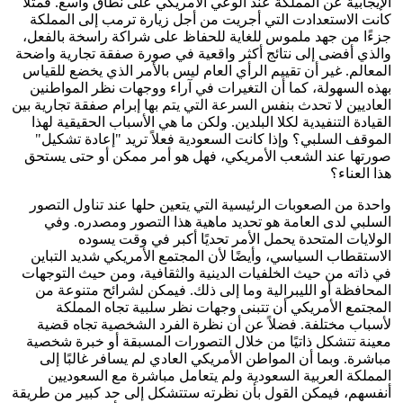
الإيجابية عن المملكة عند الوعي الأمريكي على نطاق واسع. فمثلاً
كانت الاستعدادت التي أجريت من أجل زيارة ترمب إلى المملكة
جزءًا من جهد ملموس للغاية للحفاظ على شراكة راسخة بالفعل،
والذي أفضى إلى نتائج أكثر واقعية في صورة صفقة تجارية واضحة
المعالم. غير أن تقييم الرأي العام ليس بالأمر الذي يخضع للقياس
بهذه السهولة، كما أن التغيرات في آراء ووجهات نظر المواطنين
العاديين لا تحدث بنفس السرعة التي يتم بها إبرام صفقة تجارية بين
القيادة التنفيدية لكلا البلدين. ولكن ما هي الأسباب الحقيقية لهذا
الموقف السلبي؟ وإذا كانت السعودية فعلاً تريد "إعادة تشكيل"
صورتها عند الشعب الأمريكي، فهل هو أمر ممكن أو حتى يستحق
هذا العناء؟
واحدة من الصعوبات الرئيسية التي يتعين حلها عند تناول التصور
السلبي لدى العامة هو تحديد ماهية هذا التصور ومصدره. وفي
الولايات المتحدة يحمل الأمر تحديًا أكبر في وقت يسوده
الاستقطاب السياسي، وأيضًا لأن المجتمع الأمريكي شديد التباين
في ذاته من حيث الخلفيات الدينية والثقافية، ومن حيث التوجهات
المحافظة أو الليبرالية وما إلى ذلك. فيمكن لشرائح متنوعة من
المجتمع الأمريكي أن تتبنى وجهات نظر سلبية تجاه المملكة
لأسباب مختلفة. فضلاً عن أن نظرة الفرد الشخصية تجاه قضية
معينة تتشكل ذاتيًا من خلال التصورات المسبقة أو خبرة شخصية
مباشرة. وبما أن المواطن الأمريكي العادي لم يسافر غالبًا إلى
المملكة العربية السعودية ولم يتعامل مباشرة مع السعوديين
أنفسهم، فيمكن القول بأن نظرته ستتشكل إلى حد كبير من طريقة