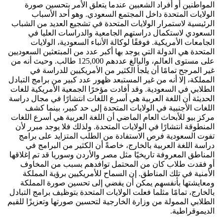
المواطنين أو أفراد الشعبين عندما يتعلق الأمر بتحسين صورة
الولايات المتحدة داخل المجتمع السعودي. وهو أحد الأسباب
الرئيسية لاستمرار الولايات المتحدة في تشجيع العديد من الشباب
السعودي لاستكمال دراستهم الجامعية والدراسات العليا في
الجامعات الأمريكية. فوفقًا لوكالة الأنباء السعودية، الولايات
المتحدة هي الدولة التي يوجد بها أكبر عدد من المبتعثين السعوديين
على مستوى العالم، والبالغ عددهم 125,000 طالب. وحيث أنه من
غير المرجح تمامًا أن يلجأ الكثير من الأمريكيين للدراسة في
المملكة، إلا أنه من غير المستبعد ظهور عدد كبير من برامج التبادل
الطلابي في السعودية. وقد أفادت مؤخرًا الجمعية الأمريكية للغات
الحديثة أن اللغة العربية هي أسرع اللغات انتشارًا في مجال دراسة
اللغات الأجنبية في الولايات المتحدة إلى حد كبير، بينما كشف
مركز بيو للأبحاث العام الماضي أن اللغة العربية هي أسرع اللغات
المنطوقة انتشارًا في الولايات المتحدة. ولذلك فلا يوجد مبرر لأن
تفوت السعودية فرص الاستفادة من الطلب المتزايد على برامج
دراسة اللغة العربية بالخارج، خاصةً أن الكثير من البرامج في
المناطق المعروفة تاريخيًا مثل مصر والأردن وسوريا قد تم إغلاقها
أو فقدت طلاب كان من المحتمل توافدهم بسبب من المخاوف
الأمنية في تلك المناطق. إن السماح للأمريكيين برؤية المملكة
ومعايشتها بأنفسهم يمكن أن يفضي إلى تحسين صورة المملكة
بالخارج، تمامًا مثلما فعلت الولايات المتحدة بتوظيف برامج التبادل
الطلابي الممولة من وزارة الخارجية لتحسين صورتها وتعزيزًا للقيم
الديموقراطية.