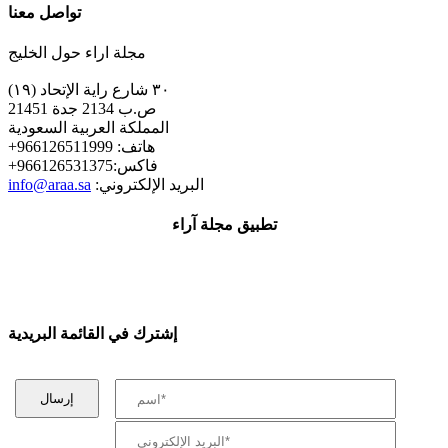
تواصل معنا
مجلة اراء حول الخليج
٣٠ شارع راية الإتحاد (١٩)
ص.ب 2134 جدة 21451
المملكة العربية السعودية
+هاتف: 966126511999
+فاكس:966126531375
:البريد الإلكتروني
info@araa.sa
تطبيق مجلة آراء
إشترك في القائمة البريدية