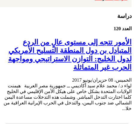
دراسة
العدد 120
الأمور تتجه إلى مستوى عالٍ من الردع
المتبادل بن دول المنطقة التسليح الأمريكي
لدول الخليج: التوازن الاستراتيجي ومواجهة
الحرب غير المتماثلة
الخميس، 08 حزيران/يونيو 2017
لواء د./ محمد علام سيد أكاديمي ــ جمهورية مصر العربية هيمنت
الولايات المتحدة بشكل خاص على هيكل الأمن الإقليمي في الخليج
كلما اختارت التدخل المباشر. وشملت هذه التدخلات مساعدة اليمن
الشمالي ضد جنوب اليمن، والتدخل في الحرب الإيرانية العراقية من
خلا...