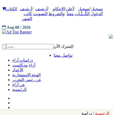
/
/
/
/
/
تسجيل
تسجيل
أعلن
الاحكام
أرشيف
أرشيف
الكتاب
الدخول
الكُــتَّـاب
معنا
والشروط
التصويت
كاتب
الشهر
Aug 08 / 2026
إشترك الآن!
تواصل معنا
دراسات آراء
آراء بودكاست
الأعداد
الهيئة الاستشارية
عن رئيس التحرير
عن آراء
الرئيسية
الرئيسية
/ دراسة