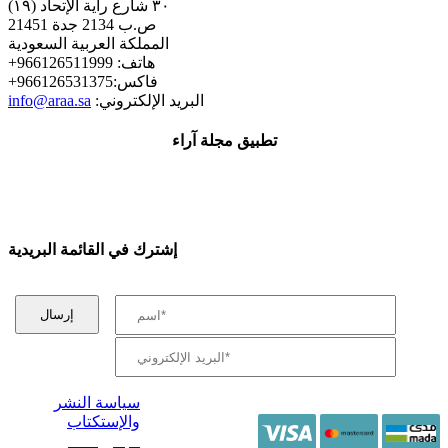
٣٠ شارع راية الإتحاد (١٩)
ص.ب 2134 جدة 21451
المملكة العربية السعودية
+هاتف: 966126511999
+فاكس:966126531375
:البريد الإلكتروني
info@araa.sa
تطبيق مجلة آراء
إشترك في القائمة البريدية
سياسة النشر
والإستكتاب
/ جميع الحقوق