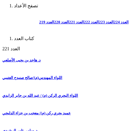
تصفح الأعداد
العدد 224
العدد 223
العدد 222
العدد 221
العدد 220
العدد 219
كتاب العدد
العدد 221
د. هاجد بن يحيى الأصلعي
اللواء المهندس(م)/صالح صنيدح العتيبي
اللواء البحري الركن (م) / عبد الله بن جابر الزايدي
عميد بحري ركن (م)/ معجب بن جزاء الدلبحي
د. سامي ثامر الرشيدي