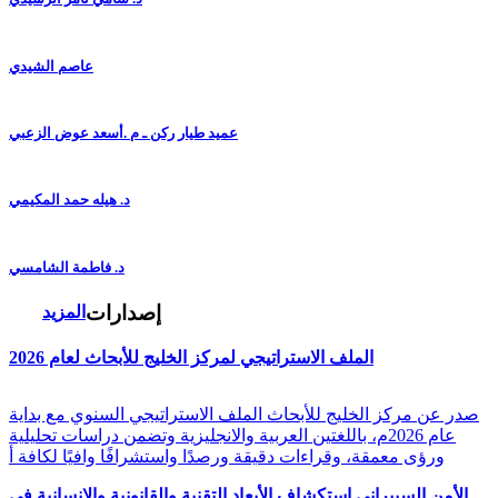
عاصم الشيدي
عميد طيار ركن ـ م .أسعد عوض الزعبي
د. هيله حمد المكيمي
د. فاطمة الشامسي
إصدارات
المزيد
الملف الاستراتيجي لمركز الخليج للأبحاث لعام 2026
صدر عن مركز الخليج للأبحاث الملف الاستراتيجي السنوي مع بداية
عام 2026م، باللغتين العربية والانجليزية وتضمن دراسات تحليلية
ورؤى معمقة، وقراءات دقيقة ورصدًا واستشرافًا وافيًا لكافة أ
الأمن السيبراني استكشاف الأبعاد التقنية والقانونية والإنسانية في