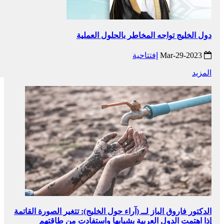
دول الخليج تواجه المخاطر بالحلول العملية
2023-Mar-29
إفتتاحية
المزيد
الدكتور فاروق الباز لــ (آراء حول الخليج): تتغير الصورة القاتمة
إذا اهتمت الدول العربية بشبابها واستفادت من طاقتهم