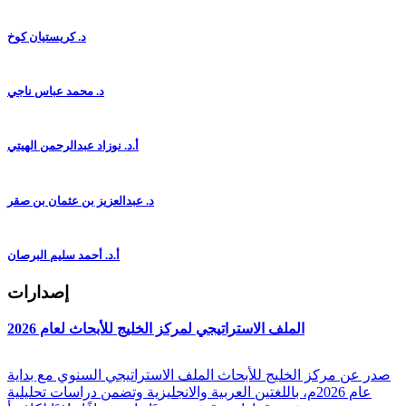
د. كريستيان كوخ
د. محمد عباس ناجي
أ.د. نوزاد عبدالرحمن الهيتي
د. عبدالعزيز بن عثمان بن صقر
أ.د. أحمد سليم البرصان
إصدارات
الملف الاستراتيجي لمركز الخليج للأبحاث لعام 2026
صدر عن مركز الخليج للأبحاث الملف الاستراتيجي السنوي مع بداية
عام 2026م، باللغتين العربية والانجليزية وتضمن دراسات تحليلية