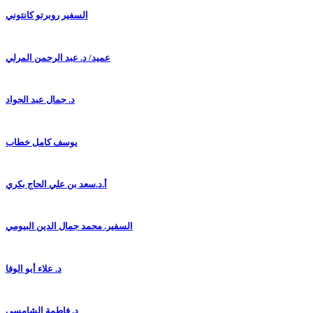
السفير روبرتو كانتوني
عميد/ د. عبد الرحمن المرلي
د. جمال عبد الجواد
يوسف كامل خطاب
أ.د.سعد بن علي الحاج بكري
السفير. محمد جمال الدين البيومي
د. علاء أبو الوفا
د. فاطمة الشامسي