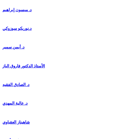
د. ميسون إبراهيم
د.نوريكو سوزوكي
د. أيمن سمير
الأستاذ الدكتور فاروق الباز
د. الصادق الفقيه
د. عالية المهدي
شاهيناز العقباوي