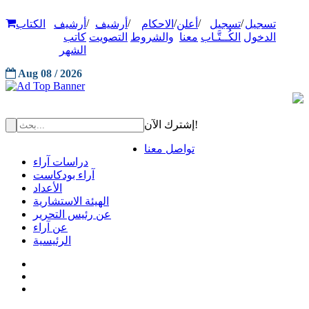
/
/
/
/
/
تسجيل
تسجيل
أعلن
الاحكام
أرشيف
أرشيف
الكتاب
الدخول
الكُــتَّـاب
معنا
والشروط
التصويت
كاتب
الشهر
Aug 08 / 2026
إشترك الآن!
تواصل معنا
دراسات آراء
آراء بودكاست
الأعداد
الهيئة الاستشارية
عن رئيس التحرير
عن آراء
الرئيسية