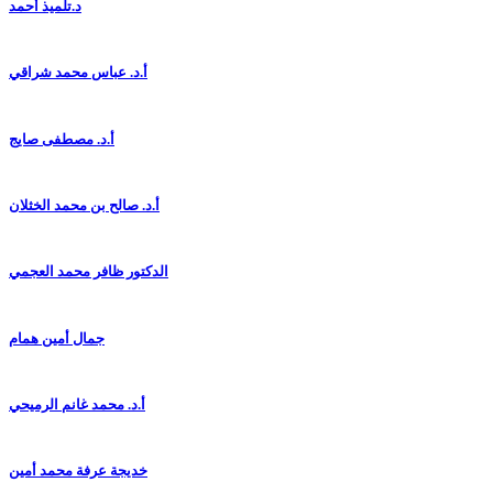
د.تلميذ أحمد
أ.د. عباس محمد شراقي
أ.د. مصطفى صايج
أ.د. صالح بن محمد الخثلان
الدكتور ظافر محمد العجمي
جمال أمين همام
أ.د. محمد غانم الرميحي
خديجة عرفة محمد أمين