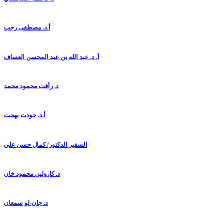
أ.د. مصطفى رجب
أ. د. عبد الله بن عبد المحسن العساف
د. رأفت محمود محمد
أ.د. جودت بهجت
السفير الدكتور/ كمال حسن علي
د. كارولين محمود خان
د. جان-لو سمعان