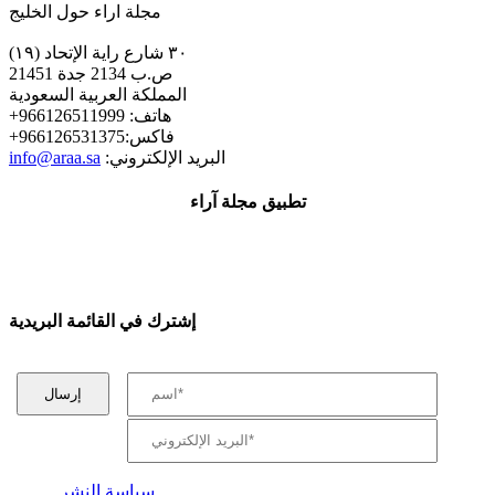
مجلة اراء حول الخليج
٣٠ شارع راية الإتحاد (١٩)
ص.ب 2134 جدة 21451
المملكة العربية السعودية
+هاتف: 966126511999
+فاكس:966126531375
:البريد الإلكتروني
info@araa.sa
تطبيق مجلة آراء
إشترك في القائمة البريدية
سياسة النشر