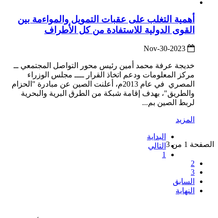
أهمية التغلب على عقبات التمويل والمواءمة بين
القوى الدولية للاستفادة من كل الأطراف
2023-Nov-30
خديجة عرفة محمد أمين رئيس محور التواصل المجتمعي ــ
مركز المعلومات ودعم اتخاذ القرار ــــ مجلس الوزراء
المصري في عام 2013م، أعلنت الصين عن مبادرة "الحزام
والطريق"، بهدف إقامة شبكة من الطرق البرية والبحرية
لربط الصين بم...
المزيد
البداية
الصفحة 1 من 3
التالي
1
2
3
السابق
النهاية