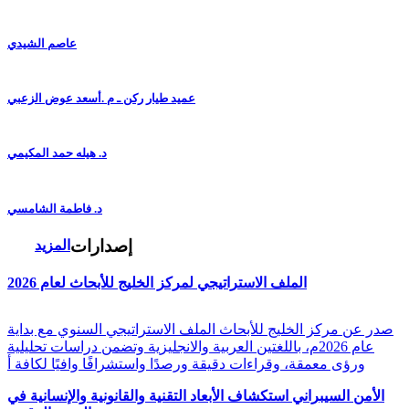
عاصم الشيدي
عميد طيار ركن ـ م .أسعد عوض الزعبي
د. هيله حمد المكيمي
د. فاطمة الشامسي
إصدارات
المزيد
الملف الاستراتيجي لمركز الخليج للأبحاث لعام 2026
صدر عن مركز الخليج للأبحاث الملف الاستراتيجي السنوي مع بداية
عام 2026م، باللغتين العربية والانجليزية وتضمن دراسات تحليلية
ورؤى معمقة، وقراءات دقيقة ورصدًا واستشرافًا وافيًا لكافة أ
الأمن السيبراني استكشاف الأبعاد التقنية والقانونية والإنسانية في