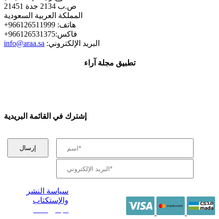
ص.ب 2134 جدة 21451
المملكة العربية السعودية
+هاتف: 966126511999
+فاكس:966126531375
:البريد الإلكتروني
info@araa.sa
تطبيق مجلة آراء
إشترك في القائمة البريدية
سياسة النشر
والإستكتاب
/ جميع الحقوق
محفوظة آراء 2014 -