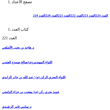
تصفح الأعداد
العدد 224
العدد 223
العدد 222
العدد 221
العدد 220
العدد 219
كتاب العدد
العدد 221
د. هاجد بن يحيى الأصلعي
اللواء المهندس(م)/صالح صنيدح العتيبي
اللواء البحري الركن (م) / عبد الله بن جابر الزايدي
عميد بحري ركن (م)/ معجب بن جزاء الدلبحي
د. سامي ثامر الرشيدي