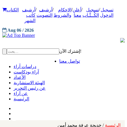
/
/
/
/
/
تسجيل
تسجيل
أعلن
الاحكام
أرشيف
أرشيف
الكتاب
الدخول
الكُــتَّـاب
معنا
والشروط
التصويت
كاتب
الشهر
Aug 06 / 2026
إشترك الآن!
تواصل معنا
دراسات آراء
آراء بودكاست
الأعداد
الهيئة الاستشارية
عن رئيس التحرير
عن آراء
الرئيسية
الرئيسية
/ خديجة عرفة محمد أمين