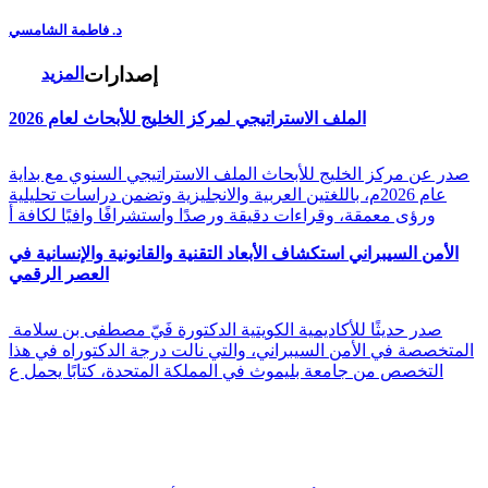
د. فاطمة الشامسي
إصدارات
المزيد
الملف الاستراتيجي لمركز الخليج للأبحاث لعام 2026
صدر عن مركز الخليج للأبحاث الملف الاستراتيجي السنوي مع بداية
عام 2026م، باللغتين العربية والانجليزية وتضمن دراسات تحليلية
ورؤى معمقة، وقراءات دقيقة ورصدًا واستشرافًا وافيًا لكافة أ
الأمن السيبراني استكشاف الأبعاد التقنية والقانونية والإنسانية في
العصر الرقمي
صدر حديثًا للأكاديمية الكويتية الدكتورة فَيّ مصطفى بن سلامة
المتخصصة في الأمن السيبراني، والتي نالت درجة الدكتوراه في هذا
التخصص من جامعة بليموث في المملكة المتحدة، كتابًا يحمل ع