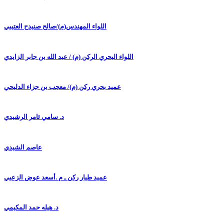
اللواء المهندس(م)/صالح صنيدح العتيبي
اللواء البحري الركن (م) / عبد الله بن جابر الزايدي
عميد بحري ركن (م)/ معجب بن جزاء الدلبحي
د. سامي ثامر الرشيدي
عاصم الشيدي
عميد طيار ركن ـ م .أسعد عوض الزعبي
د. هيله حمد المكيمي