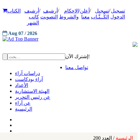
/
/
/
/
/
تسجيل
تسجيل
أعلن
الاحكام
أرشيف
أرشيف
الكتاب
الدخول
الكُــتَّـاب
معنا
والشروط
التصويت
كاتب
الشهر
Aug 07 / 2026
إشترك الآن!
تواصل معنا
دراسات آراء
آراء بودكاست
الأعداد
الهيئة الاستشارية
عن رئيس التحرير
عن آراء
الرئيسية
الرئيسية
/ العدد 200