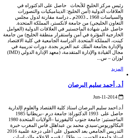
رئيس مركز الخليج للأبحاث حاصل على الدكتوراه في
العلاقات الدولية (أمن الخليج: الديناميكيات والتصورات
والسياسات 1968 ـ 2003م ـ دراسة مقارنة لدول مجلس
التعاون الخليجي) من جامعة لانكستر، المملكة المتحدة.
حاصل على شهادة الماجستير في العلاقات الدولية (العوامل
الخارجية المؤثرة في أمن واستقرار منطقة الخليج) من جامعة
كينت، المملكة المتحدة. الدراسة الجامعية في كلية الاقتصاد
والإدارة بجامعة الملك عبد العزيز بجدة. دورات تدريبية في
مجال القيادة والإدارة المتقدمة، (معهد الإدارة الدولي (IMD)
لوزان – س...
المزيد
أ.د. أحمد سليم البرصان
2014-Jun-11
أ.د.احمد سليم البرصان استاذ كلية االقتصاد والعلوم اإلدارية
حاصل على 1993 الدكتوراة: جامعة درم –بريطانيا 1985
الماجستير: جامعة جنوب كاليفورنبا –الولايات المتحدة 1980
البكالوريوس:سيدي محمد بن عبداهلل فاس المغرب خبرة
التدريس الجامعي بعد الحصول على أعلى درجة علمية 2016
استاذ جامعة الحسين بن طلال / قسم الاعلام والدراسات