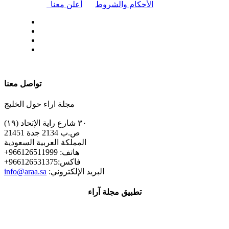
|
الأحكام والشروط
أعلن معنا
| تابعنا على
تواصل معنا
مجلة اراء حول الخليج
٣٠ شارع راية الإتحاد (١٩)
ص.ب 2134 جدة 21451
المملكة العربية السعودية
+هاتف: 966126511999
+فاكس:966126531375
:البريد الإلكتروني
info@araa.sa
تطبيق مجلة آراء