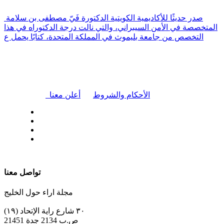
صدر حديثًا للأكاديمية الكويتية الدكتورة فَيّ مصطفى بن سلامة
المتخصصة في الأمن السيبراني، والتي نالت درجة الدكتوراه في هذا
التخصص من جامعة بليموث في المملكة المتحدة، كتابًا يحمل ع
|
الأحكام والشروط
أعلن معنا
| تابعنا على
تواصل معنا
مجلة اراء حول الخليج
٣٠ شارع راية الإتحاد (١٩)
ص.ب 2134 جدة 21451