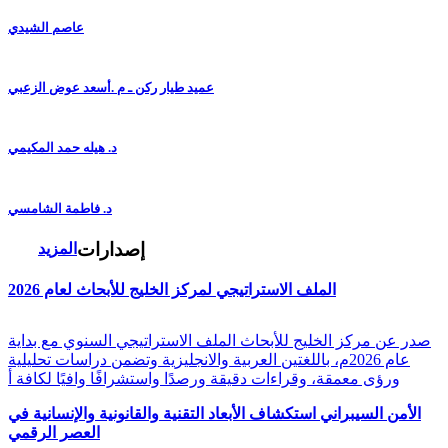
عاصم الشيدي
عميد طيار ركن ـ م .أسعد عوض الزعبي
د. هيله حمد المكيمي
د. فاطمة الشامسي
إصدارات
المزيد
الملف الاستراتيجي لمركز الخليج للأبحاث لعام 2026
صدر عن مركز الخليج للأبحاث الملف الاستراتيجي السنوي مع بداية
عام 2026م، باللغتين العربية والانجليزية وتضمن دراسات تحليلية
ورؤى معمقة، وقراءات دقيقة ورصدًا واستشرافًا وافيًا لكافة أ
الأمن السيبراني استكشاف الأبعاد التقنية والقانونية والإنسانية في
العصر الرقمي