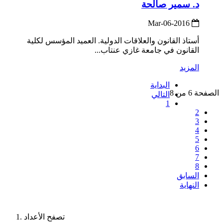
د. سمير صالحة
2016-Mar-06
أستاذ القانون والعلاقات الدولية. العميد المؤسس لكلية
القانون في جامعة غازي عنتاب...
المزيد
البداية
الصفحة 6 من 8
التالي
1
2
3
4
5
6
7
8
السابق
النهاية
تصفح الأعداد