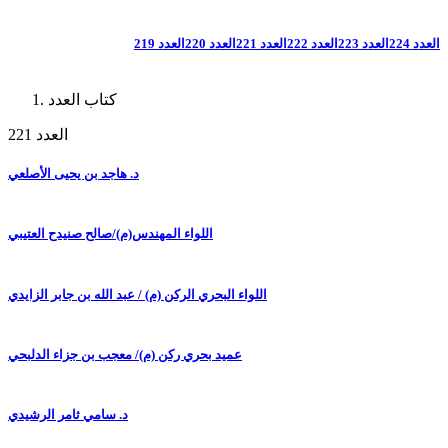
العدد 224
العدد 223
العدد 222
العدد 221
العدد 220
العدد 219
كتاب العدد
العدد 221
د. هاجد بن يحيى الأصلعي
اللواء المهندس(م)/صالح صنيدح العتيبي
اللواء البحري الركن (م) / عبد الله بن جابر الزايدي
عميد بحري ركن (م)/ معجب بن جزاء الدلبحي
د. سامي ثامر الرشيدي