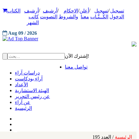
/
/
/
/
/
تسجيل
تسجيل
أعلن
الاحكام
أرشيف
أرشيف
الكتاب
الدخول
الكُــتَّـاب
معنا
والشروط
التصويت
كاتب
الشهر
Aug 09 / 2026
إشترك الآن!
تواصل معنا
دراسات آراء
آراء بودكاست
الأعداد
الهيئة الاستشارية
عن رئيس التحرير
عن آراء
الرئيسية
الرئيسية
/ العدد 195