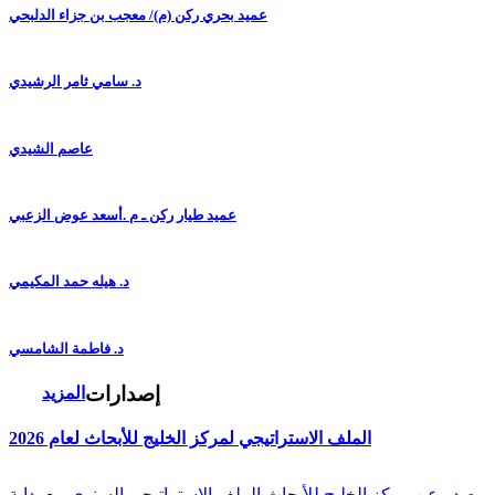
عميد بحري ركن (م)/ معجب بن جزاء الدلبحي
د. سامي ثامر الرشيدي
عاصم الشيدي
عميد طيار ركن ـ م .أسعد عوض الزعبي
د. هيله حمد المكيمي
د. فاطمة الشامسي
إصدارات
المزيد
الملف الاستراتيجي لمركز الخليج للأبحاث لعام 2026
صدر عن مركز الخليج للأبحاث الملف الاستراتيجي السنوي مع بداية