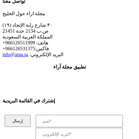
تواصل معنا
مجلة اراء حول الخليج
٣٠ شارع راية الإتحاد (١٩)
ص.ب 2134 جدة 21451
المملكة العربية السعودية
+هاتف: 966126511999
+فاكس:966126531375
:البريد الإلكتروني
info@araa.sa
تطبيق مجلة آراء
إشترك في القائمة البريدية