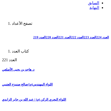
السابق
النهاية
تصفح الأعداد
العدد 224
العدد 223
العدد 222
العدد 221
العدد 220
العدد 219
كتاب العدد
العدد 221
د. هاجد بن يحيى الأصلعي
اللواء المهندس(م)/صالح صنيدح العتيبي
اللواء البحري الركن (م) / عبد الله بن جابر الزايدي