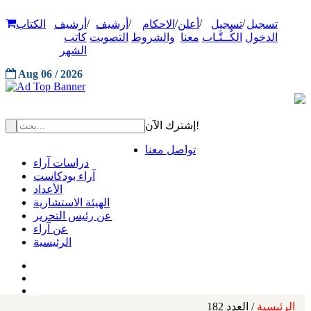
/
/
/
/
/
تسجيل
تسجيل
أعلن
الاحكام
أرشيف
أرشيف
الكتاب
الدخول
الكُــتَّـاب
معنا
والشروط
التصويت
كاتب
الشهر
Aug 06 / 2026
إشترك الآن!
تواصل معنا
دراسات آراء
آراء بودكاست
الأعداد
الهيئة الاستشارية
عن رئيس التحرير
عن آراء
الرئيسية
الرئيسية
/ العدد 182