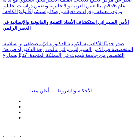
عام 2026م، باللغتين العربية والانجليزية وتضمن دراسات تحليلية
ورؤى معمقة، وقراءات دقيقة ورصدًا واستشرافًا وافيًا لكافة أ
الأمن السيبراني استكشاف الأبعاد التقنية والقانونية والإنسانية في
العصر الرقمي
صدر حديثًا للأكاديمية الكويتية الدكتورة فَيّ مصطفى بن سلامة
المتخصصة في الأمن السيبراني، والتي نالت درجة الدكتوراه في هذا
التخصص من جامعة بليموث في المملكة المتحدة، كتابًا يحمل ع
|
الأحكام والشروط
أعلن معنا
| تابعنا على