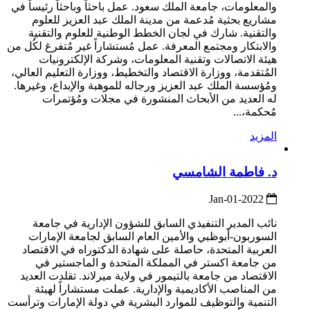
والمعلومات، جامعة الملك سعود. عمل باحثاً وباحثاً رئيساً في
مشاريع بحثية مُدعمة من مدينة الملك عبد العزيز للعلوم
والتقنية. شارك في لجان الخطط الوطنية للعلوم والتقنية
والابتكار ومجتمع المعرفة. عمل مُستشاراً غير مُتفرغ لكُل من
هيئة الاتصالات وتقنية المعلومات، وشركة الإلكترونيات
المُتقدمة، ووزارة الاقتصاد والتخطيط، ووزارة التعليم العالي،
ومُؤسسة الملك عبد العزيز ورجاله للموهبة والإبداع، وغيرها.
له العديد من الأبحاث المنشورة في مجلات ومُؤتمرات
مُحكمة،...
المزيد
د. فاطمة الشامسي
2022-Jan-01
نائب المدير التنفيذي السابق للشؤون الإدارية في جامعة
السوربون-أبوظبي والأمين العام السابق لجامعة الإمارات
العربية المتحدة، حاصلة على شهادة الدكتوراه في الاقتصاد
من جامعة اكستر في المملكة المتحدة و الماجستير في
الاقتصاد من جامعة بالتيمور في ولاية ميرلاند. تقلدت العديد
من المناصب الأكاديمية والإدارية. عملت مستشاراً لهيئة
التنمية والتوظيف للموارد البشرية في دولة الإمارات وترأست