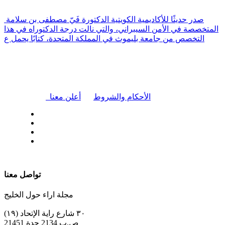
صدر حديثًا للأكاديمية الكويتية الدكتورة فَيّ مصطفى بن سلامة
المتخصصة في الأمن السيبراني، والتي نالت درجة الدكتوراه في هذا
التخصص من جامعة بليموث في المملكة المتحدة، كتابًا يحمل ع
|
الأحكام والشروط
أعلن معنا
| تابعنا على
تواصل معنا
مجلة اراء حول الخليج
٣٠ شارع راية الإتحاد (١٩)
ص.ب 2134 جدة 21451