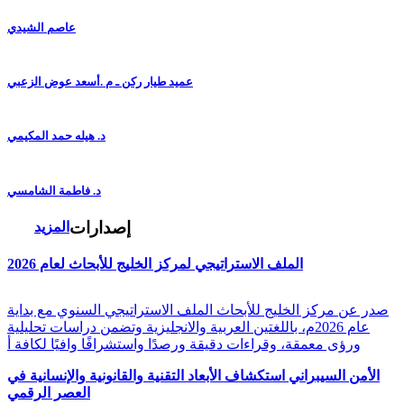
عاصم الشيدي
عميد طيار ركن ـ م .أسعد عوض الزعبي
د. هيله حمد المكيمي
د. فاطمة الشامسي
إصدارات
المزيد
الملف الاستراتيجي لمركز الخليج للأبحاث لعام 2026
صدر عن مركز الخليج للأبحاث الملف الاستراتيجي السنوي مع بداية
عام 2026م، باللغتين العربية والانجليزية وتضمن دراسات تحليلية
ورؤى معمقة، وقراءات دقيقة ورصدًا واستشرافًا وافيًا لكافة أ
الأمن السيبراني استكشاف الأبعاد التقنية والقانونية والإنسانية في
العصر الرقمي