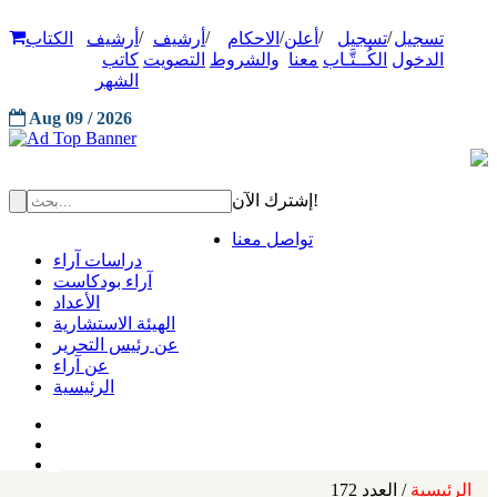
/
/
/
/
/
تسجيل
تسجيل
أعلن
الاحكام
أرشيف
أرشيف
الكتاب
الدخول
الكُــتَّـاب
معنا
والشروط
التصويت
كاتب
الشهر
Aug 09 / 2026
إشترك الآن!
تواصل معنا
دراسات آراء
آراء بودكاست
الأعداد
الهيئة الاستشارية
عن رئيس التحرير
عن آراء
الرئيسية
الرئيسية
/ العدد 172