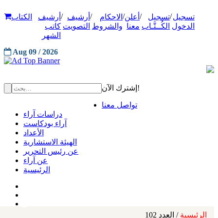
/
/
/
/
/
تسجيل
تسجيل
أعلن
الاحكام
أرشيف
أرشيف
الكتاب
الدخول
الكُــتَّـاب
معنا
والشروط
التصويت
كاتب
الشهر
Aug 09 / 2026
إشترك الآن!
تواصل معنا
دراسات آراء
آراء بودكاست
الأعداد
الهيئة الاستشارية
عن رئيس التحرير
عن آراء
الرئيسية
الرئيسية
/ العدد 102