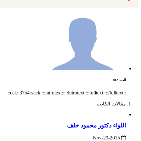
العدد 102
::cck::3754::/cck::::introtext::::/introtext::::fulltext::::/fulltext::
مقالات الكاتب
اللواء دكتور محمود خلف
2015-Nov-29