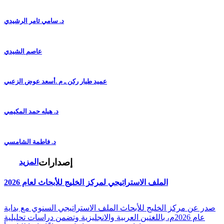
د. سامي ثامر الرشيدي
عاصم الشيدي
عميد طيار ركن ـ م .أسعد عوض الزعبي
د. هيله حمد المكيمي
د. فاطمة الشامسي
إصدارات
المزيد
الملف الاستراتيجي لمركز الخليج للأبحاث لعام 2026
صدر عن مركز الخليج للأبحاث الملف الاستراتيجي السنوي مع بداية
عام 2026م، باللغتين العربية والانجليزية وتضمن دراسات تحليلية