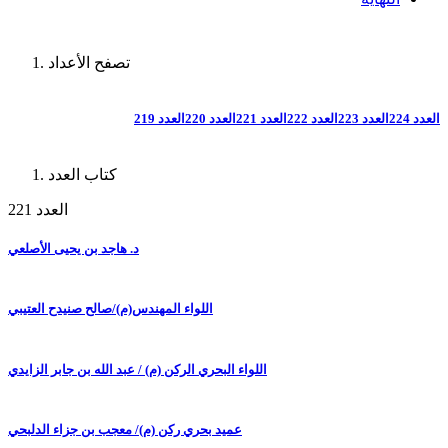
تصفح الأعداد
العدد 224
العدد 223
العدد 222
العدد 221
العدد 220
العدد 219
كتاب العدد
العدد 221
د. هاجد بن يحيى الأصلعي
اللواء المهندس(م)/صالح صنيدح العتيبي
اللواء البحري الركن (م) / عبد الله بن جابر الزايدي
عميد بحري ركن (م)/ معجب بن جزاء الدلبحي