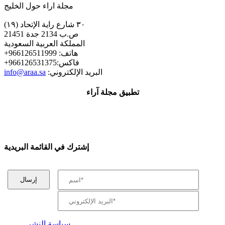
مجلة اراء حول الخليج
٣٠ شارع راية الإتحاد (١٩)
ص.ب 2134 جدة 21451
المملكة العربية السعودية
+هاتف: 966126511999
+فاكس:966126531375
:البريد الإلكتروني
info@araa.sa
تطبيق مجلة آراء
إشترك في القائمة البريدية
سياسة النشر