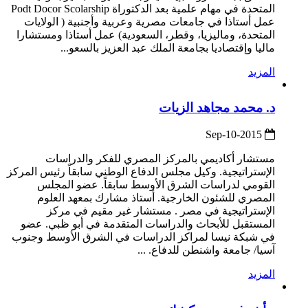
المتحدة في مهام علمية بعد الدكتوراة Podt Docor Scolarship
عمل أستاذا في جامعات مصرية وعربية وأجنبية ( الولايات
المتحدة، وماليزيا، وقطر، السعودية) عمل أستاذا ومستشارا
ماليا وإقتصاديا بجامعة الملك عبد العزيز بالسعو...
المزيد
د. محمد مجاهد الزيات
2015-Sep-10
مستشار أكاديمي بالمركز المصري للفكر والدراسات
الإستراتيجية. وكيل مجلس الدفاع الوطني سابقاً رئيس المركز
القومي لدراسات الشرق الأوسط سابقاً. عضو المجلس
المصري للشئون الخارجية. أستاذ مشارك بمعهد العلوم
الإستراتيجية في مصر . مستشار غير مقيم في مركز
المستقبل للأبحاث والدراسات المتقدمة في أبو ظبي. عضو
في شبكة نيسا لمراكز الدراسات في الشرق الأوسط وجنوب
آسيا/ جامعة واشنطن للدفاع. ...
المزيد