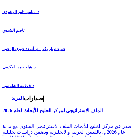
د. سامي ثامر الرشيدي
عاصم الشيدي
عميد طيار ركن ـ م .أسعد عوض الزعبي
د. هيله حمد المكيمي
د. فاطمة الشامسي
إصدارات
المزيد
الملف الاستراتيجي لمركز الخليج للأبحاث لعام 2026
صدر عن مركز الخليج للأبحاث الملف الاستراتيجي السنوي مع بداية
عام 2026م، باللغتين العربية والانجليزية وتضمن دراسات تحليلية