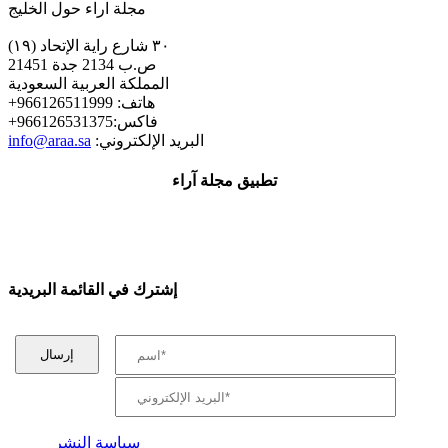
مجلة اراء حول الخليج
٣٠ شارع راية الإتحاد (١٩)
ص.ب 2134 جدة 21451
المملكة العربية السعودية
+هاتف: 966126511999
+فاكس:966126531375
:البريد الإلكتروني
info@araa.sa
تطبيق مجلة آراء
إشترك في القائمة البريدية
سياسة النشر