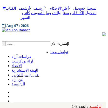
/
/
/
/
/
تسجيل
تسجيل
أعلن
الاحكام
أرشيف
أرشيف
الكتاب
الدخول
الكُــتَّـاب
معنا
والشروط
التصويت
كاتب
الشهر
Aug 07 / 2026
إشترك الآن!
تواصل معنا
دراسات آراء
آراء بودكاست
الأعداد
الهيئة الاستشارية
عن رئيس التحرير
عن آراء
الرئيسية
الرئيسية
/ العدد 148