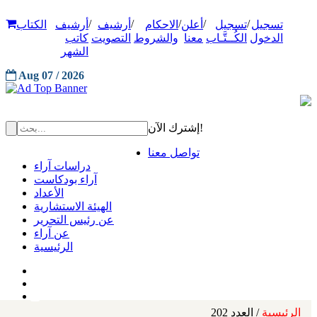
/
/
/
/
/
تسجيل
تسجيل
أعلن
الاحكام
أرشيف
أرشيف
الكتاب
الدخول
الكُــتَّـاب
معنا
والشروط
التصويت
كاتب
الشهر
Aug 07 / 2026
إشترك الآن!
تواصل معنا
دراسات آراء
آراء بودكاست
الأعداد
الهيئة الاستشارية
عن رئيس التحرير
عن آراء
الرئيسية
الرئيسية
/ العدد 202