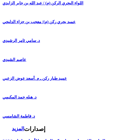
اللواء البحري الركن (م) / عبد الله بن جابر الزايدي
عميد بحري ركن (م)/ معجب بن جزاء الدلبحي
د. سامي ثامر الرشيدي
عاصم الشيدي
عميد طيار ركن ـ م .أسعد عوض الزعبي
د. هيله حمد المكيمي
د. فاطمة الشامسي
إصدارات
المزيد