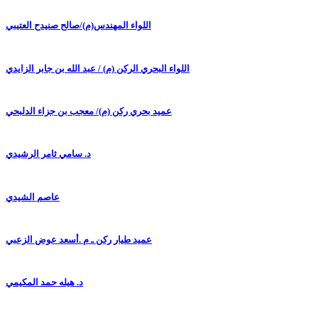
اللواء المهندس(م)/صالح صنيدح العتيبي
اللواء البحري الركن (م) / عبد الله بن جابر الزايدي
عميد بحري ركن (م)/ معجب بن جزاء الدلبحي
د. سامي ثامر الرشيدي
عاصم الشيدي
عميد طيار ركن ـ م .أسعد عوض الزعبي
د. هيله حمد المكيمي