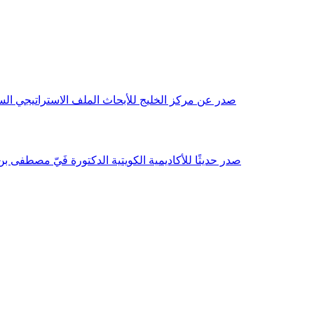
صدر عن مركز الخليج للأبحاث الملف الاستراتيجي السنوي مع بداية عام 2026م، باللغتين العربية والانجليزية وتضمن دراسات تحليلية ورؤى معمقة، 
صدر حديثًا للأكاديمية الكويتية الدكتورة فَيّ مصطفى