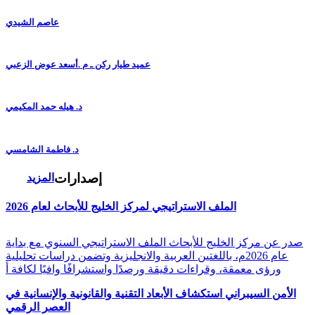
عاصم الشيدي
عميد طيار ركن ـ م .أسعد عوض الزعبي
د. هيله حمد المكيمي
د. فاطمة الشامسي
إصدارات
المزيد
الملف الاستراتيجي لمركز الخليج للأبحاث لعام 2026
صدر عن مركز الخليج للأبحاث الملف الاستراتيجي السنوي مع بداية
عام 2026م، باللغتين العربية والانجليزية وتضمن دراسات تحليلية
ورؤى معمقة، وقراءات دقيقة ورصدًا واستشرافًا وافيًا لكافة أ
الأمن السيبراني استكشاف الأبعاد التقنية والقانونية والإنسانية في
العصر الرقمي