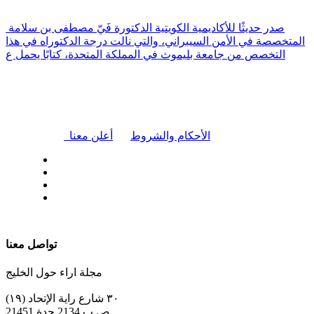
صدر حديثًا للأكاديمية الكويتية الدكتورة فَيّ مصطفى بن سلامة
المتخصصة في الأمن السيبراني، والتي نالت درجة الدكتوراه في هذا
التخصص من جامعة بليموث في المملكة المتحدة، كتابًا يحمل ع
|
الأحكام والشروط
أعلن معنا
| تابعنا على
تواصل معنا
مجلة اراء حول الخليج
٣٠ شارع راية الإتحاد (١٩)
ص.ب 2134 جدة 21451