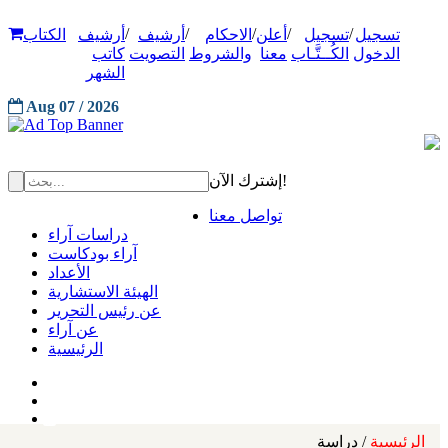
/
/
/
/
/
تسجيل
تسجيل
أعلن
الاحكام
أرشيف
أرشيف
الكتاب
الدخول
الكُــتَّـاب
معنا
والشروط
التصويت
كاتب
الشهر
Aug 07 / 2026
إشترك الآن!
تواصل معنا
دراسات آراء
آراء بودكاست
الأعداد
الهيئة الاستشارية
عن رئيس التحرير
عن آراء
الرئيسية
الرئيسية
/ دراسة