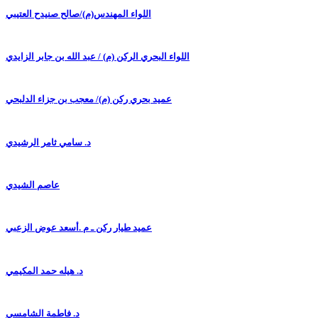
اللواء المهندس(م)/صالح صنيدح العتيبي
اللواء البحري الركن (م) / عبد الله بن جابر الزايدي
عميد بحري ركن (م)/ معجب بن جزاء الدلبحي
د. سامي ثامر الرشيدي
عاصم الشيدي
عميد طيار ركن ـ م .أسعد عوض الزعبي
د. هيله حمد المكيمي
د. فاطمة الشامسي