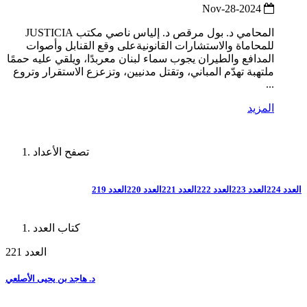
2024-Nov-28
المحامي د. بول مرقص د. إلياس ناصي مكتب JUSTICIA
للمحاماة والاستشارات القانونيةعلى وقع القنابل وأصوات
المدافع والطيران يجوب سماء لبنان معربدًا، ويلقي عليه حممًا
ملتهبة تهدّم المباني، وتقتل مدنيين، وتزعزع الاستقرار وتروع
...
المزيد
تصفح الأعداد
العدد 224
العدد 223
العدد 222
العدد 221
العدد 220
العدد 219
كتاب العدد
العدد 221
د. هاجد بن يحيى الأصلعي