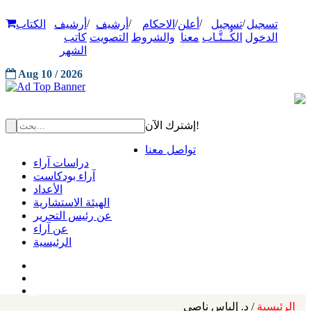
/
/
/
/
/
تسجيل
تسجيل
أعلن
الاحكام
أرشيف
أرشيف
الكتاب
الدخول
الكُــتَّـاب
معنا
والشروط
التصويت
كاتب
الشهر
Aug 10 / 2026
إشترك الآن!
تواصل معنا
دراسات آراء
آراء بودكاست
الأعداد
الهيئة الاستشارية
عن رئيس التحرير
عن آراء
الرئيسية
الرئيسية
/ د. إلياس ناصي