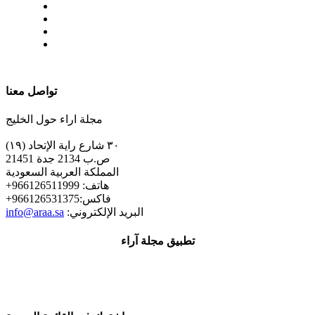
| تابعنا على
تواصل معنا
مجلة اراء حول الخليج
٣٠ شارع راية الإتحاد (١٩)
ص.ب 2134 جدة 21451
المملكة العربية السعودية
+هاتف: 966126511999
+فاكس:966126531375
:البريد الإلكتروني
info@araa.sa
تطبيق مجلة آراء