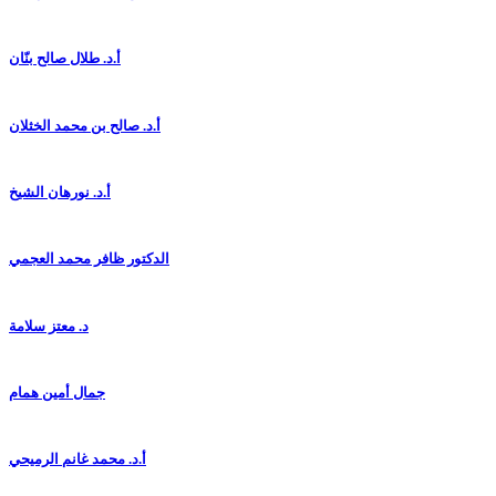
أ.د. طلال صالح بنّان
أ.د. صالح بن محمد الخثلان
أ.د. نورهان الشيخ
الدكتور ظافر محمد العجمي
د. معتز سلامة
جمال أمين همام
أ.د. محمد غانم الرميحي