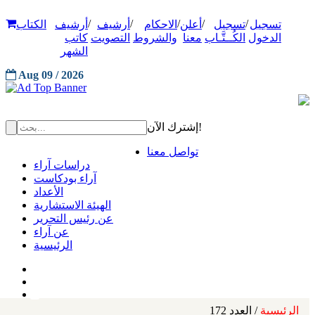
/
/
/
/
/
تسجيل
تسجيل
أعلن
الاحكام
أرشيف
أرشيف
الكتاب
الدخول
الكُــتَّـاب
معنا
والشروط
التصويت
كاتب
الشهر
Aug 09 / 2026
إشترك الآن!
تواصل معنا
دراسات آراء
آراء بودكاست
الأعداد
الهيئة الاستشارية
عن رئيس التحرير
عن آراء
الرئيسية
الرئيسية
/ العدد 172