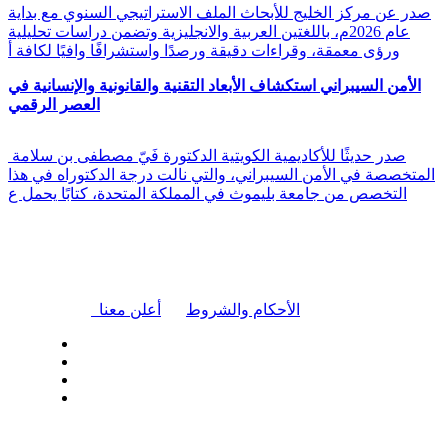
صدر عن مركز الخليج للأبحاث الملف الاستراتيجي السنوي مع بداية
عام 2026م، باللغتين العربية والانجليزية وتضمن دراسات تحليلية
ورؤى معمقة، وقراءات دقيقة ورصدًا واستشرافًا وافيًا لكافة أ
الأمن السيبراني استكشاف الأبعاد التقنية والقانونية والإنسانية في
العصر الرقمي
صدر حديثًا للأكاديمية الكويتية الدكتورة فَيّ مصطفى بن سلامة
المتخصصة في الأمن السيبراني، والتي نالت درجة الدكتوراه في هذا
التخصص من جامعة بليموث في المملكة المتحدة، كتابًا يحمل ع
|
الأحكام والشروط
أعلن معنا
| تابعنا على