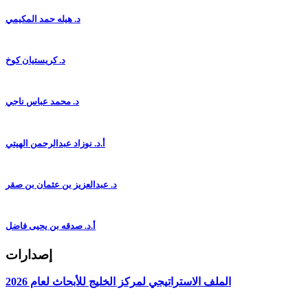
د. هيله حمد المكيمي
د. كريستيان كوخ
د. محمد عباس ناجي
أ.د. نوزاد عبدالرحمن الهيتي
د. عبدالعزيز بن عثمان بن صقر
أ.د. صدقه بن يحيى فاضل
إصدارات
الملف الاستراتيجي لمركز الخليج للأبحاث لعام 2026