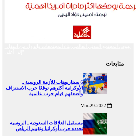
"نهوض المجتمع المدني العالمي بناء المجتمعات والدول من أسفل
إلى أعلى"
متابعات
6 سيناريوهات للأزمة الروسية ـ
الأوكرانية أكثرهم توقعًا حرب الاستنزاف
وأضعفهم قيام حرب عالمية
2022-Mar-29
مستقبل العلاقات السعودية ـ الروسية
تحدده حرب أوكرانيا وتقييم الرياض