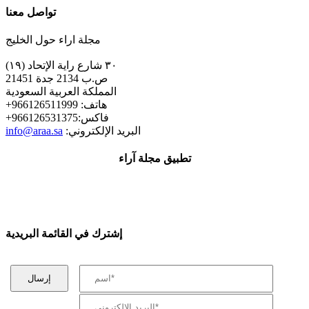
تواصل معنا
مجلة اراء حول الخليج
٣٠ شارع راية الإتحاد (١٩)
ص.ب 2134 جدة 21451
المملكة العربية السعودية
+هاتف: 966126511999
+فاكس:966126531375
:البريد الإلكتروني
info@araa.sa
تطبيق مجلة آراء
إشترك في القائمة البريدية