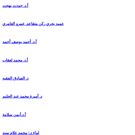
أ.د. جودت بهجت
عميد بحري ركن متقاعد. عمرو العامري
أ.د. أحمد يوسف أحمد
أ.د. محمد لعقاب
د. الصادق الفقيه
د. أميرة محمد عبد الحليم
أ.د.أيمن سلامة
لواء د./ محمد علام سيد