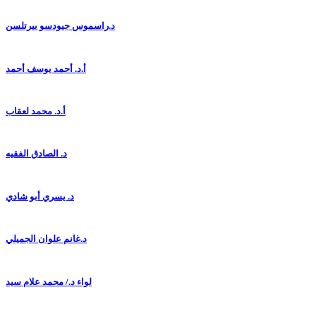
د.راسموس جيودسو بيرتلسن
أ.د. أحمد يوسف أحمد
أ.د. محمد لعقاب
د. الصادق الفقيه
د. يسري أبو شادي
د.غانم علوان الجميلي
لواء د./ محمد علام سيد