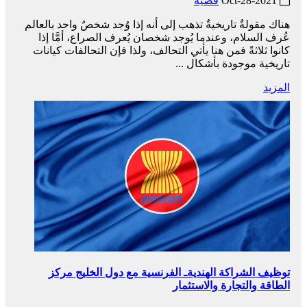
2021-Oct-28
قضية
هناك مقولةٌ تاريخيةٌ تذهب إلى أنه إذا وُجد شخصٌ واحد بالعالم
عُرف السلام، وعندما يُوجد شخصان يُعرف الصراع، أمَّا إذا
كانوا ثلاثةً فمن هنا يأتي التحالف، ولذا فإن التحالفات كيانات
تاريخية موجودة بأشكال ...
المزيد
توظيف الشراكة الهنديةـ الفرنسية مع دول الخليج مركز
الطاقة والتجارة والاستثمار