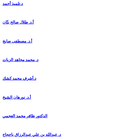
د.تلميذ أحمد
أ.د. طلال صالح بنّان
أ.د. مصطفى صايج
د. محمد مجاهد الزيات
د.أشرف محمد كشك
أ.د. نورهان الشيخ
الدكتور ظافر محمد العجمي
د. عبدالله بن علي عبدالرزاق باحجاج