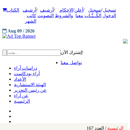
/
/
/
/
/
تسجيل
تسجيل
أعلن
الاحكام
أرشيف
أرشيف
الكتاب
الدخول
الكُــتَّـاب
معنا
والشروط
التصويت
كاتب
الشهر
Aug 09 / 2026
إشترك الآن!
تواصل معنا
دراسات آراء
آراء بودكاست
الأعداد
الهيئة الاستشارية
عن رئيس التحرير
عن آراء
الرئيسية
الرئيسية
/ العدد 167