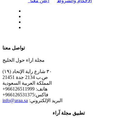
|
الأحكام والشروط
أعلن معنا
| تابعنا على
تواصل معنا
مجلة اراء حول الخليج
٣٠ شارع راية الإتحاد (١٩)
ص.ب 2134 جدة 21451
المملكة العربية السعودية
+هاتف: 966126511999
+فاكس:966126531375
:البريد الإلكتروني
info@araa.sa
تطبيق مجلة آراء