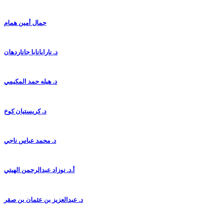
جمال أمين همام
د. نارايانابا جاناردهان
د. هيله حمد المكيمي
د. كريستيان كوخ
د. محمد عباس ناجي
أ.د. نوزاد عبدالرحمن الهيتي
د. عبدالعزيز بن عثمان بن صقر