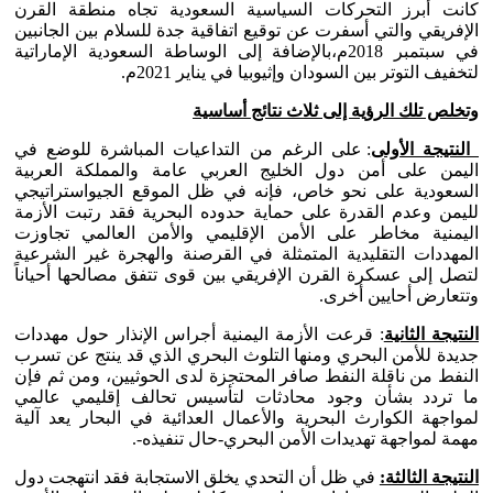
كانت أبرز التحركات السياسية السعودية تجاه منطقة القرن
الإفريقي والتي أسفرت عن توقيع اتفاقية جدة للسلام بين الجانبين
في سبتمبر 2018م،بالإضافة إلى الوساطة السعودية الإماراتية
لتخفيف التوتر بين السودان وإثيوبيا في يناير 2021م.
وتخلص تلك الرؤية إلى ثلاث نتائج أساسية
النتيجة الأولى
: على الرغم من التداعيات المباشرة للوضع في
اليمن على أمن دول الخليج العربي عامة والمملكة العربية
السعودية على نحو خاص، فإنه في ظل الموقع الجيواستراتيجي
لليمن وعدم القدرة على حماية حدوده البحرية فقد رتبت الأزمة
اليمنية مخاطر على الأمن الإقليمي والأمن العالمي تجاوزت
المهددات التقليدية المتمثلة في القرصنة والهجرة غير الشرعية
لتصل إلى عسكرة القرن الإفريقي بين قوى تتفق مصالحها أحياناً
وتتعارض أحايين أخرى.
النتيجة الثانية
: قرعت الأزمة اليمنية أجراس الإنذار حول مهددات
جديدة للأمن البحري ومنها التلوث البحري الذي قد ينتج عن تسرب
النفط من ناقلة النفط صافر المحتجزة لدى الحوثيين، ومن ثم فإن
ما تردد بشأن وجود محادثات لتأسيس تحالف إقليمي عالمي
لمواجهة الكوارث البحرية والأعمال العدائية في البحار يعد آلية
مهمة لمواجهة تهديدات الأمن البحري-حال تنفيذه-.
النتيجة الثالثة:
في ظل أن التحدي يخلق الاستجابة فقد انتهجت دول