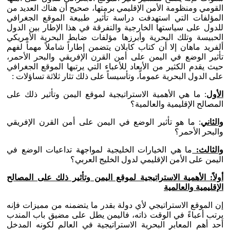
القومي ومنظومة الأمن الإقليمي برمتها، صحيح أن هناك العديد من
المؤلفات التي استهدفت دراسة تأثير طبيعة الموقع الجغرافي
للدول على سياستها الخارجية والتفرقة في هذا الإطار بين الدول
الحبيسة وتلك البحرية وأبرزها مؤلفات ضابط البحرية الأمريكي
ألفريد ماهان إلا أن كتاب كابلان يتضمن إطاراً شاملاً مهماً لفهم
تأثير الوضع في اليمن على أمن القرن الإفريقي والبحر الأحمر،
حيث يقدم الكثير من الأبعاد للأعباء التي يرتبها الموقع الجغرافي
على الدول البحرية عموماً، وتأسيساً على ذلك تثار ثلاثة تساؤلات :
الأول
: ما هي الأهمية الاستراتيجية لموقع اليمن وتأثير ذلك على
المصالح الإقليمية والعالمية؟
والثاني
: ما هو تأثير الوضع في اليمن على أمن القرن الإفريقي
والبحر الأحمر؟
والثالث:
ما هي الخيارات الخليجية لمواجهة تداعيات الوضع في
اليمن على الأمن الإقليمي لدول الخليج العربي؟
أولاً: الأهمية الاستراتيجية لموقع اليمن وتأثير ذلك على المصالح
الإقليمية والعالمية
إن الموقع الاستراتيجي لأي دولة بقدر ما يتضمنه من مميزات فإنه
يرتب أعباءً في الوقت ذاته، فاليمن يطل على مضيق باب المندب
أحد أهم المعابر البحرية الاستراتيجية في العالم لكونه المدخل