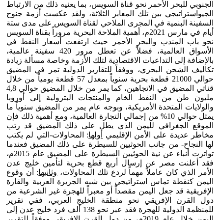
الجنوبي للبحر الأحمر نحو قناة السويس، بما يعنيه ذلك من الارتباط
الجيواستراتيجي بين تلك المعابر الثلاثة، ولقد عكست أزمة جنوح
السفينة البنمية في المجرى الملاحي لقناة السويس على مدى ستة
أيام في مارس 2021م، أهمية الملاحة البحرية مروراً بقناة السويس
نحو باب المندب والبحر الأحمر حيث ارتفعت أسعار النفط في
الأسواق العالمية، فضلاً عن تعطل مرور 420 سفينة عالمية،
بالإضافة إلى التداعيات الاقتصادية لتلك الأزمة وخاصة مسألة زيادة
تكاليف الشحن البحري، ووفقاً للتقارير الدولية تمر في المضيق
حوالي 21000 قطعة بحرية سنوياً بمعدل 57 قطعة يومياً من خلال
قناتي المضيق في الاتجاهين، كما يمر من خلال المضيق حوالي 4,8
مليون طن من النفط الخام والمنتجات البترولية إلى أوروبا
والولايات المتحدة الأمريكية، وبوجه عام يمر من المضيق سنوياً ما
يمثل حوالي 10% من إجمالي التجارة العالمية، ومع أهمية ذلك فإن
الموقع الجغرافي لليمن الذي يطل على ذلك المضيق قد رتب
مخاطر عديدة على الأمن الإقليمي
أولها
: المحاولات-التي لم يكتب
لها النجاح- من جانب الحوثيين للسيطرة على ذلك المضيق فعندما
تواترت أنباء عن نية الحوثيين السيطرة على المضيق عام 2015م،
فقد أعلنت مصر عن إرسال أربع قطع بحرية لتأمين خليج عدن
الأمر الذي كان عاملاً مهماً لردع تلك المحاولات،
وثانيها
: أن وقوع
اليمن كنقطة تماس استراتيجي بين شبه الجزيرة العربية والقارة
الإفريقية قد جعل اليمن مقصداً أو معبراً للهجرة غير الشرعية من
دول القرن الإفريقي نحو منطقة الخليج العربي، ففي تقرير
للمنظمة الدولية للهجرة فقد عبر نحو 138 ألف فرد خليج عدن إلى
اليمن خلال عام 2019م، من دول القرن الإفريقي ووفقاً للتقرير