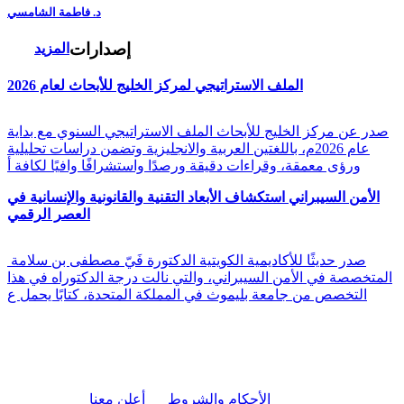
د. فاطمة الشامسي
إصدارات
المزيد
الملف الاستراتيجي لمركز الخليج للأبحاث لعام 2026
صدر عن مركز الخليج للأبحاث الملف الاستراتيجي السنوي مع بداية
عام 2026م، باللغتين العربية والانجليزية وتضمن دراسات تحليلية
ورؤى معمقة، وقراءات دقيقة ورصدًا واستشرافًا وافيًا لكافة أ
الأمن السيبراني استكشاف الأبعاد التقنية والقانونية والإنسانية في
العصر الرقمي
صدر حديثًا للأكاديمية الكويتية الدكتورة فَيّ مصطفى بن سلامة
المتخصصة في الأمن السيبراني، والتي نالت درجة الدكتوراه في هذا
التخصص من جامعة بليموث في المملكة المتحدة، كتابًا يحمل ع
|
الأحكام والشروط
أعلن معنا