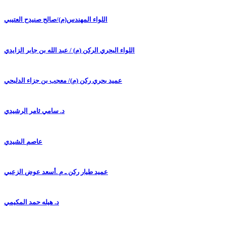
اللواء المهندس(م)/صالح صنيدح العتيبي
اللواء البحري الركن (م) / عبد الله بن جابر الزايدي
عميد بحري ركن (م)/ معجب بن جزاء الدلبحي
د. سامي ثامر الرشيدي
عاصم الشيدي
عميد طيار ركن ـ م .أسعد عوض الزعبي
د. هيله حمد المكيمي