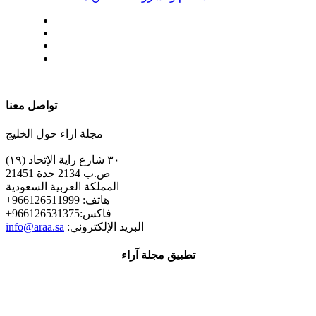
| تابعنا على
تواصل معنا
مجلة اراء حول الخليج
٣٠ شارع راية الإتحاد (١٩)
ص.ب 2134 جدة 21451
المملكة العربية السعودية
+هاتف: 966126511999
+فاكس:966126531375
:البريد الإلكتروني
info@araa.sa
تطبيق مجلة آراء