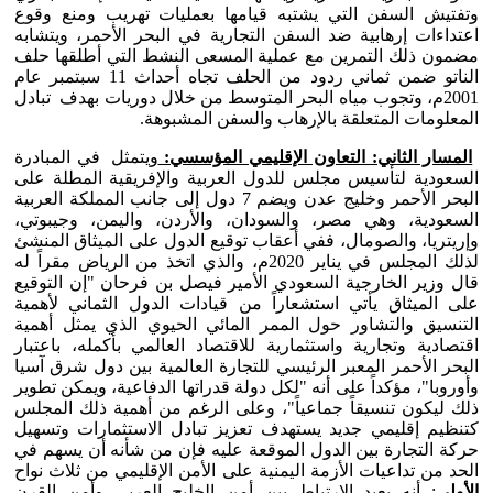
وتفتيش السفن التي يشتبه قيامها بعمليات تهريب ومنع وقوع
اعتداءات إرهابية ضد السفن التجارية في البحر الأحمر، ويتشابه
مضمون ذلك التمرين مع عملية المسعى النشط التي أطلقها حلف
الناتو ضمن ثماني ردود من الحلف تجاه أحداث 11 سبتمبر عام
2001م، وتجوب مياه البحر المتوسط من خلال دوريات بهدف تبادل
المعلومات المتعلقة بالإرهاب والسفن المشبوهة.
المسار الثاني: التعاون الإقليمي المؤسسي:
ويتمثل في المبادرة
السعودية لتأسيس مجلس للدول العربية والإفريقية المطلة على
البحر الأحمر وخليج عدن ويضم 7 دول إلى جانب المملكة العربية
السعودية، وهي مصر، والسودان، والأردن، واليمن، وجيبوتي،
وإريتريا، والصومال، ففي أعقاب توقيع الدول على الميثاق المنشئ
لذلك المجلس في يناير 2020م، والذي اتخذ من الرياض مقراً له
قال وزير الخارجية السعودي الأمير فيصل بن فرحان "إن التوقيع
على الميثاق يأتي استشعاراً من قيادات الدول الثماني لأهمية
التنسيق والتشاور حول الممر المائي الحيوي الذي يمثل أهمية
اقتصادية وتجارية واستثمارية للاقتصاد العالمي بأكمله، باعتبار
البحر الأحمر المعبر الرئيسي للتجارة العالمية بين دول شرق آسيا
وأوروبا"، مؤكداً على أنه "لكل دولة قدراتها الدفاعية، ويمكن تطوير
ذلك ليكون تنسيقاً جماعياً"، وعلى الرغم من أهمية ذلك المجلس
كتنظيم إقليمي جديد يستهدف تعزيز تبادل الاستثمارات وتسهيل
حركة التجارة بين الدول الموقعة عليه فإن من شأنه أن يسهم في
الحد من تداعيات الأزمة اليمنية على الأمن الإقليمي من ثلاث نواح
الأولى
: أنه يعيد الارتباط بين أمن الخليج العربي وأمن القرن