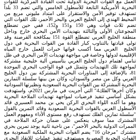
العمل مع القوات البحرية الدولية تحت القيادة المركزية للقوات
البحرية الأمريكية التابعة للأسطول الخامس والتي تضم 33 بلداً
تستهدف توفير الأمن والاستقرار على امتداد مليوني مربع من
المحيط الهندي إلى الخليج العربي والبحر الأحمر، تلك القوات التي
تضم ثلاث قوات وهي 150 و151 و152، ففي حين تضطلع
المجوعتان الأولى والثالثة بتهديدات الأمن البحري خارج وداخل
منطقة الخليج العربي تضطلع القوة 151 بمكافحة القرصنة وقد
تولى قيادتها بالتناوب كبار القادة من القوات البحرية في دول
الخليج العربي مما أكسب قواتها خبرات للعمل خارج المياه
الإقليمية لدولها وخاصة في مواجهة تهديدات الأمن البحري في ظل
تنامي اهتمام دول الخليج العربي بتأسيس آلية خليجية مشتركة
لمواجهة تلك التهديدات وتتمثل في قوة الواجب البحري الموحدة
81، بالإضافة إلى المناورات البحرية المشتركة بين دول الخليج
العربي وكل من مصر والسودان، وكان من بينها سلسلة التمارين
البحرية المشتركة بين القوات البحرية السعودية ونظيرتها السودانية
وكان آخرها"الفلك4" التي أجريت في مارس 2021م، واستهدفت
بشكل أساسي تنفيذ فرضيات لمواجهة تهديدات الملاحة البحرية
وهو ما أكده اللواء البحري الركن يحي بن محمد العسيري قائد
الأسطول الغربي بالقوات البحرية السعودية وقائد التمرين بالقول
"سلسلة تمارين الفلك تستهدف رفع مستوى الأداء ومفهوم العمل
المشترك مما سوف ينعكس على ضمان حركة الملاحة في
الممرات الدولية بالبحر الأحمر"، من ناحية ثانية يوجد تمرين بحري
مشترك "مرجان 16" يضم القوات البحرية الملكية السعودية مع
القوات البحرية المصرية ويستهدف تنفيذ عمليات للإنقاذ البحري