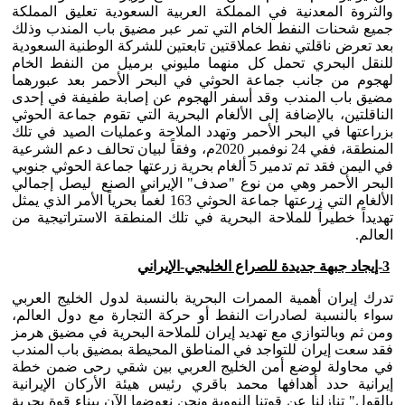
والثروة المعدنية في المملكة العربية السعودية تعليق المملكة
جميع شحنات النفط الخام التي تمر عبر مضيق باب المندب وذلك
بعد تعرض ناقلتي نفط عملاقتين تابعتين للشركة الوطنية السعودية
للنقل البحري تحمل كل منهما مليوني برميل من النفط الخام
لهجوم من جانب جماعة الحوثي في البحر الأحمر بعد عبورهما
مضيق باب المندب وقد أسفر الهجوم عن إصابة طفيفة في إحدى
الناقلتين، بالإضافة إلى الألغام البحرية التي تقوم جماعة الحوثي
بزراعتها في البحر الأحمر وتهدد الملاحة وعمليات الصيد في تلك
المنطقة، ففي 24 نوفمبر 2020م، وفقاً لبيان تحالف دعم الشرعية
في اليمن فقد تم تدمير 5 ألغام بحرية زرعتها جماعة الحوثي جنوبي
البحر الأحمر وهي من نوع "صدف" الإيراني الصنع ليصل إجمالي
الألغام التي زرعتها جماعة الحوثي 163 لغماً بحرياً الأمر الذي يمثل
تهديداً خطيراً للملاحة البحرية في تلك المنطقة الاستراتيجية من
العالم.
3-إيجاد جبهة جديدة للصراع الخليجي-الإيراني
تدرك إيران أهمية الممرات البحرية بالنسبة لدول الخليج العربي
سواء بالنسبة لصادرات النفط أو حركة التجارة مع دول العالم،
ومن ثم وبالتوازي مع تهديد إيران للملاحة البحرية في مضيق هرمز
فقد سعت إيران للتواجد في المناطق المحيطة بمضيق باب المندب
في محاولة لوضع أمن الخليج العربي بين شقي رحى ضمن خطة
إيرانية حدد أهدافها محمد باقري رئيس هيئة الأركان الإيرانية
بالقول" تنازلنا عن قوتنا النووية ونحن نعوضها الآن ببناء قوة بحرية