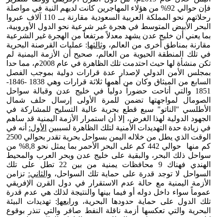
فإن حوالي 92% من هؤلاء المهاجرين كانت لديهم النية في مواصلة
رحلاتهم نحو المملكة العربية السعودية مقارنة بــ 110 آلاف عبروا
البحر الأبيض المتوسط في هجرة غير شرعية نحو الدول الأوروبية،
بما يعني أن خليج عدن يشهد معدلاً مرتفعاً من الهجرة غير الشرعية
مقارنة بمناطق أخرى من العالم،
وثالثها
: عمليات القرصنة البحرية
في تلك المنطقة الحيوية من العالم، صحيح أن الأزمة اليمنية لم
تكن منشأة لها حيث احتدمت تلك الظاهرة في عام 2008م، مما حدا
بمجلس الأمن الدولي لإصدار عدة قرارات دولية بموجب الفصل
السابع من الميثاق وكان من أهمها ثلاثة قرارات وهي 1838 -1846-
1851 والتي أتاحت حضوراً دولياً في خليج عدن وقبالة سواحل
الصومال لمواجهتها تضمن للمرة الأولى إرسال حلف شمال
الأطلسي "الناتو" سبع قطع بحرية عالية التسليح للمشاركة في
الجهود الدولية لهذا الغرض، إلا أن استمرار الأزمة اليمنية قد ساهم
في زيادة حدة التهديدات الأمنية لتلك الظاهرة لسببين
الأول:
أنه في
الوقت الذي يطل من خلاله اليمن بسواحل بحرية تقدر بحوالي 2500
كم منها حوالي 442 كم على البحر الأحمر بما يمثل نحو 8,8% من
سواحل ذلك البحر، والبقية على خليج عدن وبحر العرب والمحيط
الهندي فهناك 9 محافظات يمنية من بين 22 تطل على تلك
السواحل لا توجد قدرة على حماية تلك السواحل،
والثاني:
تزامن
الأزمة اليمنية مع حالة عدم الاستقرار في دول القرن الإفريقي
عموماً سواء داخل دوله أو فيما بينها والنتيجة لذلك هي عدم قدرة
تلك الدول على حماية حدودها البحرية،
ورابعها
: تهديدات البيئة
البحرية والتي تعكسها أزمة ناقلة النفط صافر والتي تنذر بوقوع