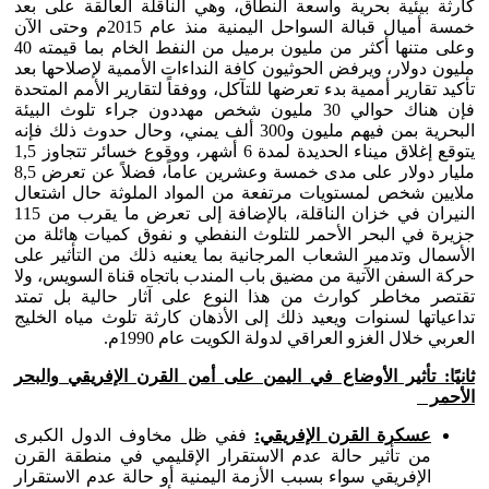
كارثة بيئية بحرية واسعة النطاق، وهي الناقلة العالقة على بعد
خمسة أميال قبالة السواحل اليمنية منذ عام 2015م وحتى الآن
وعلى متنها أكثر من مليون برميل من النفط الخام بما قيمته 40
مليون دولار، ويرفض الحوثيون كافة النداءات الأممية لإصلاحها بعد
تأكيد تقارير أممية بدء تعرضها للتآكل، ووفقاً لتقارير الأمم المتحدة
فإن هناك حوالي 30 مليون شخص مهددون جراء تلوث البيئة
البحرية بمن فيهم مليون و300 ألف يمني، وحال حدوث ذلك فإنه
يتوقع إغلاق ميناء الحديدة لمدة 6 أشهر، ووقوع خسائر تتجاوز 1,5
مليار دولار على مدى خمسة وعشرين عاماً، فضلاً عن تعرض 8,5
ملايين شخص لمستويات مرتفعة من المواد الملوثة حال اشتعال
النيران في خزان الناقلة، بالإضافة إلى تعرض ما يقرب من 115
جزيرة في البحر الأحمر للتلوث النفطي و نفوق كميات هائلة من
الأسمال وتدمير الشعاب المرجانية بما يعنيه ذلك من التأثير على
حركة السفن الآتية من مضيق باب المندب باتجاه قناة السويس، ولا
تقتصر مخاطر كوارث من هذا النوع على آثار حالية بل تمتد
تداعياتها لسنوات ويعيد ذلك إلى الأذهان كارثة تلوث مياه الخليج
العربي خلال الغزو العراقي لدولة الكويت عام 1990م.
ثانيًا: تأثير الأوضاع في اليمن على أمن القرن الإفريقي والبحر
الأحمر
عسكرة القرن الإفريقي:
ففي ظل مخاوف الدول الكبرى
من تأثير حالة عدم الاستقرار الإقليمي في منطقة القرن
الإفريقي سواء بسبب الأزمة اليمنية أو حالة عدم الاستقرار