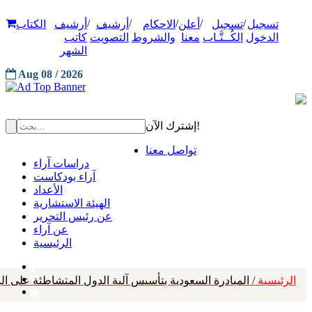
/
/
/
/
/
تسجيل
تسجيل
أعلن
الاحكام
أرشيف
أرشيف
الكتاب
الدخول
الكُــتَّـاب
معنا
والشروط
التصويت
كاتب
الشهر
Aug 08 / 2026
إشترك الآن!
تواصل معنا
دراسات آراء
آراء بودكاست
الأعداد
الهيئة الاستشارية
عن رئيس التحرير
عن آراء
الرئيسية
الرئيسية
/ المبادرة السعودية بتأسيس آلية الدول المتشاطئة على ال