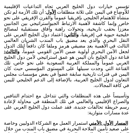
تؤسس خيارات دول الخليج العربي تجاه التداعيات الإقليمية
للأوضاع في اليمن على ثلاثة منطلقات
الأول
: أن تلك الأزمة لم تكن
منشأة للاهتمام الخليجي بإفريقيا عموماً والقرن الإفريقي على نحو
خاص وإنما كاشفة لأهمية الارتباط الجيواستراتيجي بين الجانبين
معززاً بحقب تاريخية، وتحولات راهنة وآفاق مستقبلية لمصالح
خليجية حيوية في إفريقيا،
والثاني:
اعتماد دول الخليج العربي على
النقل البحري والذي يعد مضيق باب المندب الشريان العالمي
الثالث في الأهمية بعد مضيقي هرمز وملقا كان دافعاً لتلك الدول
لجعل الأمن البحري أولوية ضمن الأمن القومي عموماً،
والثالث:
قناعة دول الخليج بأن اليمن هو عمق استراتيجي لأمن دول الخليج
العربي عموماً والمملكة العربية السعودية على نحو خاص، تلك
القناعة التي وجدت سبيلها على المستوى المؤسسي حيث كان
اليمن في فترات تاريخية سابقة عضواً في بعض مؤسسات مجلس
التعاون لدول الخليج العربية، بالإضافة إلى الدعم الخليجي لليمن
في كافة المجالات.
وتأسيساً على هذه المنطلقات والتي تتداخل مع احتدام التنافس
والصراع الإقليمي والعالمي في تلك المنطقة في محاولة لإعادة
رسم خريطة تحالفات جديدة، فقد عملت دول الخليج العربي على
عدة مسارات متوازية:
المسار الأول :الأمني
استمرار العمل مع الشركاء الدوليين وخاصة
على صعيد تأمين الملاحة البحرية في مضيق باب المندب من خلال