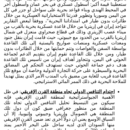
ستعطينا قيمة أكبر: أسطول عسكري في بحر عمان وأسطول آخر
في المحيط الهندي وبناء قواعد بحرية على سواحل أو جزر في كل
من اليمن وسوريا وتطوير قدرتنا الاستخباراتية العسكرية من خلال
طائرات بدون طيار في امتداداتنا البحرية"، ووفقاً لبعض التقارير
تتواجد إيران في إريتريا من خلال قاعدة عسكرية بحرية بالقرب من
ميناء عصب الإريتري وذلك في قطاع صحراوي منعزل في شمال
إريتريا بالقرب من الحدود مع جيبوتي، حيث قامت إيران بنقل جنود
ومعدات عسكرية ومنصات صواريخ باليستية إلى تلك القاعدة
بواسطة السفن والغواصات وتتم حمايتها من خلال الطائرات بدون
طيار، ومن خلال تلك القاعدة تقوم إيران بتقديم الدعم لجماعة
الحوثي في اليمن، وتتجاوز أهداف إيران من تأسيس تلك القاعدة
هدف دعم جماعة الحوثي حيث تستهدف التحكم في المضائق
البحرية والسيطرة على حركة التجارة الدولية وخاصة أن موقع تلك
القاعدة قريب للغاية من مضيق باب المندب الأمر الذي يمثل تهديداً
للملاحة البحرية في ذلك الممر المائي الاستراتيجي.
احتدام التنافس الدولي تجاه منطقة القرن الإفريقي
: في ظل
الأهمية الجيواستراتيجية لمنطقة القرن الإفريقي فإنه
سيكون من التبسيط تحليل التنافس الدولي تجاه تلك
المنطقة من منظور جغرافي ضيق كون أن دول تلك
المنطقة هي الصومال وإريتريا وجيبوتي وإثيوبيا، إلا أن
السياق الأوسع يعني أن دولاً أخرى تعد ضمن القرن الإفريقي
منها السودان الذي لديه ساحل على البحر الأحمر يمتد