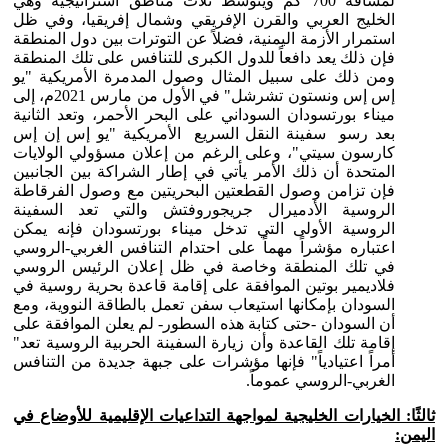
لمسافة 700 كم ويتوسط ثلاث مناطق استراتيجية وهي
الخليج العربي والقرن الإفريقي وشمال إفريقيا، وفي ظل
استمرار الأزمة اليمنية، فضلاً عن التوترات بين دول المنطقة
فإن ذلك يعد دافعاً للدول الكبرى للتنافس على تلك المنطقة
ومن ذلك على سبيل المثال وصول المدمرة الأمريكية "يو
إس إس ونستون تشرشل" في الأول من مارس 2021م، إلى
ميناء بورتسودان السوداني على البحر الأحمر، وتعد الثانية
بعد رسو سفينة النقل السريع الأمريكية "يو إس إن إس
كارسون سيتي"، وعلى الرغم من إعلان مسؤولي الولايات
المتحدة أن ذلك الأمر يأتي في إطار الشراكة بين الجانبين
فإن تزامن وصول القطعتين البحريتين مع وصول الفرقاطة
الروسية الأدميرال جريجوروفتش والتي تعد السفينة
الروسية الأولى التي تدخل ميناء بورتسودان فإنه يمكن
اعتباره مؤشراً مهماً على احتدام التنافس الغربي-الروسي
في تلك المنطقة وخاصة في ظل إعلان الرئيس الروسي
فلاديمير بوتين الموافقة على إقامة قاعدة بحرية روسية في
السودان بإمكانها استيعاب سفن تعمل بالطاقة النووية، ومع
أن السودان -حتى كتابة هذه السطور- لم يعلن الموافقة على
إقامة تلك القاعدة وأن زيارة السفينة الحربية الروسية تعد"
أمراً اعتيادياً" فإنها مؤشرات على جبهة جديدة من التنافس
الغربي-الروسي عموماً.
ثالثًا: الخيارات الخليجية لمواجهة التداعيات الإقليمية للأوضاع في
اليمن: