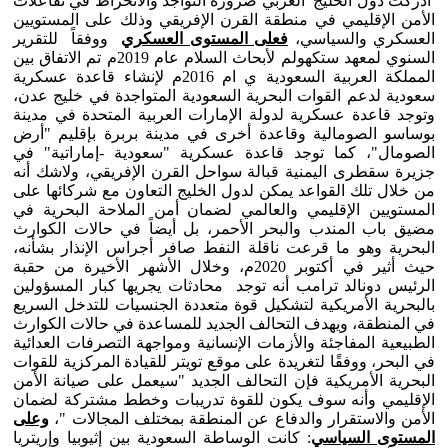
أدركت دول الخليج العربي ضرورة التواجد والانخراط في تفاعلات
الأمن الإقليمي في منطقة القرن الإفريقي وذلك على المستويين
العسكري والسياسي،
فعلى المستوى العسكري
ووفقاً للتقرير
السنوي لمعهد ستكهولم لأبحاث السلام عام 2019م تم الاتفاق بين
المملكة العربية السعودية ي ام 2016م لإنشاء قاعدة عسكرية
سعودية لدعم القوات البحرية السعودية المتواجدة في خليج عدن،
وتوجد قاعدة عسكرية لدولة الإمارات العربية المتحدة في مدينة
بوساسو الصومالية وقاعدة أخرى في مدينة بربرة بإقليم "أرض
الصومال"، كما توجد قاعدة عسكرية "سعودية -إماراتية" في
جزيرة سقطرى اليمنية قبالة سواحل القرن الإفريقي، ولاشك أنه
من خلال تلك القواعد يمكن لدول الخليج التعاون مع شركائها على
المستويين الإقليمي والعالمي لضمان أمن الملاحة البحرية في
مضيق باب المندب والبحر الأحمر، بل أيضاً في حالات الكوارث
البحرية وهو ما قرعت ناقلة النفط صافر أجراس الإنذار بشأنه،
حيث أثير في أكتوبر 2020م، وخلال الأشهر الأخيرة من حقبة
الرئيس دونالد ترامب أنه توجد محادثات يجريها كبار المسؤولين
بالبحرية الأمريكية لتشكيل قوة متعددة الجنسيات للتدخل السريع
في المنطقة، ويهدف التحالف الجديد للمساعدة في حالات الكوارث
الطبيعية المفاجئة والأزمات الإنسانية ومواجهة التصرفات العدائية
في البحر، ووفقًا لتغريدة على موقع تويتر للقيادة المركزية للقوات
البحرية الأمريكية فإن التحالف الجديد "سيعمل على صيانة الأمن
الإقليمي وأنه سوف يكون للقوة تدريبات وخطط مشتركة لضمان
الأمن والاستقرار والدفاع عن المنطقة بمختلف المجالات "،
وعلى
المستوى السياسي
: كانت الوساطة السعودية بين إثيوبيا وإريتريا