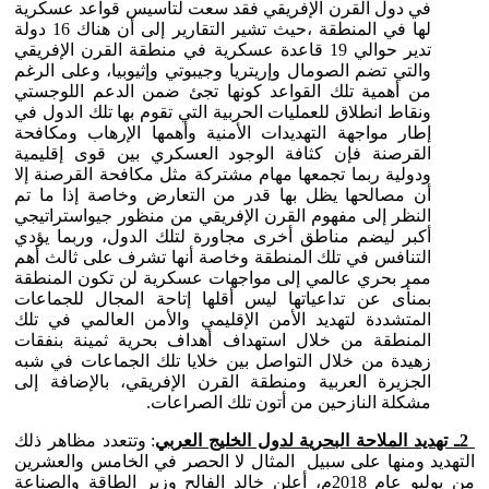
في دول القرن الإفريقي فقد سعت لتأسيس قواعد عسكرية
لها في المنطقة ،حيث تشير التقارير إلى أن هناك 16 دولة
تدير حوالي 19 قاعدة عسكرية في منطقة القرن الإفريقي
والتي تضم الصومال وإريتريا وجيبوتي وإثيوبيا، وعلى الرغم
من أهمية تلك القواعد كونها تجئ ضمن الدعم اللوجستي
ونقاط انطلاق للعمليات الحربية التي تقوم بها تلك الدول في
إطار مواجهة التهديدات الأمنية وأهمها الإرهاب ومكافحة
القرصنة فإن كثافة الوجود العسكري بين قوى إقليمية
ودولية ربما تجمعها مهام مشتركة مثل مكافحة القرصنة إلا
أن مصالحها يظل بها قدر من التعارض وخاصة إذا ما تم
النظر إلى مفهوم القرن الإفريقي من منظور جيواستراتيجي
أكبر ليضم مناطق أخرى مجاورة لتلك الدول، وربما يؤدي
التنافس في تلك المنطقة وخاصة أنها تشرف على ثالث أهم
ممر بحري عالمي إلى مواجهات عسكرية لن تكون المنطقة
بمنأى عن تداعياتها ليس أقلها إتاحة المجال للجماعات
المتشددة لتهديد الأمن الإقليمي والأمن العالمي في تلك
المنطقة من خلال استهداف أهداف بحرية ثمينة بنفقات
زهيدة من خلال التواصل بين خلايا تلك الجماعات في شبه
الجزيرة العربية ومنطقة القرن الإفريقي، بالإضافة إلى
مشكلة النازحين من أتون تلك الصراعات.
2ـ تهديد الملاحة البحرية لدول الخليج العربي
: وتتعدد مظاهر ذلك
التهديد ومنها على سبيل المثال لا الحصر في الخامس والعشرين
من يوليو عام 2018م، أعلن خالد الفالح وزير الطاقة والصناعة