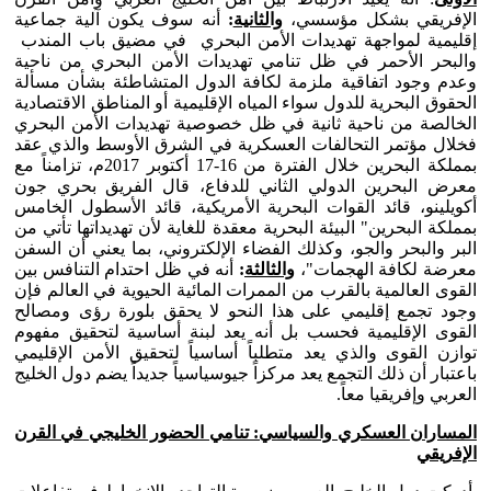
الإفريقي بشكل مؤسسي،
والثانية
:
أنه سوف يكون آلية جماعية
إقليمية لمواجهة تهديدات الأمن البحري في مضيق باب المندب
والبحر الأحمر في ظل تنامي تهديدات الأمن البحري من ناحية
وعدم وجود اتفاقية ملزمة لكافة الدول المتشاطئة بشأن مسألة
الحقوق البحرية للدول سواء المياه الإقليمية أو المناطق الاقتصادية
الخالصة من ناحية ثانية في ظل خصوصية تهديدات الأمن البحري
فخلال مؤتمر التحالفات العسكرية في الشرق الأوسط والذي عقد
بمملكة البحرين خلال الفترة من 16-17 أكتوبر 2017م، تزامناً مع
معرض البحرين الدولي الثاني للدفاع، قال الفريق بحري جون
أكويلينو، قائد القوات البحرية الأمريكية، قائد الأسطول الخامس
بمملكة البحرين" البيئة البحرية معقدة للغاية لأن تهديداتها تأتي من
البر والبحر والجو، وكذلك الفضاء الإلكتروني، بما يعني أن السفن
معرضة لكافة الهجمات"،
والثالثة
:
أنه في ظل احتدام التنافس بين
القوى العالمية بالقرب من الممرات المائية الحيوية في العالم فإن
وجود تجمع إقليمي على هذا النحو لا يحقق بلورة رؤى ومصالح
القوى الإقليمية فحسب بل أنه يعد لبنة أساسية لتحقيق مفهوم
توازن القوى والذي يعد متطلباً أساسياً لتحقيق الأمن الإقليمي
باعتبار أن ذلك التجمع يعد مركزاً جيوسياسياً جديداً يضم دول الخليج
العربي وإفريقيا معاً.
المساران العسكري والسياسي: تنامي الحضور الخليجي في القرن
الإفريقي