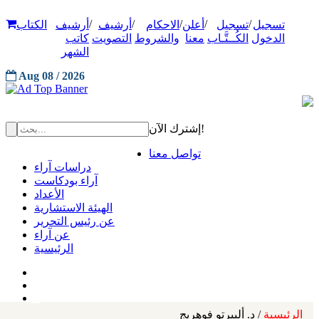
/
/
/
/
/
تسجيل
تسجيل
أعلن
الاحكام
أرشيف
أرشيف
الكتاب
الدخول
الكُــتَّـاب
معنا
والشروط
التصويت
كاتب
الشهر
Aug 08 / 2026
إشترك الآن!
تواصل معنا
دراسات آراء
آراء بودكاست
الأعداد
الهيئة الاستشارية
عن رئيس التحرير
عن آراء
الرئيسية
الرئيسية
/ د. ألبيرتو فوهريج