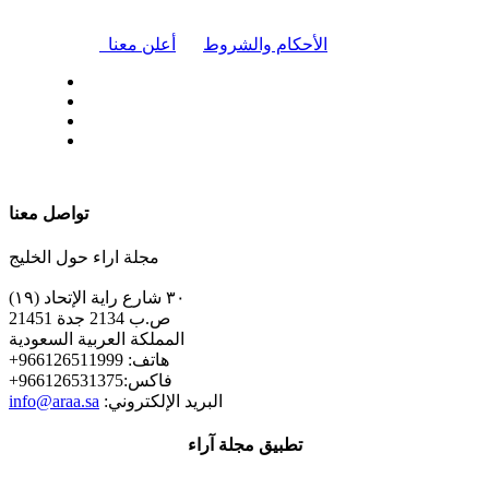
|
الأحكام والشروط
أعلن معنا
| تابعنا على
تواصل معنا
مجلة اراء حول الخليج
٣٠ شارع راية الإتحاد (١٩)
ص.ب 2134 جدة 21451
المملكة العربية السعودية
+هاتف: 966126511999
+فاكس:966126531375
:البريد الإلكتروني
info@araa.sa
تطبيق مجلة آراء