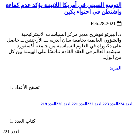
التوسع الصيني في أمريكا اللاتينية يؤكد عدم كفاءة
واشنطن في احتواء بكين
2021-Feb-28
د. ألبيرتو فوهريج مدير مركز السياسات الاستراتيجية
والشؤون العالمية بجامعة سان أندريه ـــ الأرجنتين ــ حاصل
على دكتوراه في العلوم السياسية من جامعة أكسفورد
سيشهد العالم في العقد القادم تنافسًا على الهيمنة بين كل
من الول...
المزيد
تصفح الأعداد
العدد 224
العدد 223
العدد 222
العدد 221
العدد 220
العدد 219
كتاب العدد
العدد 221