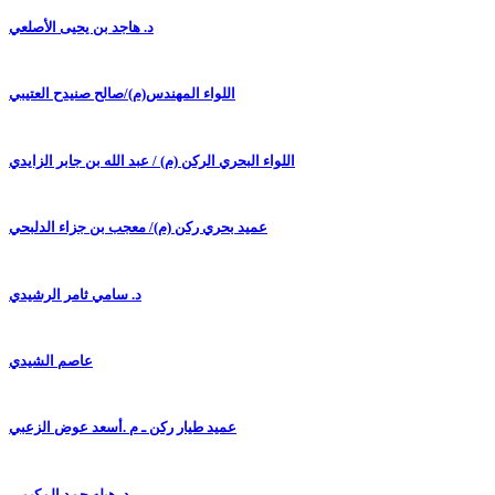
د. هاجد بن يحيى الأصلعي
اللواء المهندس(م)/صالح صنيدح العتيبي
اللواء البحري الركن (م) / عبد الله بن جابر الزايدي
عميد بحري ركن (م)/ معجب بن جزاء الدلبحي
د. سامي ثامر الرشيدي
عاصم الشيدي
عميد طيار ركن ـ م .أسعد عوض الزعبي
د. هيله حمد المكيمي