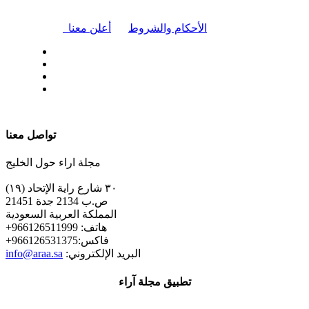
|
الأحكام والشروط
أعلن معنا
| تابعنا على
تواصل معنا
مجلة اراء حول الخليج
٣٠ شارع راية الإتحاد (١٩)
ص.ب 2134 جدة 21451
المملكة العربية السعودية
+هاتف: 966126511999
+فاكس:966126531375
:البريد الإلكتروني
info@araa.sa
تطبيق مجلة آراء