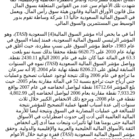
شهدت تلك الأعوام سن عدد من القوانين المتعلقة بسوق المال
مثل قانون الأوراق المالية وقانون هيئة سوق رأس المال. ويعمل
في السوق المالية السعودية حالياً 13 شركة وساطة تقوم بدور
الوسيط بين المستثمرين والسوق المالي.
أما في ما يخص أداء مؤشر السوق المالية[4] السعودية
(
TASI
)
، وهو
المؤشر الرئيسي للسوق المالية السعودية، فمنذ إنشاء السوق في
عام 1983، حافظ مؤشر السوق على نسب مطردة، حيث أغلق في
نهاية عام 2010 على 6620.75 نقطة محققاً بذلك نسبة نمو بلغت
63.3 في المائة عما كان عليه في عام 2001 البالغ 2430.11 نقطة.
وواصل مؤشر السوق المالية السعودية
(
TASI
)
نموه في السنوات
السابقة ليغلق على 8206.23 نقطة نهاية عام 2004. إلا أنه سرعان
ما تراجع في عام 2006 وذلك نتيجة لوجود عمليات تصحيح وعمليات
جني أرباح حيث تراجع بنسبة 52 في المائة مقارنة بعام 2005، حيث
بلغ المؤشر 16712.64 نقطة ليواصل انخفاضه في عام 2007 بواقع
7,933.29 نقطة مقارنة بعام 2006 ليواصل انخفاضه إلى 4,802.99
نقطة في عام 2008، ويرجع ذلك الانخفاض الكبير خلال ثلاث
سنوات إلى عدة أسباب أهمها عملية التصحيح للمؤشر نتيجة
للمبالغة في عمليات المضاربة في السوق ونتيجة أيضاً للأزمة
المالية العالمية التي أدت إلى حدوث اضطرابات في الأسواق
المالية حتى يومنا هذا لها تأثيرات وتبعات مما أدى إلى انخفاض
الثقة بالأسواق المالية الخليجية والعربية والإقليمية والدولية. وحقق
مؤشر السوق المالية السعودية (
TASI)
قفزة نوعية خلال الأعوام