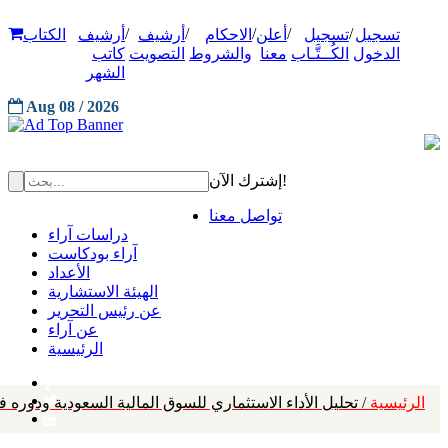
/
/
/
/
/
تسجيل
تسجيل
أعلن
الاحكام
أرشيف
أرشيف
الكتاب
الدخول
الكُــتَّـاب
معنا
والشروط
التصويت
كاتب
الشهر
Aug 08 / 2026
إشترك الآن!
تواصل معنا
دراسات آراء
آراء بودكاست
الأعداد
الهيئة الاستشارية
عن رئيس التحرير
عن آراء
الرئيسية
الرئيسية
/ تحليل الأداء الاستثماري للسوق المالية السعودية ودوره