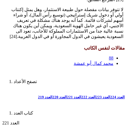
لا تتوفر بيانات مفصلة حول طبيعة الاستثمار، وهل يمثل إكتتاب
أولي أو دخول شريك إستراتيجي (توسيع رأس المال)، أو شراء
أسهم لشركات قائمة. كما أنه يوجد هناك مشكلة في تعريف
الأجنبي، أي غير حامل الهوية السعودية، ويمكن أين يكون هناك
نسبة عالية جدا من الاستثمارات المملوكة للأجانب، تعود الى
السعودية يعيشون في الدول المجاورة أو في الدول الغربية.[24]
مقالات لنفس الكاتب
88
محمد كمال أبو عمشة
تصفح الأعداد
العدد 224
العدد 223
العدد 222
العدد 221
العدد 220
العدد 219
كتاب العدد
العدد 221