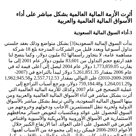
أثرت الأزمة المالية العالمية بشكل مباشر على أداء
الأسواق المالية العالمية والعربية
3-أداء السوق المالية السعودية
بدأت السوق المالية السعودية[3] بشكل متواضع وذلك بعقد جلستي
تداول أسبوعياً وبعدد قليل من الشركات المدرجة بلغ 18 شركة
مساهمة عامة، لا يتجاوز رأسمالها 82 مليون دولار، وكما يتضح لنا
فقد ارتفع حجم التداول من 83,601 مليون دولار عام 2001 إلى ما
يقارب 1,773,859.05 دولار عام 2004 ليصل إلى أعلى قيمة له في
عام 2006 بمقدار 5,261,851.35 دولار ليبدأ بالتراجع في (2007-
2008-2009-2010) على التوالي بمقدار 2,557,712.53 و1,962,945.58
و1,264,011.29 و759,184.48 دولار، ويرجع أسباب التراجع إلى
عملية التصحيح في عام 2007 وكذلك للأزمة المالية العالمية التي
أثرت بشكل مباشر في أداء الأسواق المالية العالمية والعربية ومن
بينها السوق المالية السعودية، والتي ترتبط بشكل مباشر بالأسواق
الدولية ولحرية تنقل المستثمرين الأجانب ودخولهم وخروجهم من
السوق للحصول على عوائد ومكتسبات لتعويض خسائر محافظهم
الاستثمارية في الأسواق الأوروبية والأمريكية والآسيوية واقتناص
الفرص في الحصول على أعلى العوائد. أما الارتفاع الكبير خلال
الأعوام 2003-2006 فيمكن رده إلى مجموعة من الأسباب أهمها:
النتائج الجيدة للشركات، والتأثر بالطفرة العالمية والإقليمية، كما