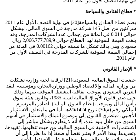
في نهاية النصف الأول من عام 2011.
* قطاع الفنادق والسياحة
يضم قطاع الفنادق والسياحة[20] في نهاية النصف الأول عام 2011
شركتين من أصل 145 شركة مدرجة في السوق المالي، ليشكل
حوالي 0.014 في المائة من إجمالي عدد الشركات المدرجة، وقد
بلغت القيمة السوقية لهذا القطاع حوالي 2,066,777,789,9 ريال
سعودي وهي بذلك تشكل ما نسبته حوالي 0.00162 في المائة من
إجمالي القيمة السوقية للشركات المدرجة في النصف الأول من
عام 2011.
* الإطار القانوني
خضعت السوق المالية السعودية[21] لرقابة لجنة وزارية تشكلت
من وزارة المالية والاقتصاد الوطني ووزارةالتجارة ومؤسسة النقد
العربي السعودي بموجب اتفاقية التشغيل الموقعة بينهما وذلك
حتى صدر قانون الأوراق المالية لسنه 1985، وقانون هيئة سوق
رأس المال وبموجب (نظام السوق المالية) الصادر بالمرسوم
الملكي رقم (م/30) تاريخ 2/6/1424هـ. أما في ما يتعلق بالاستثمار
الأجنبي، فيتطرق القانون إلى موضوع التملك والاستثمار في أسهم
السوق من خلال بنود عدة، إلا أنه لا يتطرق بشكل مباشر إلى
الاستثمارات الأجنبية في السوق المالية، من حيث تنظيمها، تقييدها،
وتحديدها. وهذا الأمر لا يعتبر نقصاً أو ضعفاً إذا ما نظرنا إلى أن
القيود والإجراءات والشروط، وبخاصة على الاستثمار الأجنبي