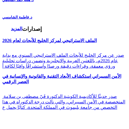
د. فاطمة الشامسي
إصدارات
المزيد
الملف الاستراتيجي لمركز الخليج للأبحاث لعام 2026
صدر عن مركز الخليج للأبحاث الملف الاستراتيجي السنوي مع بداية
عام 2026م، باللغتين العربية والانجليزية وتضمن دراسات تحليلية
ورؤى معمقة، وقراءات دقيقة ورصدًا واستشرافًا وافيًا لكافة أ
الأمن السيبراني استكشاف الأبعاد التقنية والقانونية والإنسانية في
العصر الرقمي
صدر حديثًا للأكاديمية الكويتية الدكتورة فَيّ مصطفى بن سلامة
المتخصصة في الأمن السيبراني، والتي نالت درجة الدكتوراه في هذا
التخصص من جامعة بليموث في المملكة المتحدة، كتابًا يحمل ع