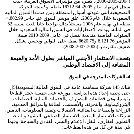
(2004-2005-2006)، كغيره من مؤشرات الأسواق العربية، حيث
سجل في نهاية عام 2005، 16712.64 نقطة. وكنتيجة للحركة
التصحيحية التي شهدتها أسواق المنطقة ومن ضمنها السوق المالية
السعودية خلال عام 2006، أغلق مؤشر السوق عند حاجز 4,802.99
نقطة في نهاية عام 2006 مسجلاً بذلك تراجعاً حاداً بلغت نسبته 52
في المائة. وبدأت الاضطرابات في السوق المالية السعودية خلال
السنوات الماضية متذبذبة لتصل في عامي 2009-2010 قيمة
المؤشر 6,121.76 و6620.75 نقطة على التوالي وتحسن بشكل
طفيف مقارنة بـ (2006-2007-2008).
يتصف الاستثمار الأجنبي المباشر بطول الأمد والقيمة
المضافة إلى الاقتصاد الوطني
4- الشركات المدرجة في السوق
هناك 145 شركة مساهمة عامة في السوق المالية السعودية[5]
حتى لحظة إعداد هذه الدراسة، موزعة على خمسة عشر قطاعاً
رئيسياً، وهي قطاعات المصارف والخدمات المالية، الصناعات
البتروكيماوية، والتجزئة، والأسمنت، الطاقة والمرافق الخدمية،
الزراعة والصناعات الغذائية، الاتصالات وتقنية المعلومات، التأمين،
شركات الاستثمار المتعدد، الاستثمار الصناعي، التشييد والبناء،
التطوير العقاري، النقل، الإعلام والنشر، الفنادق والسياحة. وفيما
يلي نبذة عن كل من هذه القطاعات: