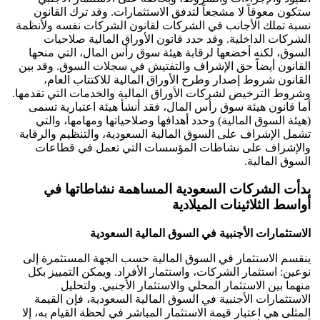
ستكون معوقاً لا مشجعاً لتدفق الاستثمارات. وقد ترك القانون
نسبة تملك الأجانب في الشركات لقانون الشركات نفسه ولأنظمة
الشركات الداخلية. وقد حدد قانون الأوراق المالية صلاحيات
السوق، لكنه أخضعها لرقابة هيئة سوق رأس المال، التي منحها
القانون أيضاً حق الإشراف والتفتيش في سجلات السوق. وقد بين
القانون شروط إصدار وطرح الأوراق المالية للاكتتاب العام،
وشروط الترخيص لشركات الأوراق المالية والخدمات التي تقدمها.
أما قانون هيئة سوق رأس المال، فقد أنشأ هيئة اعتبارية تسمى
(هيئة السوق المالية) وحدد أهدافها وصلاحياتها ومهامها، والتي
تشمل الإشراف على السوق المالية السعودية، والتنظيم والرقابة
والإشراف على نشاطات المؤسسات التي تعمل في قطاعات
السوق المالية.
بدأت الشركات السعودية المساهمة نشاطاتها في
أواسط الثلاثينات الميلادية
الاستثمارات الأجنبية في السوق المالية السعودية
ينقسم الاستثمار في السوق المالية حسب الجهة المستثمرة إلى
نوعين: استثمار الشركات، واستثمار الأفراد. ويمكن التمييز بكل
منهما بين الاستثمار المحلي والاستثمار الأجنبي. ولتحليل
الاستثمارات الأجنبية في السوق المالية السعودية، فإن القيمة
المثلى هي اعتبار قيمة الاستثمار المباشر في لحظة القيام به، إلا