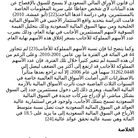
أن قانون الأوراق المالي السعودي لا يسمح للسوق بالإفصاح عن
هذه البيانات لأي شخص حفاظاً على سرية المعلومات الخاصة
بالمستثمرين. وفي دراسة أعدها الباحث[22] (أبو عمشة، 2010)
قامت الدراسة بتحديد واقع الاستثمار الأجنبي في الأسواق المالية
الخليجية ومن بينها السوق المالية السعودية وذلك بتحليل القيمة
السوقية لأسهم المستثمرين الأجانب في نهاية العام، وذلك بضرب
عدد الأسهم المملوكة للأجانب بسعر إغلاق هذه الأسهم نهاية العام.
وكما يتضح لنا فإن نسبة الأسهم المملوكة للأجانب[23] لم تتجاوز
44 في المائة في الفترة ما بين عامي 2001-2010. وعلى الرغم من
أن هذه النسبة لم تتغير كثيراً خلال تلك الفترة، فإن عدد الأسهم
المملوكة للأجانب قد ارتفع إلى أكثر من الضغف ليصل إلى
31262.0448 سهماً في عام 2006، إلا أنه تراجع بعدها متأثراً
بالاضطرابات التي أصابت الأسواق المالية العالمية خاصة في
السنوات الثلاث الماضية حيث تأثرت الأسواق المالية بالأزمة
المالية العالمية، ويعزى ذلك إلى دخول مستثمرين جدد إلى السوق
بشكل مباشر، أو لإدراج شركات جديدة في السوق المالية
السعودية تسمح بتملك الأجانب، ولوجود فرص استثمارية عالية
العوائد في السوق المالية السعودية حيث تصل نسبة متوسط
الأرباح في السوق المالية السعودية إلى ما يزيد على 18.5 في
المائة وهي نسبة عالية تحقق عوائد عالية.[24]
الخلاصة