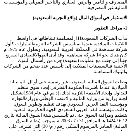
المصارف والتأمين والرهن العقاري والتأجير التمويلي والمؤسسات
المالية غير المصرفية.
الاستثمار في أسواق المال (واقع التجربة السعودية)
1- مراحل التطوير
بدأت الشركات السعودية[1] المساهمة نشاطاتها في أواسط
الثلاثينات الميلادية عندما تمتأسيس الشركة العربيةللسيارات كأول
شركة مساهمة في المملكة العربية السعودية، وبحلول عام 1975 م
كان هناك نحو 14 شركة مساهمة. وقد أدى النموالاقتصادي السريع
جنباً إلى جنب مع عمليات (سعودة) جزء من رأسمال البنوك
الأجنبية فيالسبعينات الميلادية إلى تأسيس عدد ضخم من الشركات
والبنوك المساهمة.
وظلت السوق المالية السعودية غير رسمية حتى أوائل الثمانينات
الميلادية عندما باشرت الحكومة النظرفي إيجاد سوق منظم
للتداول وإيجاد الأنظمة اللازمة لذلك، إذ تم في عام 1984تشكيل
لجنة وزارية من وزارة المالية والاقتصاد الوطني ووزارةالتجارة
ومؤسسة النقد العربي السعودي بهدف تنظيم وتطوير السوق.
وكانت مؤسسةالنقد العربي السعودي الجهة الحكومية المعنية
بتنظيم ومراقبة السوق حتى تم تأسسس هيئة السوق المالية بتاريخ
2 / 6 / 1424 هـ الموافق 31 / 7 / 2003 م بموجب (نظام السوق
المالية) الصادر بالمرسوم الملكي رقم ( م/ 30) التي تشرف على