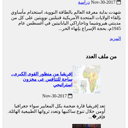
2017-Nov-30
دراسة
شهدت بداية معرفة العالم بالطاقة النووية، استخدام مأساوي
بإلقاء الولايات المتحدة الأمريكية قنبلتين نوويتين على كل من
مدينتي هيروشيما وناجازاكي اليابانيتين في أغسطس عام
1945م، بحجة الإسراع بإنهاء الحر...
المزيد
من ملف العدد
إفريقيا من منظور القوى الكبرى..
ساحة للتنافس عى مخزون
استراتيجي
2017-Nov-30
تعد إفريقيا قارة ضخمة بكل المعايير سواء جغرافيا
أومن خلال تنوع ساكنيها وتعدد ثرواتها الطبيعية الهائلة.
فإفر�...