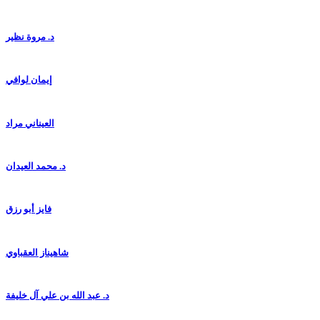
د. مروة نظير
إيمان لوافي
العيناني مراد
د. محمد العيدان
فايز أبو رزق
شاهيناز العقباوي
د. عبد الله بن علي آل خليفة