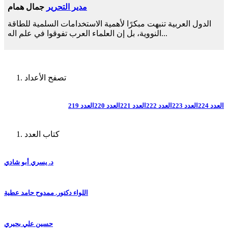
مدير التحرير
جمال همام
الدول العربية تنبهت مبكرًا لأهمية الاستخدامات السلمية للطاقة
النووية، بل إن العلماء العرب تفوقوا في علم اله...
تصفح الأعداد
العدد 224
العدد 223
العدد 222
العدد 221
العدد 220
العدد 219
كتاب العدد
د. يسري أبو شادي
اللواء دكتور. ممدوح حامد عطية
حسين علي بحيري