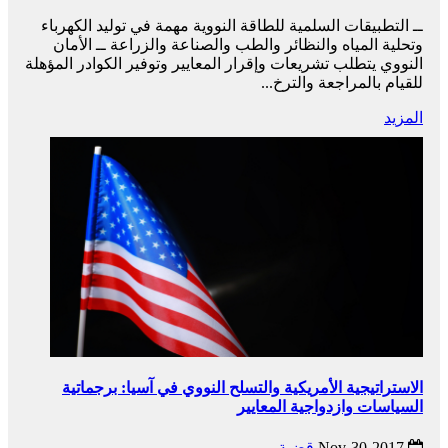
ــ التطبيقات السلمية للطاقة النووية مهمة في توليد الكهرباء
وتحلية المياه والنظائر والطب والصناعة والزراعة ــ الأمان
النووي يتطلب تشريعات وإقرار المعايير وتوفير الكوادر المؤهلة
للقيام بالمراجعة والترخ...
المزيد
الاستراتيجية الأمريكية والتسلح النووي في آسيا: برجماتية
السياسات وازدواجية المعايير
2017-Nov-30
قضية