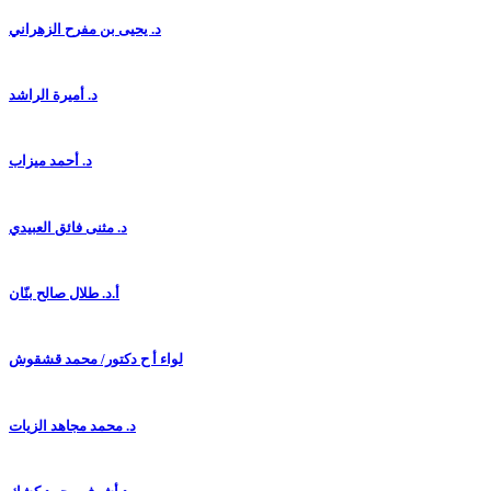
د. يحيى بن مفرح الزهراني
د. أميرة الراشد
د. أحمد ميزاب
د. مثنى فائق العبيدي
أ.د. طلال صالح بنّان
لواء أ ح دكتور/ محمد قشقوش
د. محمد مجاهد الزيات