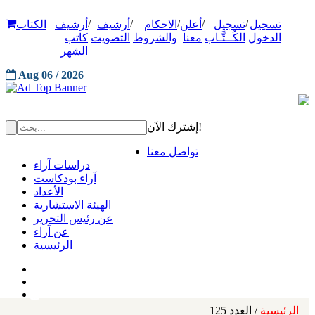
/
/
/
/
/
تسجيل
تسجيل
أعلن
الاحكام
أرشيف
أرشيف
الكتاب
الدخول
الكُــتَّـاب
معنا
والشروط
التصويت
كاتب
الشهر
Aug 06 / 2026
إشترك الآن!
تواصل معنا
دراسات آراء
آراء بودكاست
الأعداد
الهيئة الاستشارية
عن رئيس التحرير
عن آراء
الرئيسية
الرئيسية
/ العدد 125