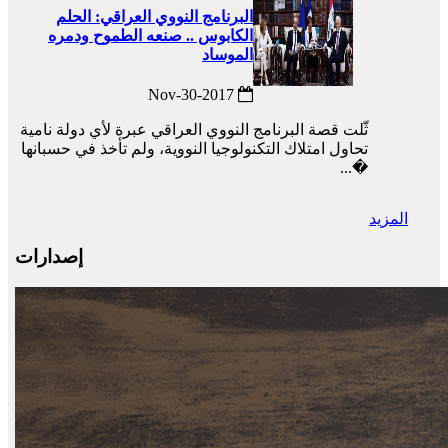
البرنامج النووي العراقي: الحلم
الكابوس .. صنعه الطموح ودمره
الموساد
2017-Nov-30
ثّلت قصة البرنامج النووي العراقي عبرة لأي دولة نامية
تحاول امتلاك التكنولوجيا النووية، ولم تأخذ في حسبانها
�...
المزيد
إصدارات