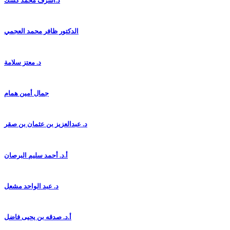
د.أشرف محمد كشك
الدكتور ظافر محمد العجمي
د. معتز سلامة
جمال أمين همام
د. عبدالعزيز بن عثمان بن صقر
أ.د. أحمد سليم البرصان
د. عبد الواحد مشعل
أ.د. صدقه بن يحيى فاضل