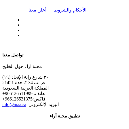
|
الأحكام والشروط
أعلن معنا
| تابعنا على
تواصل معنا
مجلة اراء حول الخليج
٣٠ شارع راية الإتحاد (١٩)
ص.ب 2134 جدة 21451
المملكة العربية السعودية
+هاتف: 966126511999
+فاكس:966126531375
:البريد الإلكتروني
info@araa.sa
تطبيق مجلة آراء