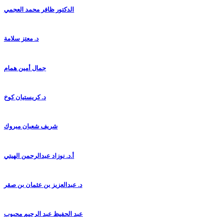
الدكتور ظافر محمد العجمي
د. معتز سلامة
جمال أمين همام
د. كريستيان كوخ
شريف شعبان مبروك
أ.د. نوزاد عبدالرحمن الهيتي
د. عبدالعزيز بن عثمان بن صقر
عبد الحفيظ عبد الرحيم محبوب