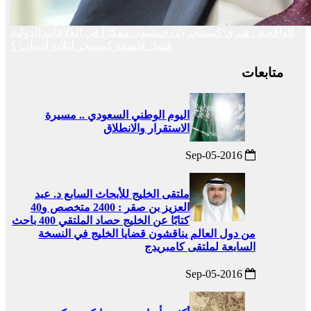
الواقعية ـ هنري كيسنجر (2) خمسون مفكرًا في العلاقات الدولية
فشل فلسفة كيسنجر لثلاثة أسباب ؟
متابعات
اليوم الوطني السعودي .. مسيرة
الاستقرار والانطلاق
2016-Sep-05
ملتقى الخليج للأبحاث السابع د. عبد
العزيز بن صقر : 2400 متخصص و40
كتابًا عن الخليج حصاد الملتقي 400 باحث
من دول العالم يناقشون قضايا الخليج في النسخة
السابعة لملتقى كامبريدج
2016-Sep-05