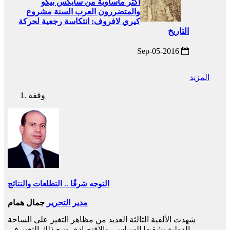
أكثر مأساوية من سايكس بيكو
والمتضررون العرب السنة مشروع
كيري لافروف: انتكاسة رجعية لحركة
التاريخ
2016-Sep-05
المزيد
وقفة
التوجه شرقًا .. التطلعات والنتائج
مدير التحرير
جمال همام
شهدت الألفية الثالثة العديد من مظاهر التغير على الساحة
الدولية بشقيها السياسي والاقتصادي وتبع ذلك التغير في...