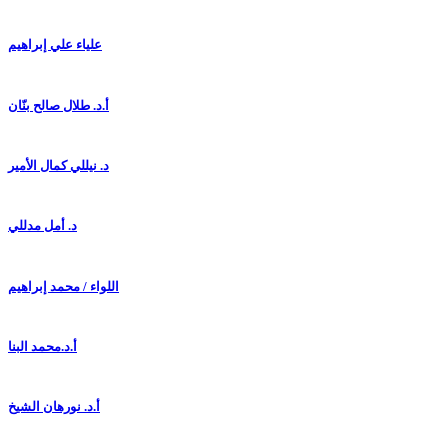
علياء علي إبراهيم
أ.د. طلال صالح بنّان
د. نيللي كمال الأمير
د. أمل مدللي
اللواء / محمد إبراهيم
أ.د.محمد البنا
أ.د. نورهان الشيخ