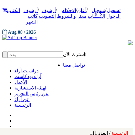
/
/
/
/
/
تسجيل
تسجيل
أعلن
الاحكام
أرشيف
أرشيف
الكتاب
الدخول
الكُــتَّـاب
معنا
والشروط
التصويت
كاتب
الشهر
Aug 08 / 2026
إشترك الآن!
تواصل معنا
دراسات آراء
آراء بودكاست
الأعداد
الهيئة الاستشارية
عن رئيس التحرير
عن آراء
الرئيسية
الرئيسية
/ العدد 111