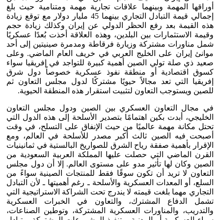
أوراقها المهمة وبينهما علاقات تجارية مهمة ومتنامية حيث بلغ
إجمالي قيمة التبادل التجاري بينهما 45 مليار دولار مع توقع زيادة
هذه القيمة بعد رفع الحظر الدولي عن إيران وكذلك زيادة حجم
وقيمة الاستثمارات بين البلدين، وهذه العلاقة أخذت بُعدًا عسكريًا
شمل مناورات مشتركة وزيارة فرقاطة ومدمرة صينيتين إلى أحد
موانئ إيران على الخليج العربي في خريف العام الماضي. وعلى
صعيد ذي صلة تولي الصين أهمية كبيرة للتواجد في إفريقيا سواء
كسوق اقتصادية أو منطقة نفوذ عسكرية خصوصاً دول شرق
إفريقيا التي تعد مجالاً حيويًا مشتركًا لدول مجلس التعاون ثم
للصين ويستوجب التعاون لتثبيت استقرار هذه المنطقة الحيوية.
في مجال التعاون العسكري بين الصين ودول مجلس التعاون
الخليجي، أبدت بكين اهتمامًا بتصدير الأسلحة إلى هذه الدول التي
تحتل مكانة مهمة عالميًا من حيث الإنفاق على التسلح، في وقت
أصبحت فيه الصين ثالث أكبر مصدر للأسلحة في العالم، ومع
الإقرار بأهمية صفقة رياح الشرق للصواريخ البالستية في ثمانينيات
القرن الماضي التي حصلت عليها المملكة العربية السعودية من
الصين وكان لها تأثير مدو على مستوى العالم. إلا أن دول مجلس
التعاون لا تريد أن تكون سوقًا فقط للمنتجات الصينية سواءً من
السلع، أو المعدات العسكرية والأسلحة ـ رغم أهميتها ـ لأن التبادل
التجاري مهما بلغت قيمته لا يندرج تحت الشراكة الاستراتيجية التي
تشمل الدفاع المشترك، والتعاون في الخبرات العسكرية
والتدريب، والمناورات العسكرية المشتركة، وتوطين الصناعات،
سواء العسكرية أو المدنية، وتنفيذ المشروعات المشتركة، وتبادل