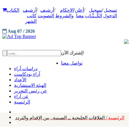
/
/
/
/
/
تسجيل
تسجيل
أعلن
الاحكام
أرشيف
أرشيف
الكتاب
الدخول
الكُــتَّـاب
معنا
والشروط
التصويت
كاتب
الشهر
Aug 07 / 2026
إشترك الآن!
تواصل معنا
دراسات آراء
آراء بودكاست
الأعداد
الهيئة الاستشارية
عن رئيس التحرير
عن آراء
الرئيسية
الرئيسية
/ العلاقات الخليجية ــ الصينية.. بين الإقدام والتردد