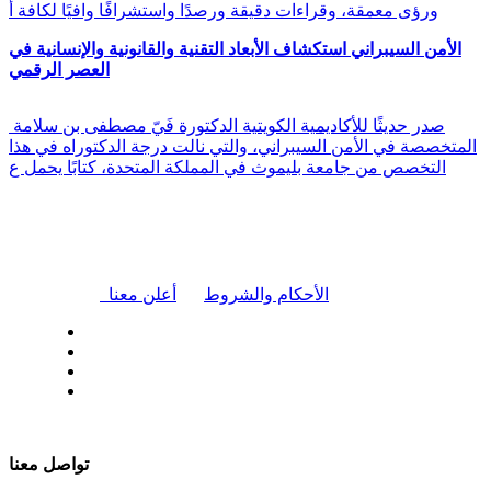
ورؤى معمقة، وقراءات دقيقة ورصدًا واستشرافًا وافيًا لكافة أ
الأمن السيبراني استكشاف الأبعاد التقنية والقانونية والإنسانية في
العصر الرقمي
صدر حديثًا للأكاديمية الكويتية الدكتورة فَيّ مصطفى بن سلامة
المتخصصة في الأمن السيبراني، والتي نالت درجة الدكتوراه في هذا
التخصص من جامعة بليموث في المملكة المتحدة، كتابًا يحمل ع
|
الأحكام والشروط
أعلن معنا
| تابعنا على
تواصل معنا