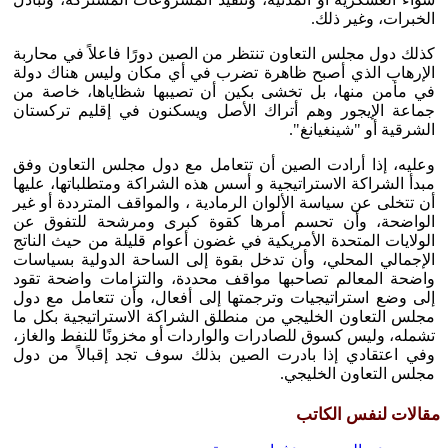
الخبرات، وغير ذلك.
كذلك دول مجلس التعاون تنتظر من الصين دورًا فاعلاً في محاربة
الإرهاب الذي أصبح ظاهرة تضرب في أي مكان وليس هناك دولة
في مأمن منها، بل تخشى بكين أن تصيبها شظاياها، خاصة من
جماعة الإيجور وهم أتراك الأصل ويسكنون في إقليم تركستان
الشرقية أو "شينغيانغ".
وعليه، إذا أرادت الصين أن تتعامل مع دول مجلس التعاون وفق
مبدأ الشراكة الاستراتيجية و أسس هذه الشراكة ومتطلباتها، عليها
أن تتخلى عن سياسة الألوان الرمادية ، والمواقف المترددة أو غير
الواضحة، وأن تحسم أمرها كقوة كبرى ومرشحة للتفوق عن
الولايات المتحدة الأمريكية في غضون أعوام قليلة من حيث الناتج
الإجمالي المحلي، وأن تدخل بقوة إلى الساحة الدولية بسياسات
واضحة المعالم تصاحبها مواقف محددة، والتزامات واضحة تقود
إلى وضع استراتيجيات وترجمتها إلى أفعال، وأن تتعامل مع دول
مجلس التعاون الخليجي من منطلق الشراكة الاستراتيجية بكل ما
تشمله، وليس كسوق للصادرات والواردات أو مخزونًا للنفط والغاز،
وفي اعتقادي إذا بادرت الصين بذلك سوف تجد إقبالاً من دول
مجلس التعاون الخليجي.
مقالات لنفس الكاتب