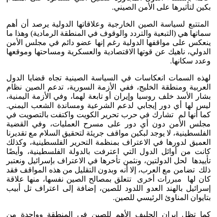
بكين لتأثيرها على الأمن الصيني.
المتتبع لسياسة الصين الخارجية وعلاقاتها الدولية يرصد أن أهم
سماتها هي (التبعية والتردد والوقوف في المنطقة الرمادية) وهذا ما
ينعكس على مواقفها الدولية رغم إنها عضو دائم في مجلس الأمن
الدولي، ناهيك عن قوتها الاقتصادية والعسكرية ومساحتها وموقعها
وعدد سكانها.
لهذه السمات انعكاسات في السياسة الصينية تجاه قضايا الدول
العربية ومنطقة الخليج، ففي الأزمة السورية، تدعم الصين نظام
بشار الأسد خلف روسيا وإيران أو تابعة لهما، وفي الأزمة اليمنية،
ليس لها أي دور إيجابي لدعم الشرعية ومساندة الشعب اليمني.
كما أنها لم تشارك في حرب تحرير الكويت واكتفت بالتصويت في
مجلس الأمن دون أي دور على مسرح العمليات، وفي القضية
الفلسطينية، لا يوجد لبكين مواقف جريئة لتحقيق السلام مع تقديرنا
العميق لدورها في الاعتراف بمنظمة التحرير الفلسطينية، وكذلك
كانت من أوائل الدول التي اعترفت بالدولة الفلسطينية، وأيضًا
تأييدها لحل الدولتين، ونثمن تأخرها في الاعتراف بإسرائيل ونعتبر
ذلك تضامن مع العرب، إلا أنه وبدون التقليل من هذه المواقف فقد
كان لها مبررات أخرى تتعلق بمصالح الصين نفسها، منها علاقة
إسرائيل بالهند العدو اللدود للصين، إضافة إلى اعتراف تل أبيب
بتايوان المناوئ الرئيسي للصين.
كما تظل إيران الحليف الأهم للصين في المنطقة وواحدة من