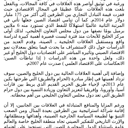
ورغبة في توثيق أواصر هذه العلاقات في كافة المجالات، وبالفعل
بلغت هذه العلاقات شأنًا عظيمًا في المجال الاقتصادي حيث
قفزت قيمة التبادل التجاري بين الطرفين إلى أكثر من 175 مليار
دولار عام 2014م. كما أن تنامي اقتصاد الصين جعلها تأتي في
المرتبة الثانية عالميًا استهلاكًا للنفط الذي تستورد منه 6 ملايين
برميل يومًا نصفها من دول مجلس التعاون الخليجي، لذلك أولى
مركز الخليج للأبحاث منذ فترة ليست قصيرة أهمية كبيرة لدراسة
واقع ومستقبل العلاقات الخليجية ـ الصينة، وقدم العديد من
الدراسات حول ذلك لاستشراف ما يحدث فيما يتعلق بمعدلات نمو
الاقتصاد الصيني وتأثيره المباشر على اقتصاديات دول الخليج أو غير
ذلك، ولعل واحدة من هذه الدراسات ( إذا تباطأت الصين:
الانعكاسات على الاقتصاد العلمي ) صدرت عام 2007م.
وإضافة إلى أهمية العلاقات الحالية بين دول الخليج والصين، سوف
تزداد أهميتها في إطار مبادرة (الحزام والطريق) التي طرحتها بكين
عام 2013م، لإحياء طريق الحرير القديم الذي يربط بين قارات
آسيا، وأوروبا، وإفريقيا لتعزيز التعاون وزيادة التنمية بين دول حزام
الطريق التي تعد دول مجلس التعاون الخليجي من أهم محطاته.
ورغم المزايا والمنافع المتبادلة في العلاقات بين الجانبين، إلا أن
إقامة شراكة استراتيجية بين الطرفين بعيدة المنال ومن الصعب
التنبؤ بها لطبيعة السياسة الخارجية الصينية، وأهدافها ومنطلقاتها،
والإرث التاريخي للتفكير الصيني تجاه منطقة الخليج خاصة والعالم
عامة باستثناء الدول المجاورة للصين التي تستحوذ على اهتمام