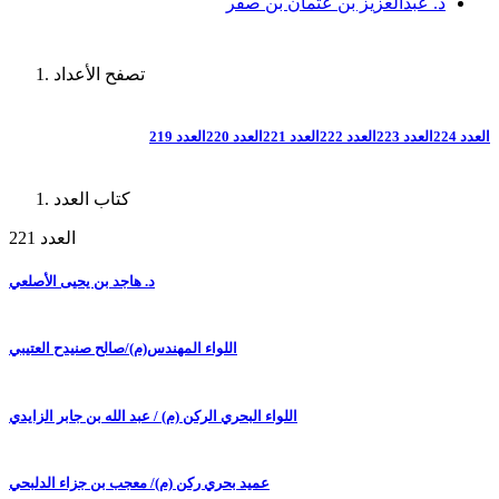
د. عبدالعزيز بن عثمان بن صقر
تصفح الأعداد
العدد 224
العدد 223
العدد 222
العدد 221
العدد 220
العدد 219
كتاب العدد
العدد 221
د. هاجد بن يحيى الأصلعي
اللواء المهندس(م)/صالح صنيدح العتيبي
اللواء البحري الركن (م) / عبد الله بن جابر الزايدي
عميد بحري ركن (م)/ معجب بن جزاء الدلبحي