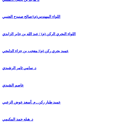
اللواء المهندس(م)/صالح صنيدح العتيبي
اللواء البحري الركن (م) / عبد الله بن جابر الزايدي
عميد بحري ركن (م)/ معجب بن جزاء الدلبحي
د. سامي ثامر الرشيدي
عاصم الشيدي
عميد طيار ركن ـ م .أسعد عوض الزعبي
د. هيله حمد المكيمي