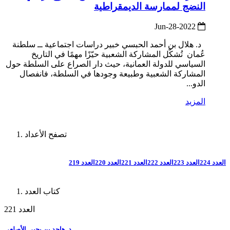
النضج لممارسة الديمقراطية
2022-Jun-28
د. هلال بن أحمد الحبسي خبير دراسات اجتماعية ــ سلطنة
عُمان تُشكّل المشاركة الشعبية حيّزًا مهمًا في التاريخ
السياسي للدولة العمانية، حيث دار الصراع على السلطة حول
المشاركة الشعبية وطبيعة وجودها في السلطة، فانفصال
الدو...
المزيد
تصفح الأعداد
العدد 224
العدد 223
العدد 222
العدد 221
العدد 220
العدد 219
كتاب العدد
العدد 221
د. هاجد بن يحيى الأصلعي