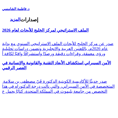
د. فاطمة الشامسي
إصدارات
المزيد
الملف الاستراتيجي لمركز الخليج للأبحاث لعام 2026
صدر عن مركز الخليج للأبحاث الملف الاستراتيجي السنوي مع بداية
عام 2026م، باللغتين العربية والانجليزية وتضمن دراسات تحليلية
ورؤى معمقة، وقراءات دقيقة ورصدًا واستشرافًا وافيًا لكافة أ
الأمن السيبراني استكشاف الأبعاد التقنية والقانونية والإنسانية في
العصر الرقمي
صدر حديثًا للأكاديمية الكويتية الدكتورة فَيّ مصطفى بن سلامة
المتخصصة في الأمن السيبراني، والتي نالت درجة الدكتوراه في هذا
التخصص من جامعة بليموث في المملكة المتحدة، كتابًا يحمل ع