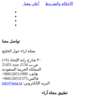
|
الأحكام والشروط
أعلن معنا
| تابعنا على
تواصل معنا
مجلة اراء حول الخليج
٣٠ شارع راية الإتحاد (١٩)
ص.ب 2134 جدة 21451
المملكة العربية السعودية
+هاتف: 966126511999
+فاكس:966126531375
:البريد الإلكتروني
info@araa.sa
تطبيق مجلة آراء