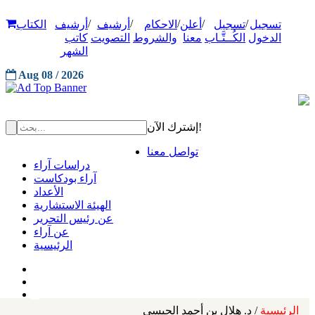
/
/
/
/
/
تسجيل
تسجيل
أعلن
الاحكام
أرشيف
أرشيف
الكتاب
الدخول
الكُــتَّـاب
معنا
والشروط
التصويت
كاتب
الشهر
Aug 08 / 2026
إشترك الآن!
تواصل معنا
دراسات آراء
آراء بودكاست
الأعداد
الهيئة الاستشارية
عن رئيس التحرير
عن آراء
الرئيسية
الرئيسية
/ د. هلال بن أحمد الحبسي