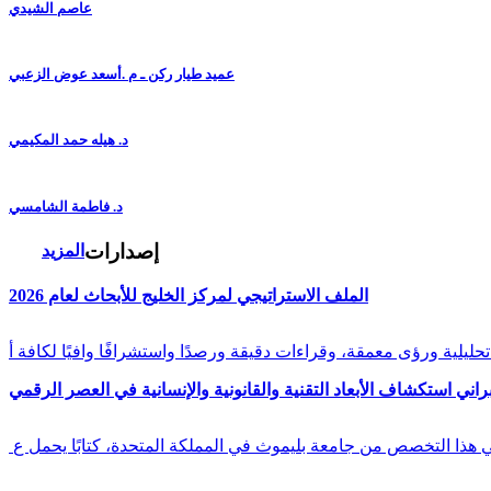
عاصم الشيدي
عميد طيار ركن ـ م .أسعد عوض الزعبي
د. هيله حمد المكيمي
د. فاطمة الشامسي
إصدارات
المزيد
الملف الاستراتيجي لمركز الخليج للأبحاث لعام 2026
راني استكشاف الأبعاد التقنية والقانونية والإنسانية في العصر الرقمي
في هذا التخصص من جامعة بليموث في المملكة المتحدة، كتابًا يحمل ع