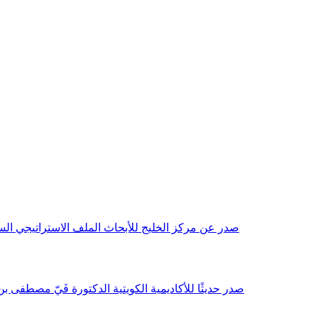
صدر عن مركز الخليج للأبحاث الملف الاستراتيجي السنوي مع بداية عام 2026م، باللغتين العربية والانجليزية وتضمن دراسات تحليلية ورؤى معمقة، 
صدر حديثًا للأكاديمية الكويتية الدكتورة فَيّ مصطفى