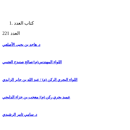
كتاب العدد
العدد 221
د. هاجد بن يحيى الأصلعي
اللواء المهندس(م)/صالح صنيدح العتيبي
اللواء البحري الركن (م) / عبد الله بن جابر الزايدي
عميد بحري ركن (م)/ معجب بن جزاء الدلبحي
د. سامي ثامر الرشيدي