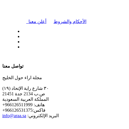
|
الأحكام والشروط
أعلن معنا
| تابعنا على
تواصل معنا
مجلة اراء حول الخليج
٣٠ شارع راية الإتحاد (١٩)
ص.ب 2134 جدة 21451
المملكة العربية السعودية
+هاتف: 966126511999
+فاكس:966126531375
:البريد الإلكتروني
info@araa.sa