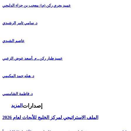
عميد بحري ركن (م)/ معجب بن جزاء الدلبحي
د. سامي ثامر الرشيدي
عاصم الشيدي
عميد طيار ركن ـ م .أسعد عوض الزعبي
د. هيله حمد المكيمي
د. فاطمة الشامسي
إصدارات
المزيد
الملف الاستراتيجي لمركز الخليج للأبحاث لعام 2026