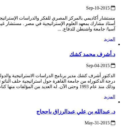
2015-Sep-10
مستشار أكاديمي بالمركز المصري للفكر والدراسات الإستراتيج
أستاذ مشارك بمعهد العلوم الإستراتيجية في مصر . مستشار غ
آسيا/ جامعة واشنطن للدفاع. ...
المزيد
د.أشرف محمد كشك
2015-Sep-04
درجة الدكتوراه من جامعة القاهرة حول استراتيجية حلف الناتو تج
وذلك منذ عام 1993 وحتى الآن. له العديد من المؤلفات منها كتاب تطور الأمن الإقليمي الخليجي:دراسة في تأثير استراتيجية حلف النات...
المزيد
د. عبدالله بن علي عبدالرزاق باحجاج
2015-May-31