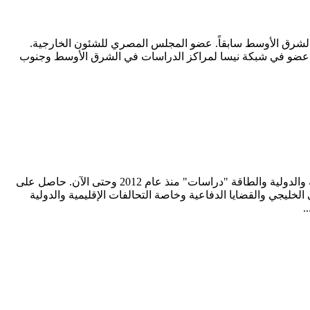
الشرق الأوسط سابقاً. عضو المجلس المصري للشئون الخارجية.
ي. عضو في شبكة نيسا لمراكز الدراسات في الشرق الأوسط وجنوب
الدكتور أشرف كشك مدير برنامج الدراسات الاستراتيجية والدولية ومدير تحرير دورية" دراسات" بمركز البحرين للدراسات الاستراتيجية والدولية والطاقة "دراسات" منذ عام 2012 وحتى الآن. حاصل على
الخليجي والقضايا الدفاعية وخاصة التحالفات الإقليمية والدولية