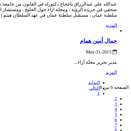
عبدالله علي عبدالرزاق باحجاج دكتوراه في القانون من جامعة مح
صحفي في جريدة الرؤية ، ومجلة اراء حول الخليج ، ومستشار ا
سلطنة عمان ، مستقبل سلطنة عمان في عهد السلطان هيثم (على 
المزيد
جمال أمين همام
2015-May-31
مدير تحرير مجلة آراء...
المزيد
البداية
الصفحة 6 من 8
التالي
1
2
3
4
5
6
7
8