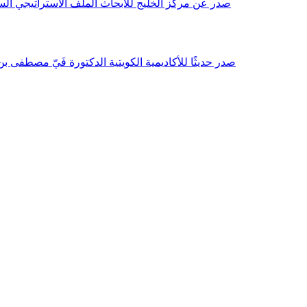
صدر عن مركز الخليج للأبحاث الملف الاستراتيجي السنوي مع بداية عام 2026م، باللغتين العربية والانجليزية وتضمن دراسات تحليلية ورؤى معمقة، 
صدر حديثًا للأكاديمية الكويتية الدكتورة فَيّ مصطفى