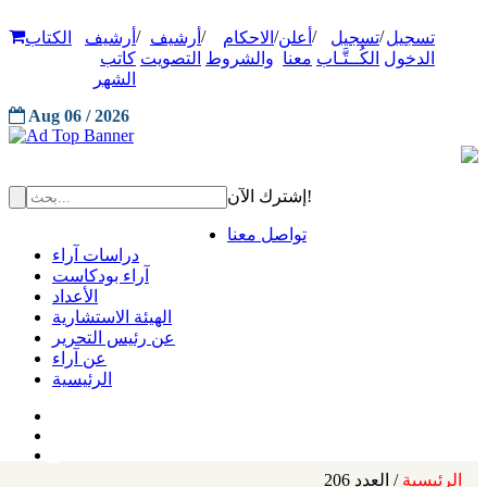
/
/
/
/
/
تسجيل
تسجيل
أعلن
الاحكام
أرشيف
أرشيف
الكتاب
الدخول
الكُــتَّـاب
معنا
والشروط
التصويت
كاتب
الشهر
Aug 06 / 2026
إشترك الآن!
تواصل معنا
دراسات آراء
آراء بودكاست
الأعداد
الهيئة الاستشارية
عن رئيس التحرير
عن آراء
الرئيسية
الرئيسية
/ العدد 206