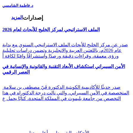
د. فاطمة الشامسي
إصدارات
المزيد
الملف الاستراتيجي لمركز الخليج للأبحاث لعام 2026
صدر عن مركز الخليج للأبحاث الملف الاستراتيجي السنوي مع بداية
عام 2026م، باللغتين العربية والانجليزية وتضمن دراسات تحليلية
ورؤى معمقة، وقراءات دقيقة ورصدًا واستشرافًا وافيًا لكافة أ
الأمن السيبراني استكشاف الأبعاد التقنية والقانونية والإنسانية في
العصر الرقمي
صدر حديثًا للأكاديمية الكويتية الدكتورة فَيّ مصطفى بن سلامة
المتخصصة في الأمن السيبراني، والتي نالت درجة الدكتوراه في هذا
التخصص من جامعة بليموث في المملكة المتحدة، كتابًا يحمل ع
|
الأحكام والشروط
أعلن معنا