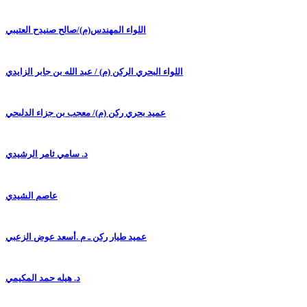
اللواء المهندس(م)/صالح صنيدح العتيبي
اللواء البحري الركن (م) / عبد الله بن جابر الزايدي
عميد بحري ركن (م)/ معجب بن جزاء الدلبحي
د. سامي ثامر الرشيدي
عاصم الشيدي
عميد طيار ركن ـ م .أسعد عوض الزعبي
د. هيله حمد المكيمي