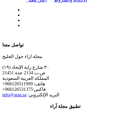
| تابعنا على
تواصل معنا
مجلة اراء حول الخليج
٣٠ شارع راية الإتحاد (١٩)
ص.ب 2134 جدة 21451
المملكة العربية السعودية
+هاتف: 966126511999
+فاكس:966126531375
:البريد الإلكتروني
info@araa.sa
تطبيق مجلة آراء