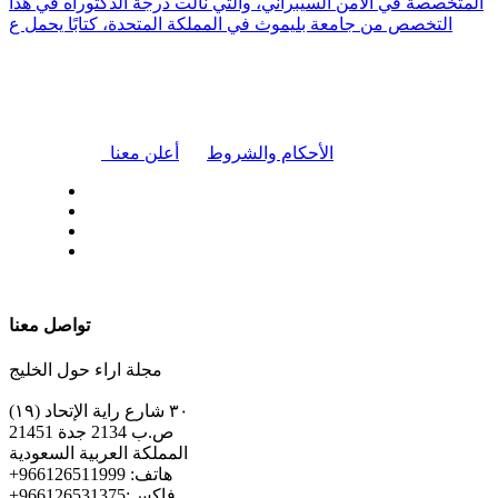
المتخصصة في الأمن السيبراني، والتي نالت درجة الدكتوراه في هذا
التخصص من جامعة بليموث في المملكة المتحدة، كتابًا يحمل ع
|
الأحكام والشروط
أعلن معنا
| تابعنا على
تواصل معنا
مجلة اراء حول الخليج
٣٠ شارع راية الإتحاد (١٩)
ص.ب 2134 جدة 21451
المملكة العربية السعودية
+هاتف: 966126511999
+فاكس:966126531375