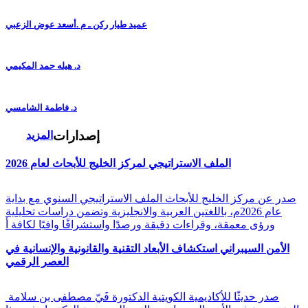
عميد طيار ركن ـ م .أسعد عوض الزعبي
د. هيله حمد المكيمي
د. فاطمة الشامسي
إصدارات
المزيد
الملف الاستراتيجي لمركز الخليج للأبحاث لعام 2026
صدر عن مركز الخليج للأبحاث الملف الاستراتيجي السنوي مع بداية
عام 2026م، باللغتين العربية والانجليزية وتضمن دراسات تحليلية
ورؤى معمقة، وقراءات دقيقة ورصدًا واستشرافًا وافيًا لكافة أ
الأمن السيبراني استكشاف الأبعاد التقنية والقانونية والإنسانية في
العصر الرقمي
صدر حديثًا للأكاديمية الكويتية الدكتورة فَيّ مصطفى بن سلامة