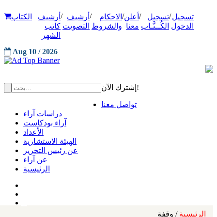
/
/
/
/
/
تسجيل
تسجيل
أعلن
الاحكام
أرشيف
أرشيف
الكتاب
الدخول
الكُــتَّـاب
معنا
والشروط
التصويت
كاتب
الشهر
Aug 10 / 2026
إشترك الآن!
تواصل معنا
دراسات آراء
آراء بودكاست
الأعداد
الهيئة الاستشارية
عن رئيس التحرير
عن آراء
الرئيسية
الرئيسية
/ وقفة