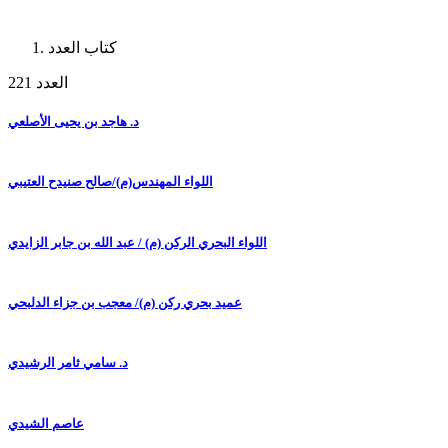
كتاب العدد
العدد 221
د. هاجد بن يحيى الأصلعي
اللواء المهندس(م)/صالح صنيدح العتيبي
اللواء البحري الركن (م) / عبد الله بن جابر الزايدي
عميد بحري ركن (م)/ معجب بن جزاء الدلبحي
د. سامي ثامر الرشيدي
عاصم الشيدي