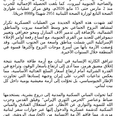
والضاحية الجنوبية لبيروت، كما بلغت الحصيلة الإجمالية للحرب
منذ 2 مارس حتى 15 مايو 2026م، وفق مركز عمليات طوارئ
الصحة التابع لوزارة الصحة اللبنانية 2951 شهيدًا و8988 جريحًا.
لقد شهدت هذه الجولة الجديدة من العمليات العسكرية تكرار
لمشاهد النزوح الجماعي نحو وسط العاصمة بيروت والمناطق
الشمالية، بالإضافة إلى تدمير آلاف المنازل ومحو جغرافي وتغيير
ديموغرافي للعديد من القرى الجنوبية، مع اتساع رقعة أوامر الإخلاء
الإسرائيلية التي شملت مناطق واسعة من الجنوب اللبناني. وقد
وُصفت الأزمة بأنها من أسرع موجات النزوح وأكثرها قسوة في
المنطقة خلال السنوات الأخيرة.
تترافق الكارثة الإنسانية في لبنان مع أزمة طاقة عالمية نتيجة
إغلاق مضيق هرمز، مما أدى إلى ارتفاع بأسعار الوقود، وتراجع في
القدرة الشرائية أمام ارتفاع أسعار السلع الغذائية الأساسية، مما
يعكس تداعيات الحرب على إيران وجبهة إسنادها التي تجاوزت
الإطار الجيوسياسي، بل تحوّلت إلى أزمة معيشية يومية داخل كل
بيت لبناني.
كما تحولت المباني السكنية والمدنية إلى دروع بشرية، يستخدمها
ضباط وعناصر "الحرس الثوري الإيراني" وفيلق القدس وحزب
الله للتمويه والتواري عن الأنظار، عبر استغلال الفنادق والمباني
السكنية كدشمة عسكرية والدخول إليها عبر جوازات سفر لبنانية
مزورة، مما فاقم الأزمة الإنسانية من (الحازمية، الروشة، عين