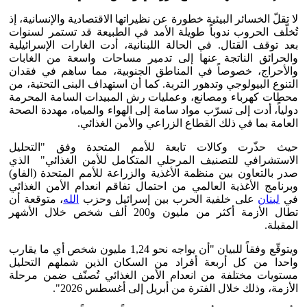
لا تقلّ الخسائر البيئية خطورة عن نظيراتها الاقتصادية والإنسانية، إذ
تُخلّف الحروب ندوباً طويلة الأمد في الطبيعة قد تستمر لسنوات
بعد توقف القتال. في الحالة اللبنانية، أدت الغارات الإسرائيلية
والحرائق الناتجة عنها إلى تدمير مساحات واسعة من الغابات
والأحراج، خصوصاً في المناطق الجنوبية، مما ساهم في فقدان
التنوع البيولوجي وتدهور التربة. كما أن استهداف البنى التحتية، من
محطات كهرباء ومصانع، وعمليات رش المبيدات السامة المحرمة
دولياً، أدت إلى تسرّب مواد سامة إلى الهواء والمياه، مهددة الصحة
العامة بما في ذلك القطاع الزراعي والأمن الغذائي.
حيث حذّرت وكالات تابعة للأمم المتحدة وفق "التحليل
الاستشرافي للتصنيف المرحلي المتكامل للأمن الغذائي" الذي
صدر بالتعاون بين منظمة الأغذية والزراعة للأمم المتحدة (الفاو)
وبرنامج الأغذية العالمي من احتمال تفاقم انعدام الأمن الغذائي
في
لبنان
على خلفية الحرب بين إسرائيل وحزب
الله
، متوقعة أن
تطال الأزمة أكثر من مليون و200 ألف شخص خلال الأشهر
المقبلة.
ويتوقّع وفقاً للبيان "أن يواجه نحو 1,24 مليون شخص أي ما يقارب
واحدا من كل أربعة أفراد من السكان الذين شملهم التحليل
مستويات مختلفة من انعدام الأمن الغذائي تُصنّف ضمن مرحلة
الأزمة، وذلك خلال الفترة من أبريل إلى أغسطس 2026".