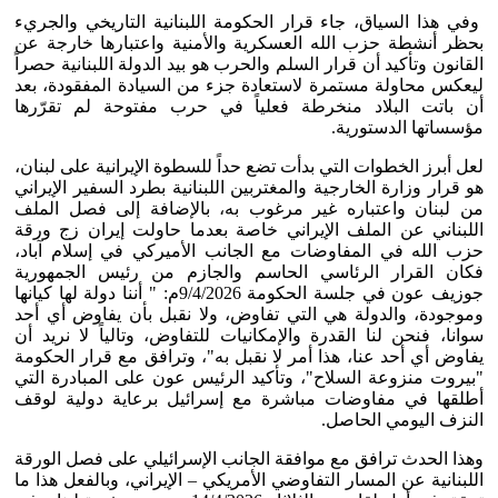
وفي هذا السياق، جاء قرار الحكومة اللبنانية التاريخي والجريء
بحظر أنشطة حزب الله العسكرية والأمنية واعتبارها خارجة عن
القانون وتأكيد أن قرار السلم والحرب هو بيد الدولة اللبنانية حصراً
ليعكس محاولة مستمرة لاستعادة جزء من السيادة المفقودة، بعد
أن باتت البلاد منخرطة فعلياً في حرب مفتوحة لم تقرّرها
مؤسساتها الدستورية.
لعل أبرز الخطوات التي بدأت تضع حداً للسطوة الإيرانية على لبنان،
هو قرار وزارة الخارجية والمغتربين اللبنانية بطرد السفير الإيراني
من لبنان واعتباره غير مرغوب به، بالإضافة إلى فصل الملف
اللبناني عن الملف الإيراني خاصة بعدما حاولت إيران زج ورقة
حزب الله في المفاوضات مع الجانب الأميركي في إسلام آباد،
فكان القرار الرئاسي الحاسم والجازم من رئيس الجمهورية
جوزيف عون في جلسة الحكومة 9/4/2026م: " أننا دولة لها كيانها
وموجودة، والدولة هي التي تفاوض، ولا نقبل بأن يفاوض أي أحد
سوانا، فنحن لنا القدرة والإمكانيات للتفاوض، وتالياً لا نريد أن
يفاوض أي أحد عنا، هذا أمر لا نقبل به"، وترافق مع قرار الحكومة
"بيروت منزوعة السلاح"، وتأكيد الرئيس عون على المبادرة التي
أطلقها في مفاوضات مباشرة مع إسرائيل برعاية دولية لوقف
النزف اليومي الحاصل.
وهذا الحدث ترافق مع موافقة الجانب الإسرائيلي على فصل الورقة
اللبنانية عن المسار التفاوضي الأمريكي – الإيراني، وبالفعل هذا ما