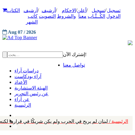
/
/
/
/
/
تسجيل
تسجيل
أعلن
الاحكام
أرشيف
أرشيف
الكتاب
الدخول
الكُــتَّـاب
معنا
والشروط
التصويت
كاتب
الشهر
Aug 07 / 2026
إشترك الآن!
تواصل معنا
دراسات آراء
آراء بودكاست
الأعداد
الهيئة الاستشارية
عن رئيس التحرير
عن آراء
الرئيسية
الرئيسية
/ لبنان لم يربح في الحرب ولم يكن شريكًا في قرارها لكنه 