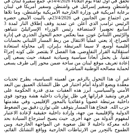
تحقق في أول لقاء يوم الثلاثاء 14/4/2026م، جمع سفيرة لبنان في
واشنطن وسفير إسرائيل في واشنطن وسفير أمريكا في لبنان
برعاية أمريكية في وزارة الخارجية الأمريكية بواشنطن، وما تلاها
من اجتماع بين الجانبين في 23/4/2026م، بالبيت الأبيض حضره
الرئيس ترامب الذي أعلن عن تمديد وقف إطلاق النار لمدة 3
أسابيع تحضيراً لاستضافة رئيس الوزراء الإسرائيليّ نتنياهو،
والرّئيس اللُّبنانيّ عون، مما يعكس حجم التحول الجذري في إدارة
الصراع، إذ يعني عملياً الانتقال من ربط المسار اللبناني بحسابات
إقليمية أوسع، لا سيما المرتبطة بـإيران، إلى محاولة استعادة
استقلالية القرار التفاوضي. هذا الفصل لا يقتصر على كونه إجراءً
تقنياً، بل يحمل أبعاداً سياسية وسيادية عميقة، حيث يسعى إلى
إعادة تعريف موقع لبنان من ساحة ضمن محور إلى طرف يسعى
لحماية مصالحه الوطنية المباشرة.
غير أن هذا التحول بالرغم من أهميته السياسية، يطرح تحديات
معقّدة ويضع الدولة أمام اختبار في ظل التشابك العميق بين البعد
الأمني والسياسي، أبرز هذه العقبات مدى قدرة الحكومة على
فرض وتنفيذ قراراتها في ظل توازنات داخلية هشة ووجود قوى
داخلية مرتبطة عضوياً وعقائدياً بالمحور الإقليمي، وفي مقدمتها
حزب الله. فنجاح هذا المسار يتوقف على توازن دقيق بين الضغوط
الدولية والإقليمية من جهة، وإرادة داخلية حقيقية لإعادة الاعتبار
لمفهوم الدولة من جهة أخرى. حيث يصبح استرجاع السيادة بحد
ذاته معركة داخلية لا تقل صعوبة عن المواجهة الخارجية. وبين
الطموح بالتحرر من الارتباطات الخارجية وواقع التشابك القائم،