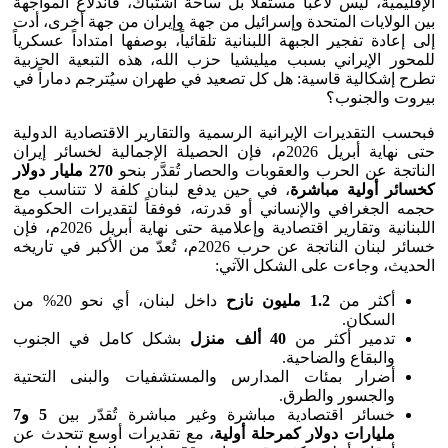
الإقليمية، ليس لاعباً مستقلاً بل ساحة اشتباك، فاندلاع المواجهة
بين الولايات المتحدة وإسرائيل من جهة وإيران من جهة أخرى، أدت
إلى إعادة تفجير الجبهة اللبنانية تلقائياً، بوصفها امتداداً عسكرياً
للمحور الإيراني بسبب ميليشيا حزب الله، هذه التبعية الحزبية
تطرح إشكالية قاسية: هل كل تصعيد في طهران سيُترجم دماراً في
بيروت والجنوب؟
فبحسب التقديرات الإيرانية الرسمية والتقارير الاقتصادية الدولية
حتى نهاية أبريل 2026م، فإن الحصيلة الإجمالية لخسائر إيران
الناتجة عن الحرب والعقوبات والحصار تُقدَّر بنحو
270
مليار دولار
كخسائر أولية مباشرة
، في حين يدفع لبنان كلفة لا تتناسب مع
حجمه الجغرافي والإنساني أو قدرته، فوفقاً لتقديرات الحكومية
اللبنانية وتقارير اقتصادية وإعلامية حتى نهاية أبريل 2026م، فإن
خسائر لبنان الناتجة عن حرب 2026م، تُعدّ من الأكبر في تاريخه
الحديث، وجاءت على الشكل الآتي:
أكثر من
1.2
مليون نازح
داخل لبنان، أي نحو 20% من
السكان.
تدمير أكثر من
40
ألف منزل
بشكل كامل في الجنوب
والبقاع والضاحية.
أضرار بمئات المدارس والمستشفيات والبنى التحتية
والجسور والطرق.
خسائر اقتصادية مباشرة وغير مباشرة تُقدّر بين
5
و7
مليارات دولار كمرحلة أولية
، مع تقديرات أوسع تتحدث عن