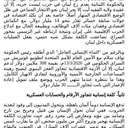
والحكومة اللبنانية بعدم زج لبنان في حرب ليست حربه، إلا أن
عقيدة ولاية الفقيه أبت إلا بجر لبنان نحو الانتحار الجماعي في ظل
الوضع الاقتصادي المنهار أصلاً، خاصة بعد أن تكبّد اقتصاده في
جولات سابقة خسائر تقدّر بنحو 14 مليار دولار، مع انكماش
اقتصادي وفقدان مئات آلاف الوظائف، وبطبيعة الحال مع اندلاع
الحرب الإقليمية على إيران ونتيجة ارتباطه غير الرسمي بمحور
الصراع، تضاعفت الكلفة بشكل شبه حتمي، بفعل العمليات
العسكرية داخل لبنان.
وبالرغم من "النداء الإنساني العاجل" الذي أطلقه رئيس الحكومة
نواف سلام مع الأمين العام للأمم المتحدة انطونيو غوتيريش من
السراي الحكومي في 13/3/2026م، بقيمة 308 ملايين دولار لدعم
لبنان، إلا أن الأزمة الاقتصادية تتجاوز العجز البنيوي لتصبح رهينة
المساعدات الخارجية الأممية والأوروبية لتفادي الانهيار الكامل،
وهذا ما ننتظره عندما تنتهي الحرب ويوضع ملف تمويل إعادة
الإعمار التي باتت تتجاوز الـــــــ 30 مليار دولار.
ثانياً- كلفة إنسانية تتجاوز الأرقام والحسابات العسكرية
تدفع الإنسانية دوماً أثمان باهظة، ويتحول المدنيون إلى وقود لتغذية
الحروب، ففي لبنان تحول الإنسان بين قتيل وجريح بين نازح
وصامد بين مؤيد ومعارض إلى مجرد رقم. حيث تجاوزت الكلفة
الإنسانية تهجير ونزوح أكثر من مليون شخص، أي ما يقارب خُمس
السكان، مع تدمير عشرات آلاف المنازل في الجنوب والبقاع