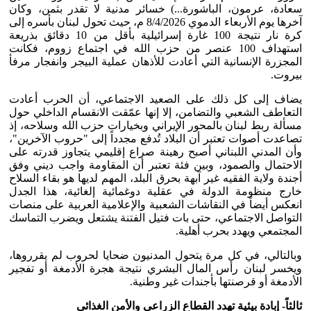
سعادة، عرمون، الباشورة...) خسائر مدنية لا تقدر بثمن، وكان
آخرها يوم الأربعاء الدموي 8/4/2026 م، حيث تحول لبنان بأسره إلى
كرة نار نتيجة 100 غارة إسرائيلية بأقل من 10 دقائق بذريعة
استهداف 100 عنصر من حزب الله في اجتماع زووم، فكانت
المجزرة الإنسانية التي أعادت للأذهان عملية البيجر وانفجار مرفأ
بيروت.
يضاف إلى كل ذلك على الصعيد الاجتماعي، أن الحرب أعادت
التعاطف الشعبي والتضامن، إلا إنها عمّقت الانقسام الداخلي حول
مسألة ربط لبنان بالمحور الإيراني وبخيارات حزب الله وسلاحه، إذ
تصاعدت أصوات تعتبر أن البلاد تُدفع مجدداً إلى "حروب الآخرين"،
وأن المدني اللبناني أصبح رهينة صراع إقليمي يتجاوز قدرته على
الاحتمال والصمود، وبين فئة تعتبر أن المقاومة واجب ديني وفق
أجندة ولاية الفقيه غير آبهة بحرق البلد، المهم لديها هو بقاء السلاح
خارج منظومة الدولة في عقلية دوغمائية إلغائية، هذا الجدل
انعكس أيضاً في النقاشات الشعبية والإعلامية العربية على منصات
التواصل الاجتماعي، حتى بات فتيل الفتنة يشتعل ويضرب التماسك
المجتمعي ويهدد بحرب أهلية.
وبالتالي، في كل مرة يتحول المدنيون ضحايا لحروب لم يقرروها،
ويخسر لبنان رأس المال البشري نتيجة هجرة الأدمغة أو تفجير
الأدمغة أو قرصنتها بأجندات غير وطنية.
ثالثاً- إبادة بيئية تهدد القطاع الزراعي والأمن الغذائي