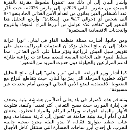
وأشار البيان إلى أن ذلك يعد "تدهوراً ملحوظاً مقارنة بالفترة
الممتدة من تشرين الثاني 2025م، إلى مارس 2026م، حيث قُدّر
عدد الأشخاص الذين يعانون من انعدام الأمن الغذائي الحاد بنحو 874
ألف شخص أي (حوالي 17% من السكان)”. وأرجع التحليل هذا
التدهور إلى "تفاقم عدّة عوامل من أبرزها النزاع المتجدّد والنزوح
والتحديات الاقتصادية المستمرة".
ومن جانبها، أشارت ممثلة منظمة الفاو في لبنان، "نورا عرابة
حداد" إلى أن نتائج التحليل تؤكد أن الصدمات المتراكمة تعمل على
تقويض سبل العيش الزراعية وتؤثر سلباً على الأمن الغذائي، "مما
يسلط الضوء على الحاجة الماسة لتقديم مساعدات زراعية طارئة
لدعم المزارعين والحيلولة دون حدوث المزيد من التدهور".
كما أشار وزير الزراعة اللبناني "نزار هاني" إلى أن نتائج التحليل
"تؤكد خطورة المرحلة التي يمرّ بها لبنان، حيث يتقاطع النزاع مع
الضغوط الاقتصادية ليضع الأمن الغذائي الوطني أمام تحديات غير
مسبوقة".
وتتفاقم هذه الأضرار في بلد يعاني أصلاً من هشاشة بيئية وضعف
في إدارة الموارد، حيث يصبح التعافي أكثر تعقيداً وكلفة. فتلويث
الأنهار والمياه الجوفية، وتراكم الركام والمواد الخطرة، يضعان
لبنان أمام أزمة بيئية صامتة قد تتحول إلى كارثة مستدامة. ومع
غياب خطط طوارئ فعّالة، لا تبدو البيئة مجرد ضحية جانبية
للحرب، بل إحدى أبرز ساحات الخسارة التي ستثقل كاهل الأجيال