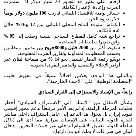
أرقام أعلى بكثير قد تتجاوز 20 مليار دولار إذا استمرت
الحرب وإعادة الإعمار الكاملة.
خسائر يومية للاقتصاد اللبناني قاربت
100
مليون دولار يومياً
خلال ذروة الحرب.
انكماش متوقع للناتج المحلي اللبناني بين
12
و16
%
خلال
عام 2026م.
تراجع شبه كامل للقطاع السياحي بنسبة وصلت إلى
95
%
وفق تقديرات النقابات السياحية.
سقوط أكثر من
2000
قتيل و8000جريح
بين مدنيين ومقاتلين
بحسب المعطيات المتداولة وتقارير الحرب المفتوحة.
توسّع رقعة الدمار لتشمل نحو
14
% من مساحة لبنان
عبر
أوامر الإخلاء والقصف والتدمير للقرى الجنوبية.
وبالتالي هذا الواقع، يعكس اختلالاً عميقاً في مفهوم تغليب
"المصلحة الوطنية" على "الأجندة الخارجية".
رابعاً- من الإسناد والاستنزاف إلى القرار السيادي
يشكّل الانتقال من "الإسناد" إلى "الاستنزاف السيادي" أخطر
تجليات المرحلة الراهنة، إذ لم يعد الأمر مرتبطاً بدعم محور إقليمي
تقوده إيران، بل بتحوّل هذا الدعم إلى عامل استنزاف داخلي مباشر
لقدرة الدولة اللبنانية على الإمساك بقرارها مما أدى الى (تآكل
سلطة الدولة، تعميق الانقسام الداخلي عبر حملات التخوين، إدخال
لبنان في صراعات لا يملك أدوات إدارتها).