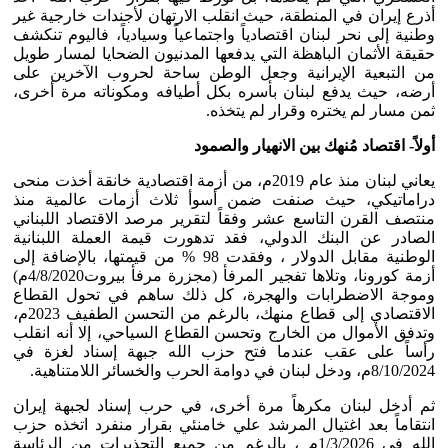
أذرع إيران في المنطقة، حيث انقلب الارتهان لأجندات خارجية غير
وطنية إلى نحر لبنان اقتصادياً واجتماعياً وسيادياً، فاليوم تنكشف
حقيقة الأثمان الباهظة التي يدفعها المدنيون الضحايا لمسار طويل
من التبعية الإيرانية وجعل الوطن ساحة لحروب الآخرين على
أرضه، حيث يدفع لبنان بأسره بكل أطيافه ومكوناته مرة أخرى،
ثمن مسار لم يختره وقرار لم يتخذه.
أولاً- اقتصاد مُنهك بين الانهيار والصمود
يعاني لبنان منذ عام 2019م، من أزمة اقتصادية خانقة أخذت منحى
دراماتيكي، حيث صنفت ضمن أسوأ ثلاث أزمات عالمية منذ
منتصف القرن التاسع عشر وفقاً لتقرير مرصد الاقتصاد اللبناني
الصادر عن البنك الدولي، فقد تدهورت قيمة العملة اللبنانية
الوطنية مقابل الدولار ، وفقدت 98 % من قيمتها، بالإضافة إلى
أزمة كورونا، وتلاها تفجير المرفأ (مجزرة مرفأ بيروت4/8/2020م)
وموجة الاضطرابات والهجرة، كل ذلك ساهم في تحول القطاع
الاقتصادي إلى قطاع منهك، بالرغم من التحسن الطفيف 2023م،
وتدفق الأموال من الخارج وتحسن القطاع السياحي، إلا أنه انقلب
رأساً على عقب عندما فتح حزب الله جبهة إسناد لغزة في
8/10/2024م، ودخل لبنان في دوامة الحرب والخسائر اللامتناهية.
ثم أدخل لبنان مكرهاً مرة أخرى، في حرب إسناد لجبهة إيران
انتقاماً بعد اغتيال المرشد علي خامنئي بقرار منفرد اتخذه حزب
الله في 1/3/2026م ، بالرغم من جميع التحذيرات من الرئاسة