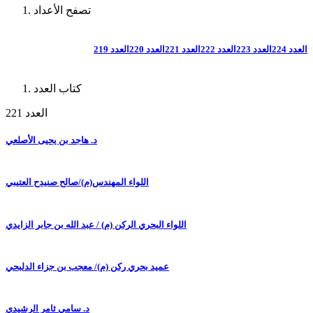
تصفح الأعداد
العدد 224
العدد 223
العدد 222
العدد 221
العدد 220
العدد 219
كتاب العدد
العدد 221
د. هاجد بن يحيى الأصلعي
اللواء المهندس(م)/صالح صنيدح العتيبي
اللواء البحري الركن (م) / عبد الله بن جابر الزايدي
عميد بحري ركن (م)/ معجب بن جزاء الدلبحي
د. سامي ثامر الرشيدي