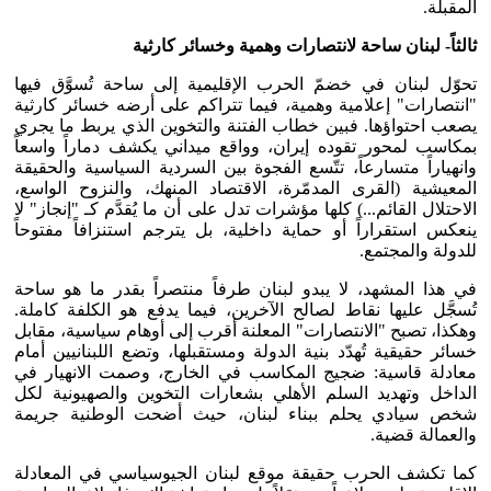
المقبلة.
ثالثاً- لبنان ساحة لانتصارات وهمية وخسائر كارثية
تحوّل لبنان في خضمّ الحرب الإقليمية إلى ساحة تُسوَّق فيها
"انتصارات" إعلامية وهمية، فيما تتراكم على أرضه خسائر كارثية
يصعب احتواؤها. فبين خطاب الفتنة والتخوين الذي يربط ما يجري
بمكاسب لمحور تقوده إيران، وواقع ميداني يكشف دماراً واسعاً
وانهياراً متسارعاً، تتّسع الفجوة بين السردية السياسية والحقيقة
المعيشية (القرى المدمّرة، الاقتصاد المنهك، والنزوح الواسع،
الاحتلال القائم...) كلها مؤشرات تدل على أن ما يُقدَّم كـ "إنجاز" لا
ينعكس استقراراً أو حماية داخلية، بل يترجم استنزافاً مفتوحاً
للدولة والمجتمع.
في هذا المشهد، لا يبدو لبنان طرفاً منتصراً بقدر ما هو ساحة
تُسجَّل عليها نقاط لصالح الآخرين، فيما يدفع هو الكلفة كاملة.
وهكذا، تصبح "الانتصارات" المعلنة أقرب إلى أوهام سياسية، مقابل
خسائر حقيقية تُهدّد بنية الدولة ومستقبلها، وتضع اللبنانيين أمام
معادلة قاسية: ضجيج المكاسب في الخارج، وصمت الانهيار في
الداخل وتهديد السلم الأهلي بشعارات التخوين والصهيونية لكل
شخص سيادي يحلم ببناء لبنان، حيث أضحت الوطنية جريمة
والعمالة قضية.
كما تكشف الحرب حقيقة موقع لبنان الجيوسياسي في المعادلة