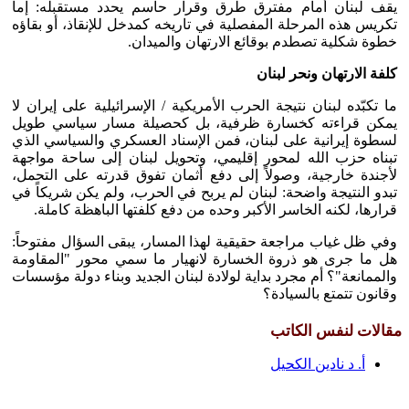
يقف لبنان أمام مفترق طرق وقرار حاسم يحدد مستقبله: إما
تكريس هذه المرحلة المفصلية في تاريخه كمدخل للإنقاذ، أو بقاؤه
خطوة شكلية تصطدم بوقائع الارتهان والميدان.
كلفة الارتهان ونحر لبنان
ما تكبّده لبنان نتيجة الحرب الأمريكية / الإسرائيلية على إيران لا
يمكن قراءته كخسارة ظرفية، بل كحصيلة مسار سياسي طويل
لسطوة إيرانية على لبنان، فمن الإسناد العسكري والسياسي الذي
تبناه حزب الله لمحور إقليمي، وتحويل لبنان إلى ساحة مواجهة
لأجندة خارجية، وصولاً إلى دفع أثمان تفوق قدرته على التحمل،
تبدو النتيجة واضحة: لبنان لم يربح في الحرب، ولم يكن شريكاً في
قرارها، لكنه الخاسر الأكبر وحده من دفع كلفتها الباهظة كاملة.
وفي ظل غياب مراجعة حقيقية لهذا المسار، يبقى السؤال مفتوحاً:
هل ما جرى هو ذروة الخسارة لانهيار ما سمي محور "المقاومة
والممانعة"؟ أم مجرد بداية لولادة لبنان الجديد وبناء دولة مؤسسات
وقانون تتمتع بالسيادة؟
مقالات لنفس الكاتب
أ. د نادين الكحيل