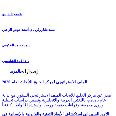
عاصم الشيدي
عميد طيار ركن ـ م .أسعد عوض الزعبي
د. هيله حمد المكيمي
د. فاطمة الشامسي
إصدارات
المزيد
الملف الاستراتيجي لمركز الخليج للأبحاث لعام 2026
صدر عن مركز الخليج للأبحاث الملف الاستراتيجي السنوي مع بداية
عام 2026م، باللغتين العربية والانجليزية وتضمن دراسات تحليلية
ورؤى معمقة، وقراءات دقيقة ورصدًا واستشرافًا وافيًا لكافة أ
الأمن السيبراني استكشاف الأبعاد التقنية والقانونية والإنسانية في