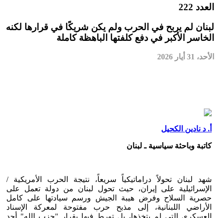
العدد 222
لبنان لم يربح في الحرب ولم يكن شريكًا في قرارها لكنه
الخاسر الأكبر في دفع كلفتها الباهظة كاملة
الأحد، 31 أيار 2026
أ. د نادين الكحيل
كاتبة وباحثة سياسية ـ لبنان
شهد لبنان تحولاً دراماتيكياً سريعاً، نتيجة الحرب الأمريكية /
الإسرائيلية على إيران، حيث تحول لبنان من دولة تعمل على
حصرية السلاح وفرض هيبة الجيش ورسم سيادتها على كامل
الأراضي اللبنانية، إلى مذبح حرب مفتوحة لمعركة الإسناد
العسكري التي لم يتخذها، بل تورط فيها بقرار "حزب الله" أحد