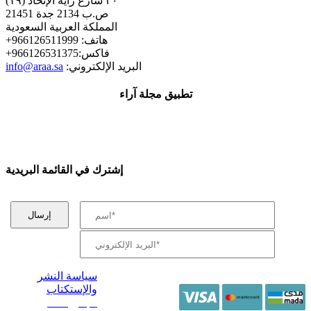
٣٠ شارع راية الإتحاد (١٩)
ص.ب 2134 جدة 21451
المملكة العربية السعودية
+هاتف: 966126511999
+فاكس:966126531375
:البريد الإلكتروني
info@araa.sa
تطبيق مجلة آراء
إشترك في القائمة البريدية
سياسة النشر
والإستكتاب
/ جميع الحقوق