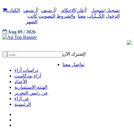
/
/
/
/
/
تسجيل
تسجيل
أعلن
الاحكام
أرشيف
أرشيف
الكتاب
الدخول
الكُــتَّـاب
معنا
والشروط
التصويت
كاتب
الشهر
Aug 09 / 2026
إشترك الآن!
تواصل معنا
دراسات آراء
آراء بودكاست
الأعداد
الهيئة الاستشارية
عن رئيس التحرير
عن آراء
الرئيسية