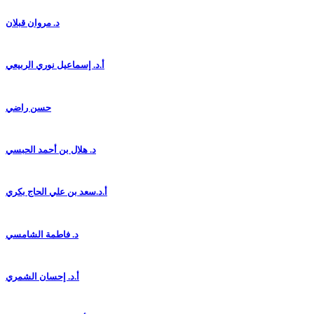
د. مروان قبلان
أ.د. إسماعيل نوري الربيعي
حسن راضي
د. هلال بن أحمد الحبسي
أ.د.سعد بن علي الحاج بكري
د. فاطمة الشامسي
أ.د. إحسان الشمري