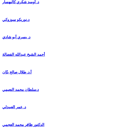
د. أوميد شكري كاليهسار
د.نوريكو سوزوكي
د. يسري أبو شادي
أحمد الشيخ عبدالله الفضالة
أ.د. طلال صالح بنّان
د.سلطان محمد النعيمي
د. عمر العبيدلي
الدكتور ظافر محمد العجمي