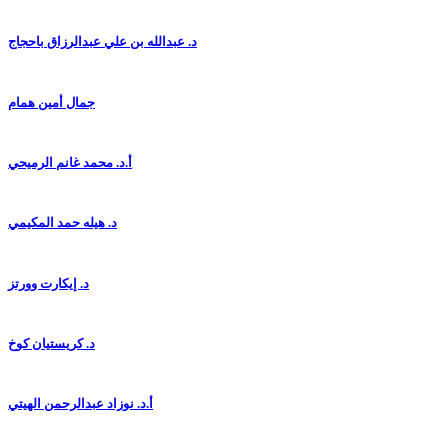
د. عبدالله بن علي عبدالرزاق باحجاج
جمال أمين همام
أ.د. محمد غانم الرميحي
د. هيله حمد المكيمي
د. إيكارت وورتز
د. كريستيان كوخ
أ.د. نوزاد عبدالرحمن الهيتي