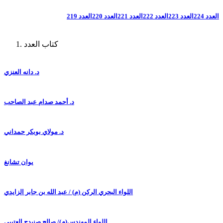
العدد 224
العدد 223
العدد 222
العدد 221
العدد 220
العدد 219
كتاب العدد
د. دانه العنزي
د. أحمد صدام عبد الصاحب
د. مولاي بوبكر حمداني
يوان تشانغ
اللواء البحري الركن (م) / عبد الله بن جابر الزايدي
اللواء المهندس(م)/ صالح صنيدح العتيبي