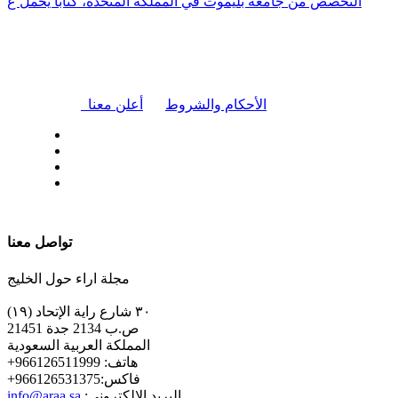
التخصص من جامعة بليموث في المملكة المتحدة، كتابًا يحمل ع
|
الأحكام والشروط
أعلن معنا
| تابعنا على
تواصل معنا
مجلة اراء حول الخليج
٣٠ شارع راية الإتحاد (١٩)
ص.ب 2134 جدة 21451
المملكة العربية السعودية
+هاتف: 966126511999
+فاكس:966126531375
:البريد الإلكتروني
info@araa.sa