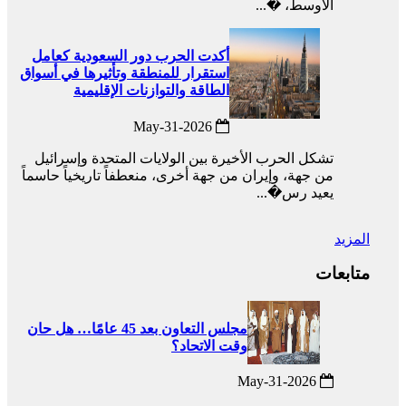
الأوسط، �...
أكدت الحرب دور السعودية كعامل
استقرار للمنطقة وتأثيرها في أسواق
الطاقة والتوازنات الإقليمية
2026-May-31
تشكل الحرب الأخيرة بين الولايات المتحدة وإسرائيل
من جهة، وإيران من جهة أخرى، منعطفاً تاريخياً حاسماً
يعيد رس�...
المزيد
متابعات
مجلس التعاون بعد 45 عامًا… هل حان
وقت الاتحاد؟
2026-May-31