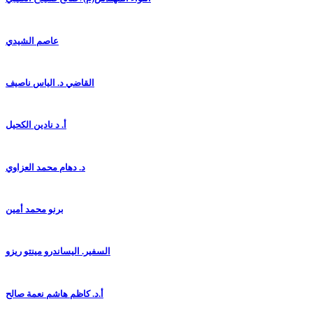
عاصم الشيدي
القاضي د. الياس ناصيف
أ. د نادين الكحيل
د. دهام محمد العزاوي
برنو محمد أمين
السفير. اليساندرو مينتو ريزو
أ.د. كاظم هاشم نعمة صالح