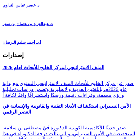
د. خضير عباس النداوي
د. عبدالعزيز بن عثمان بن صقر
أ.د. أحمد سليم البرصان
إصدارات
الملف الاستراتيجي لمركز الخليج للأبحاث لعام 2026
صدر عن مركز الخليج للأبحاث الملف الاستراتيجي السنوي مع بداية
عام 2026م، باللغتين العربية والانجليزية وتضمن دراسات تحليلية
ورؤى معمقة، وقراءات دقيقة ورصدًا واستشرافًا وافيًا لكافة أ
الأمن السيبراني استكشاف الأبعاد التقنية والقانونية والإنسانية في
العصر الرقمي
صدر حديثًا للأكاديمية الكويتية الدكتورة فَيّ مصطفى بن سلامة
المتخصصة في الأمن السيبراني، والتي نالت درجة الدكتوراه في هذا