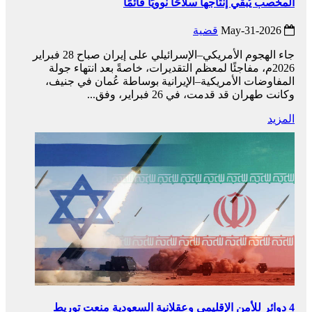
المخصب يُبقي إنتاجها سلاحًا نوويًا قائمًا
2026-May-31
قضية
جاء الهجوم الأمريكي–الإسرائيلي على إيران صباح 28 فبراير
2026م، مفاجئًا لمعظم التقديرات، خاصةً بعد انتهاء جولة
المفاوضات الأمريكية–الإيرانية بوساطة عُمان في جنيف،
وكانت طهران قد قدمت، في 26 فبراير، وفق...
المزيد
4 دوائر للأمن الإقليمي وعقلانية السعودية منعت توريط