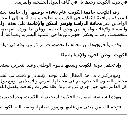
في دولة الكويت وحدها بل في كافة الدول الخليجية والعربية.
وقد افتُتِحت
جامعة الكويت عام 1966م
بوصفها أول جامعة بحثية 
للمعرفة ورافعةً للثقافة في الكويت والخليج، وامتد أثرها إلى الم
الوافدين عبر
مجانية الدراسة
وتوفير
السكن والإعاشة
على نفقة دولة 
والقضاء والإعلام وغيرها من وجوه التعليم. ووفق ما يورده المهتمو
متخصصة، وهو ما يعكس حجم تأثيرها في التنمية البشرية وصناعة المس
وقد تبوأ خريجوها من مختلف التخصصات مراكز مرموقة في دولهم، ف
الكويت.. وطن الحرية والإنسانية معًا
وإذ تحتفل دولة الكويت وشعبها باليوم الوطني وعيد التحرير، نستحضر وإ
ومع تركيزي في هذا المقال على الوجه الإنساني والاجتماعي الخيري 
مجلس التعاون الخليجي، ثم في محيطها العربي والإسلامي، ومع دول ال
كل العالم معها حين جرى غزوها، ولذا فقد تحررت وتعافت بفضل الله 
وبهذه السياسة المتوازنة الحكيمة آمنت دولة الكويت، وعملت بمبدأ
فرَحِم الله من مضى من قادتها ورموز عطائها، وحفِظ الله الكويت وقيا