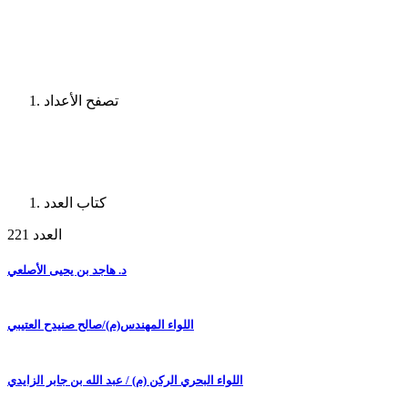
تصفح الأعداد
كتاب العدد
العدد 221
د. هاجد بن يحيى الأصلعي
اللواء المهندس(م)/صالح صنيدح العتيبي
اللواء البحري الركن (م) / عبد الله بن جابر الزايدي