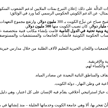
دالّة على ذلك: إعلان التبرع بمئات الملايين لدعم الشعوب المنكوبة
لمثال- عن الدعم الكويتي الحكومي الرسمي كما ورد في الوثائق
:
مليون دولار
، وارتفع مجموع التعهدات
مليار دولار
، كان نصيب الكويت منها
500
مليون دولار.
وبنية تحتية في الدول النامية
قامت بإنشاء مكاتب فنية متخصصة -تت
 حساب الحكومة الكويتية فأنشأت الجامعات والمستشفيات والمستوصف
لجمعيات واللجان الخيرية التعليم لآلاف الطلبة من خلال مدارس خيرية 
 والإفريقية.
ء والكساء لهم.
فاف والمناطق النائية البعيدة عن مصادر المياه.
ية في وطن النهار.. دولة الكويت.
 خيارٌ استراتيجي أخلاقي، يقدَّم فيه الإنسان على كل اعتبار، وهي دل
 تفخر بها، ألا وهي جامعة الكويت وخدماتها الجليلة – منذ إنشائها في