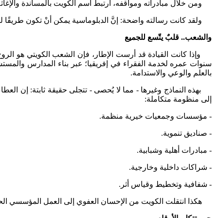
ومن خلال مبادراته ومواقفه، ارتبط اسم الكويت بالمساندة والإغاثة، 
ولقد كانت رسالته واضحة: إنَّ الدبلوماسية يمكن أنْ تكون طريقًا ل
والشعب.. قلبٌ يتّسع للجميع
وإذا كانت القيادة قد أرست الإطار، فإن الشعب الكويتي هو الروح ال
سنوات عمره لخدمة الفقراء في إفريقيا؛ عبر بناء المدارس والمست
بالعلم والوعي والاستدامة.
بهذه النماذج وغيرها - مما لا يُحصى - تتجلى حقيقة ثابتة: إن العط
إلى منظومة متكاملة:
- مؤسسات وجمعيات خيرية منظمة.
- صناديق تنموية.
- مبادرات أهلية وشبابية.
- شراكات داخلية وخارجية.
- شفافية وتخطيط وقياس أثر.
هكذا انتقلت الكويت من الإحسان العفوي إلى العمل المؤسسي الحديث