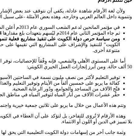
حين تتكلم الأرقام
ولأن لغة الأرقام شاهدة عادلة، يكفي أن نتوقف عند بعض الإشارات ال
وتنموية داخل العالم العربي وخارجه. وهذه بعض الأمثلة -على سبيل ا
في مؤتمر المانحين لدعم الشعب السوري عام 2013م أعلن الشيخ صباح عن تبرُّع الكويت بـ 300
ثم جاء المؤتمر الثاني عام 2014م ليُسهم بتعهدات بلغ مقدارها
4
ومن سياسة حرص دولة الكويت على تنفيذ مشاريع فعلية تنموية 
الكويت" للتنفيذ والإشراف على المشاريع التي تقيمها على
متنوعة أخرى.
أما على المستوى الأهلي والشعبي، فإنه وِفْقاً للإحصائيات، توفر ا
50 ألف حالة. ومن أبرز إنجازات العمل الخيري الكويتي:
توفير التعليم لأكثر من نصف مليون نسمة في الساحتين الآسيوية
كفالة ما يربو على خمسين ألفاً من الأيتام وتوفير التعليم والغذا
فتْح الآلاف من المساجد والجوامع، ودُور الرعاية الصحية.
حفْر عشرات الآلاف من آبار المياه لتوفير المياه في مناطق الج
وتتم هذه الأعمال من خلال ما يربو على ثلاثين جمعية خيرية واجتماع
وهذه الأرقام لا تُروَى للتفاخر، بل لتؤكد على أن العطاء في الكويت
بلا تمييز في الدين أو اللون أو الانتماء.
وثمة جانب آخر من إسهامات دولة الكويت التعليمية التي يحق لها أنْ