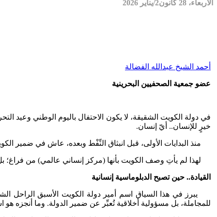
الأربعاء، 28 كانون2/يناير 2026
أحمد الشيخ عبدالله الفضالة
عضو جمعية الصحفيين البحرينية
في دولة الكويت الشقيقة، لا يكون الاحتفال باليوم الوطني وعيد التح
خيرٍ للإنسان.. أيّ إنسان.
منذ البدايات الأولى، قبل انبثاق النِّفْط وبعده، عاش في ضمير الكويتيين
لهذا لم يأتِ وصف الكويت بأنها (مركز إنساني عالمي) من فراغ؛ بل 
القيادة.. حين تصبح الدبلوماسية إنسانية
يبرز في هذا السياق اسم أمير دولة الكويت الأسبق الراحل الشيخ صب
للمجاملة، بل مسؤولية أخلاقية تُعبِّر عن ضمير الدولة. وما أنجزه هو