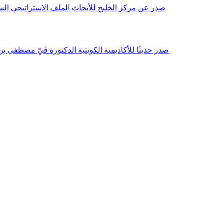
صدر عن مركز الخليج للأبحاث الملف الاستراتيجي السنوي مع بداية عام 2026م، باللغتين العربية والانجليزية وتضمن دراسات تحليلية ورؤى معمقة، 
صدر حديثًا للأكاديمية الكويتية الدكتورة فَيّ مصطفى