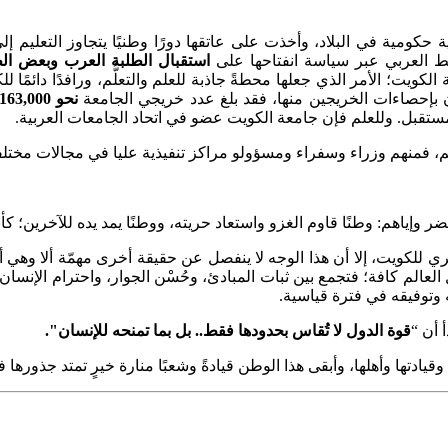
حكومية في البلاد، وأخذت على عاتقها دورًا وطنيًا يتجاوز التعليم إ
حيط العربي عبر سياسة انفتاحها على
استقبال الطلبة العرب وبعض الط
الكويت؛ الأمر الذي جعلها محطةً جاذبة للعلم والتعلُّم، ورافدًا دائمً
ن بإحصاءات الخريجين منها، فقد بلغ عدد خريجي الجامعة
نحو 163,000 خريج
تقبل. وللعلم فإن جامعة الكويت عضو في اتحاد الجامعات العربية.
منهم وزراء وسفراء ومسؤولو مراكز تنفيذية عليا في مجالات مختلف
ياهم: وطنًا قاوم الغزو واستعاد حريته، ووطنًا يمد يده للآخرين؛ كأنما 
للكويت، إلا أن هذا الوجه لا ينفصل عن حقيقة أخرى مهمّة ألا وهي أن
عالم كافة؛ فتجمع بين ثبات المبادئ، وحُسْن الجوار، واحترام الإنس
وتوفيقه في فترة قياسية.
 أن “
قوة الدول لا تُقاس بحدودها فقط.. بل بما تمنحه للإنسان".
دتها وأهلها، وأبقى هذا الوطن قيادةً وشعبًا منارة خيرٍ تمتد جذورها 