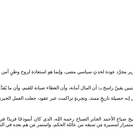
رير مجرَّد عودة لحدثٍ سياسي مضى، وإنما هو استعادة لروح وطنٍ آمن ب
 يقينٌ راسخ بـ: أن المال أمانة، وأن العطاء صيانة للقيم، وأن ما يُقدَّم
إنه حصيلة تاريخٍ ممتد، وتجربةٍ تراكمت عبر عقود، جعلت العمل الخير
اح الأحمد الجابر الصباح رحمه الله، الذي كان أنموذجًا فريدًا في 
 استمرار لمسيرة مَن سبقه من عائلة الحكم، واستمر مَن هم بعده في التم