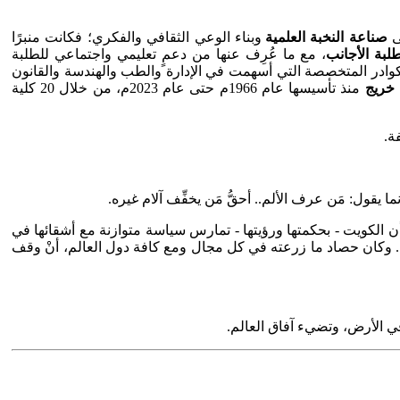
لى
صناعة النخبة العلمية
وبناء الوعي الثقافي والفكري؛ فكانت منبرًا
لبة الأجانب
، مع ما عُرِف عنها من دعمٍ تعليمي واجتماعي للطلبة
ا للكوادر المتخصصة التي أسهمت في الإدارة والطب والهندسة والقانون
منذ تأسيسها عام 1966م حتى عام 2023م، من خلال 20 كلية
ة.
يقول: مَن عرف الألم.. أحقُّ مَن يخفِّف آلام غيره.
 الكويت - بحكمتها ورؤيتها - تمارس سياسة متوازنة مع أشقائها في
ان. وكان حصاد ما زرعته في كل مجال ومع كافة دول العالم، أنْ وقف
في الأرض، وتضيء آفاق العالم.