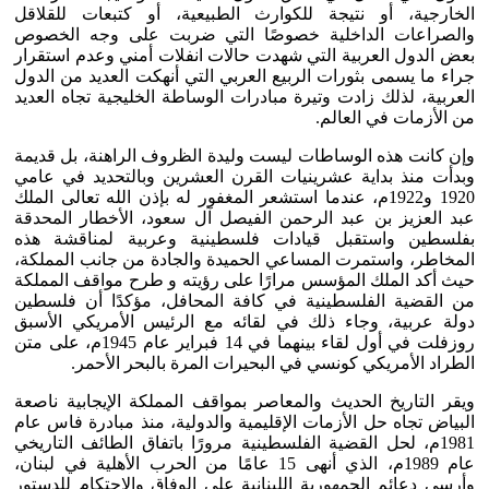
الخارجية، أو نتيجة للكوارث الطبيعية، أو كتبعات للقلاقل
والصراعات الداخلية خصوصًا التي ضربت على وجه الخصوص
بعض الدول العربية التي شهدت حالات انفلات أمني وعدم استقرار
جراء ما يسمى بثورات الربيع العربي التي أنهكت العديد من الدول
العربية، لذلك زادت وتيرة مبادرات الوساطة الخليجية تجاه العديد
من الأزمات في العالم.
وإن كانت هذه الوساطات ليست وليدة الظروف الراهنة، بل قديمة
وبدأت منذ بداية عشرينيات القرن العشرين وبالتحديد في عامي
1920 و1922م، عندما استشعر المغفور له بإذن الله تعالى الملك
عبد العزيز بن عبد الرحمن الفيصل آل سعود، الأخطار المحدقة
بفلسطين واستقبل قيادات فلسطينية وعربية لمناقشة هذه
المخاطر، واستمرت المساعي الحميدة والجادة من جانب المملكة،
حيث أكد الملك المؤسس مرارًا على رؤيته و طرح مواقف المملكة
من القضية الفلسطينية في كافة المحافل، مؤكدًا أن فلسطين
دولة عربية، وجاء ذلك في لقائه مع الرئيس الأمريكي الأسبق
روزفلت في أول لقاء بينهما في 14 فبراير عام 1945م، على متن
الطراد الأمريكي كونسي في البحيرات المرة بالبحر الأحمر.
ويقر التاريخ الحديث والمعاصر بمواقف المملكة الإيجابية ناصعة
البياض تجاه حل الأزمات الإقليمية والدولية، منذ مبادرة فاس عام
1981م، لحل القضية الفلسطينية مرورًا باتفاق الطائف التاريخي
عام 1989م، الذي أنهى 15 عامًا من الحرب الأهلية في لبنان،
وأرسى دعائم الجمهورية اللبنانية على الوفاق والاحتكام للدستور