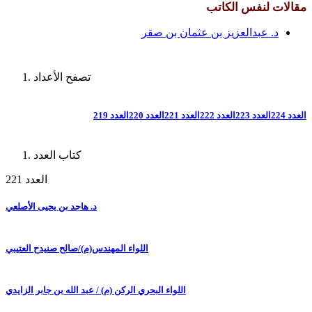
مقالات لنفس الكاتب
د. عبدالعزيز بن عثمان بن صقر
تصفح الأعداد
العدد 224
العدد 223
العدد 222
العدد 221
العدد 220
العدد 219
كتاب العدد
العدد 221
د. هاجد بن يحيى الأصلعي
اللواء المهندس(م)/صالح صنيدح العتيبي
اللواء البحري الركن (م) / عبد الله بن جابر الزايدي