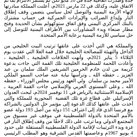
جدة وصدرت اتفاقية جدة في 20 مايو لكن لم يستمر الالتزام بما تم
الاتفاق عليه، وكذلك في 22 مارس 2021م، أعلنت المملكة مبادرتها
لإنهاء الأزمة اليمنية والتوصل لحل سياسي يتضمن وقف إطلاق
النار وإيداع الضرائب والإيرادات الجمركية في حساب مشترك
بالبنك المركزي اليمني وفق اتفاق ستوكهولم بشأن الحديدة وفتح
مطار صنعاء وبدء المشاورات بين الأطراف اليمنية للتوصل إلى
حل سياسي للأزمة اليمنية برعاية الأمم المتحدة.
والمملكة هي التي أخذت على عاتقها ترتيب البيت الخليجي من
الداخل والتهيئة للمصالحة الخليجية خلال قمة العلا التي عقدت يوم
الثلاثاء 5 يناير 2021م، وأنهت الخلافات الخليجية ـ الخليجية ،
وأعادت اللحمة للمنظومة الخليجية تلك القمة التي جاءت بدعوة
كريمة من لدن خادم الحرمين الشريفين الملك سلمان بن عبد
العزيز ـ حفظه الله ـ وترأسها نيابة عنه صاحب السمو الملكي
الأمير محمد بن سلمان ولي العهد ورئيس مجلس الوزراء ـ حفظه
الله ـ وعلى المستوى العربي والإسلامي جاءت القمة العربية ـ
الإسلامية الاستثنائية بالرياض في 11 نوفمبر 2024م، لبحث العدوان
الإسرائيلي على قطاع غزة تلك القضية المحورية للمملكة والتي
أخذت على عاتقها كذلك الدعوة إلى مؤتمر حل الدولتين بالشراكة
مع فرنسا الذي قاد إلى اعتراف 151 دولة من أصل 193 دولة عضو
بالأمم المتحدة بالدولة الفلسطينية في موقف غير مسبوق من
المجتمع الدولي وما ترتب على ذلك لاحقًا من وقف إطلاق النار في
غزة وبدء الترتيبات لإقامة الدولة الفلسطينية المستقلة على حدود
4 يونيو 1967م وعاصمتها القدس الشرقية وهو المطلب الرئيسي