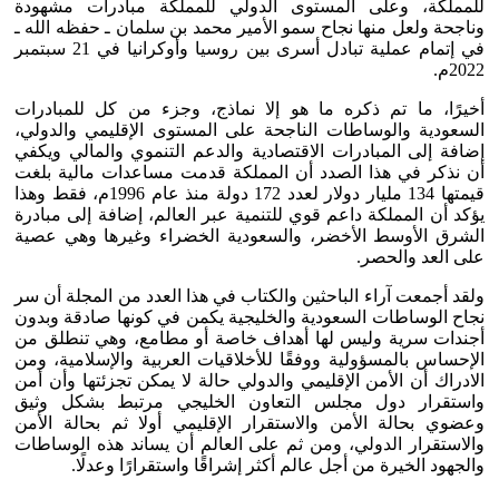
للمملكة، وعلى المستوى الدولي للمملكة مبادرات مشهودة
وناجحة ولعل منها نجاح سمو الأمير محمد بن سلمان ـ حفظه الله ـ
في إتمام عملية تبادل أسرى بين روسيا وأوكرانيا في 21 سبتمبر
2022م.
أخيرًا، ما تم ذكره ما هو إلا نماذج، وجزء من كل للمبادرات
السعودية والوساطات الناجحة على المستوى الإقليمي والدولي،
إضافة إلى المبادرات الاقتصادية والدعم التنموي والمالي ويكفي
أن نذكر في هذا الصدد أن المملكة قدمت مساعدات مالية بلغت
قيمتها 134 مليار دولار لعدد 172 دولة منذ عام 1996م، فقط وهذا
يؤكد أن المملكة داعم قوي للتنمية عبر العالم، إضافة إلى مبادرة
الشرق الأوسط الأخضر، والسعودية الخضراء وغيرها وهي عصية
على العد والحصر.
ولقد أجمعت آراء الباحثين والكتاب في هذا العدد من المجلة أن سر
نجاح الوساطات السعودية والخليجية يكمن في كونها صادقة وبدون
أجندات سرية وليس لها أهداف خاصة أو مطامع، وهي تنطلق من
الإحساس بالمسؤولية ووفقًا للأخلاقيات العربية والإسلامية، ومن
الادراك أن الأمن الإقليمي والدولي حالة لا يمكن تجزئتها وأن أمن
واستقرار دول مجلس التعاون الخليجي مرتبط بشكل وثيق
وعضوي بحالة الأمن والاستقرار الإقليمي أولا ثم بحالة الأمن
والاستقرار الدولي، ومن ثم على العالم أن يساند هذه الوساطات
والجهود الخيرة من أجل عالم أكثر إشراقًا واستقرارًا وعدلًا.