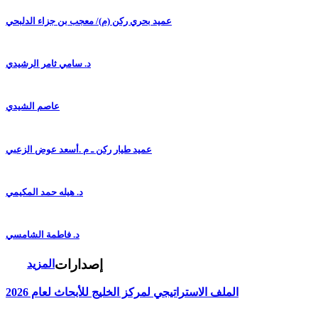
عميد بحري ركن (م)/ معجب بن جزاء الدلبحي
د. سامي ثامر الرشيدي
عاصم الشيدي
عميد طيار ركن ـ م .أسعد عوض الزعبي
د. هيله حمد المكيمي
د. فاطمة الشامسي
إصدارات
المزيد
الملف الاستراتيجي لمركز الخليج للأبحاث لعام 2026