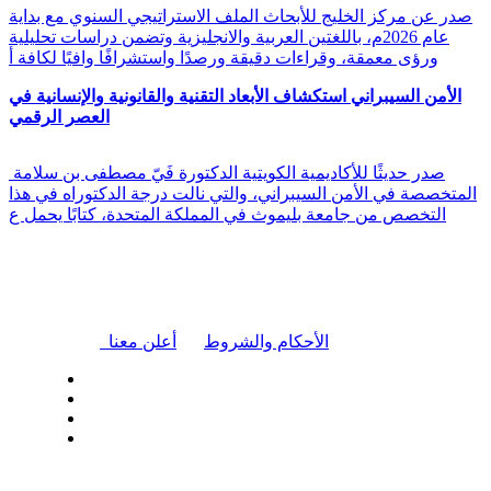
صدر عن مركز الخليج للأبحاث الملف الاستراتيجي السنوي مع بداية
عام 2026م، باللغتين العربية والانجليزية وتضمن دراسات تحليلية
ورؤى معمقة، وقراءات دقيقة ورصدًا واستشرافًا وافيًا لكافة أ
الأمن السيبراني استكشاف الأبعاد التقنية والقانونية والإنسانية في
العصر الرقمي
صدر حديثًا للأكاديمية الكويتية الدكتورة فَيّ مصطفى بن سلامة
المتخصصة في الأمن السيبراني، والتي نالت درجة الدكتوراه في هذا
التخصص من جامعة بليموث في المملكة المتحدة، كتابًا يحمل ع
|
الأحكام والشروط
أعلن معنا
| تابعنا على