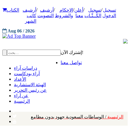
/
/
/
/
/
تسجيل
تسجيل
أعلن
الاحكام
أرشيف
أرشيف
الكتاب
الدخول
الكُــتَّـاب
معنا
والشروط
التصويت
كاتب
الشهر
Aug 06 / 2026
إشترك الآن!
تواصل معنا
دراسات آراء
آراء بودكاست
الأعداد
الهيئة الاستشارية
عن رئيس التحرير
عن آراء
الرئيسية
الرئيسية
/ الوساطات السعودية جهود بدون مطامع