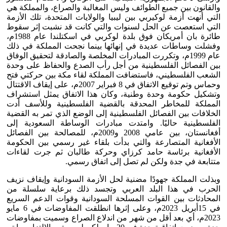
والقانون بين جميع الطوائف وليس المغالبة والصراع، والمملكة هي
التي أنهت أزمة لوكيربي بين ليبيا والولايات المتحدة، تلك الأزمة
التي استعصت عن الحل لسنوات والتي كانت قد نشبت إثر سقوط
طائرة بان أمريكان فوق بلدة لوكربي في اسكتلندا عام 1988م،
وفشلت وساطات عديدة في إنهائها بينما نجحت المملكة في ذلك
عام 1999م، وتكررت المبادرات المخلصة والصادقة لتحقيق الوفاق
بين الفصائل الفلسطينية من أجل رأب الصدع والحفاظ على وحدة
الشعب الفلسطيني، فاستضافت المملكة لقاء مكة بين حركتي فتح
وحماس وتم توقيع الاتفاق في 8 فبراير 2007م، على إيقاف الاقتتال
وتشكيل حكومة وحدة وطنية، وكان هذا الاتفاق يمثل استشراف
المملكة للمخاطر المحدقة بالقضية الفلسطينية وللأسف أدت
الخلافات بين الفصائل الفلسطينية إلى الوضع الذي تمر به القضية
الفلسطينية حاليًا. وامتدت مبادرات الوساطة السعودية إلى
أفغانستان، بين عامي 2008 و2009م، للمصالحة بين الفصائل
الأفغانية المتصارعة والتي بدأت بلقاء غير رسمي بين الحكومة
الأفغانية برئاسة حامد كرزاي وحركة طالبان ثم جرت لقاءات
متتابعة في جدة ولكن لم تصل إلى اتفاق رسمي.
وبذلت المملكة جهودًا مضنية لحل الأزمة السودانية وإيقاف نزيف
الحرب في هذا البلد العربي وتجسد ذلك برعاية سلسلة من
المحادثات بين القوات المسلحة السودانية وقوات الدعم السريع
في 15أبريل 2023م، وعلى إثرها انطلقت المفاوضات في 6 مايو
2023م، أي بعد أقل من شهر من اندلاع الصراع وسميت بمفاوضات