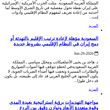
المملكة العربية السعودية مثلت الحرب الأمريكية / الإسرائيلية
على إيران نقطة تحول مفصلية في تاريخ الشرق الأوسط لما
أحدثته من إعادة تعريف لمفهوم النظام الإقليمي وأدوات
إنت...
المزيد
السعودية مؤهلة لإعادة ترتيب الإقليم بالتهدئة أو
دمج إيران في النظام الإقليمي بشروط جديدة
2026-Jun-29
د. هاجد بن يحيى الأصلعيكاتب ومحلل سياسي ـ المملكة
العربية السعوديةفي لحظةٍ تتوقف فيها أصوات الصواريخ
والطائرات المسيرة وتخفت فيها أصداء الضربات الجوية، لا
يكون المشهد في الخليج العربي قد عاد إلى طبيعته، بل يكون
قد دخل طورًا...
المزيد
مواجهة التهديدات برؤية استراتيجية بعيدة المدى
وقوة متعددة الأبعاد وتوازن دقيق بين الردع