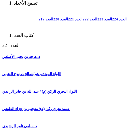
تصفح الأعداد
العدد 224
العدد 223
العدد 222
العدد 221
العدد 220
العدد 219
كتاب العدد
العدد 221
د. هاجد بن يحيى الأصلعي
اللواء المهندس(م)/صالح صنيدح العتيبي
اللواء البحري الركن (م) / عبد الله بن جابر الزايدي
عميد بحري ركن (م)/ معجب بن جزاء الدلبحي
د. سامي ثامر الرشيدي