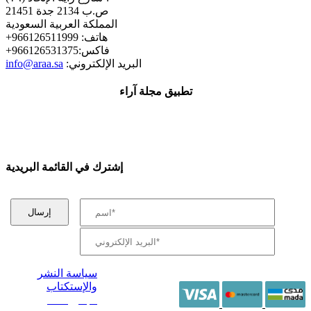
ص.ب 2134 جدة 21451
المملكة العربية السعودية
+هاتف: 966126511999
+فاكس:966126531375
:البريد الإلكتروني
info@araa.sa
تطبيق مجلة آراء
إشترك في القائمة البريدية
سياسة النشر
والإستكتاب
/ جميع الحقوق