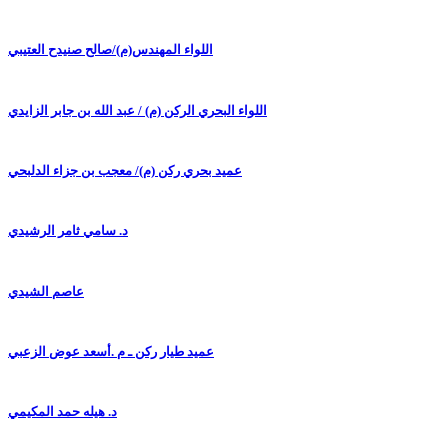
اللواء المهندس(م)/صالح صنيدح العتيبي
اللواء البحري الركن (م) / عبد الله بن جابر الزايدي
عميد بحري ركن (م)/ معجب بن جزاء الدلبحي
د. سامي ثامر الرشيدي
عاصم الشيدي
عميد طيار ركن ـ م .أسعد عوض الزعبي
د. هيله حمد المكيمي