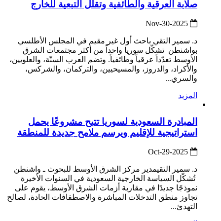
صلابة العرقية والطائفية وتقلّل التبعية للخارج
2025-Nov-30
د. سمير التقي باحث أول غير مقيم في المجلس الأطلسي
بواشنطن تشكّل سوريا واحداً من أكثر مجتمعات الشرق
الأوسط تعدّداً عرقياً وطائفياً. وتضم العرب السنّة، والعلويين،
والأكراد، والدروز، والمسيحيين، والتركمان، والشركس،
والسري...
المزيد
المبادرة السعودية لسوريا تتيح مشروعًا يحمل
استراتيجية للإقليم ويرسم ملامح جديدة للمنطقة
2025-Oct-29
د. سمير التقيمدير مركز الشرق الأوسط للبحوث ـ واشنطن
تُشكّل السياسة الخارجية السعودية في السنوات الأخيرة
نموذجًا جديدًا في مقاربة أزمات الشرق الأوسط، يقوم على
تجاوز منطق التدخلات المباشرة والاصطفافات الحادة، لصالح
التهدئ...