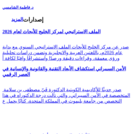
د. فاطمة الشامسي
إصدارات
المزيد
الملف الاستراتيجي لمركز الخليج للأبحاث لعام 2026
صدر عن مركز الخليج للأبحاث الملف الاستراتيجي السنوي مع بداية
عام 2026م، باللغتين العربية والانجليزية وتضمن دراسات تحليلية
ورؤى معمقة، وقراءات دقيقة ورصدًا واستشرافًا وافيًا لكافة أ
الأمن السيبراني استكشاف الأبعاد التقنية والقانونية والإنسانية في
العصر الرقمي
صدر حديثًا للأكاديمية الكويتية الدكتورة فَيّ مصطفى بن سلامة
المتخصصة في الأمن السيبراني، والتي نالت درجة الدكتوراه في هذا
التخصص من جامعة بليموث في المملكة المتحدة، كتابًا يحمل ع