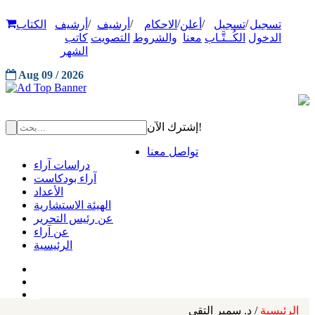
/
/
/
/
/
تسجيل
تسجيل
أعلن
الاحكام
أرشيف
أرشيف
الكتاب
الدخول
الكُــتَّـاب
معنا
والشروط
التصويت
كاتب
الشهر
Aug 09 / 2026
إشترك الآن!
تواصل معنا
دراسات آراء
آراء بودكاست
الأعداد
الهيئة الاستشارية
عن رئيس التحرير
عن آراء
الرئيسية
الرئيسية
/ د. سمير التقي