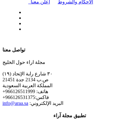
|
الأحكام والشروط
أعلن معنا
| تابعنا على
تواصل معنا
مجلة اراء حول الخليج
٣٠ شارع راية الإتحاد (١٩)
ص.ب 2134 جدة 21451
المملكة العربية السعودية
+هاتف: 966126511999
+فاكس:966126531375
:البريد الإلكتروني
info@araa.sa
تطبيق مجلة آراء