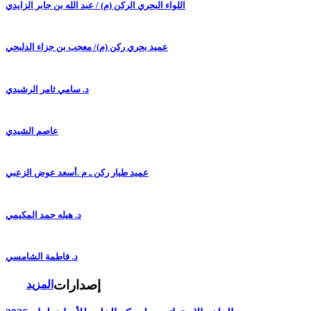
اللواء البحري الركن (م) / عبد الله بن جابر الزايدي
عميد بحري ركن (م)/ معجب بن جزاء الدلبحي
د. سامي ثامر الرشيدي
عاصم الشيدي
عميد طيار ركن ـ م .أسعد عوض الزعبي
د. هيله حمد المكيمي
د. فاطمة الشامسي
إصدارات
المزيد