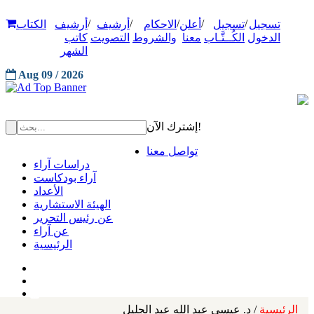
/
/
/
/
/
تسجيل
تسجيل
أعلن
الاحكام
أرشيف
أرشيف
الكتاب
الدخول
الكُــتَّـاب
معنا
والشروط
التصويت
كاتب
الشهر
Aug 09 / 2026
إشترك الآن!
تواصل معنا
دراسات آراء
آراء بودكاست
الأعداد
الهيئة الاستشارية
عن رئيس التحرير
عن آراء
الرئيسية
الرئيسية
/ د. عيسى عبد الله عبد الجليل