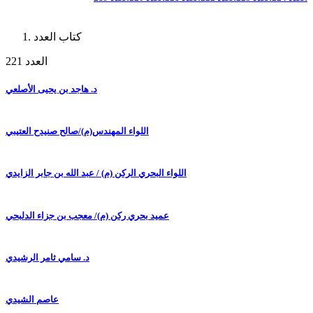
كتاب العدد
العدد 221
د. هاجد بن يحيى الأصلعي
اللواء المهندس(م)/صالح صنيدح العتيبي
اللواء البحري الركن (م) / عبد الله بن جابر الزايدي
عميد بحري ركن (م)/ معجب بن جزاء الدلبحي
د. سامي ثامر الرشيدي
عاصم الشيدي