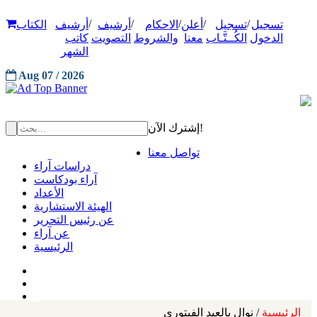
/
/
/
/
/
تسجيل
تسجيل
أعلن
الاحكام
أرشيف
أرشيف
الكتاب
الدخول
الكُــتَّـاب
معنا
والشروط
التصويت
كاتب
الشهر
Aug 07 / 2026
إشترك الآن!
تواصل معنا
دراسات آراء
آراء بودكاست
الأعداد
الهيئة الاستشارية
عن رئيس التحرير
عن آراء
الرئيسية
الرئيسية
/ نوال بالعيد الفيتوري