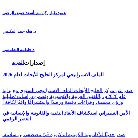
عميد طيار ركن ـ م .أسعد عوض الزعبي
د. هيله حمد المكيمي
د. فاطمة الشامسي
إصدارات
المزيد
الملف الاستراتيجي لمركز الخليج للأبحاث لعام 2026
صدر عن مركز الخليج للأبحاث الملف الاستراتيجي السنوي مع بداية
عام 2026م، باللغتين العربية والانجليزية وتضمن دراسات تحليلية
ورؤى معمقة، وقراءات دقيقة ورصدًا واستشرافًا وافيًا لكافة أ
الأمن السيبراني استكشاف الأبعاد التقنية والقانونية والإنسانية في
العصر الرقمي
صدر حديثًا للأكاديمية الكويتية الدكتورة فَيّ مصطفى بن سلامة