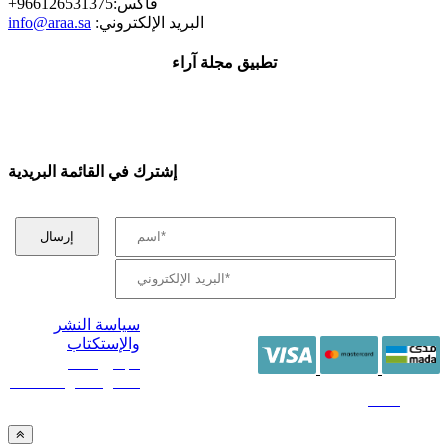
+فاكس:966126531375
:البريد الإلكتروني
info@araa.sa
تطبيق مجلة آراء
إشترك في القائمة البريدية
سياسة النشر
والإستكتاب
/ جميع الحقوق
محفوظة آراء 2014 -
2026