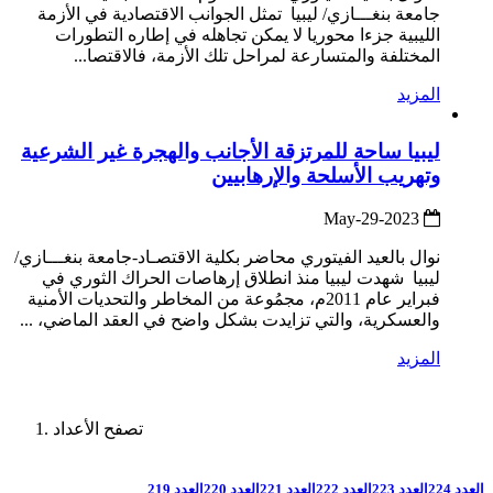
جامعة بنغـــازي/ ليبيا تمثل الجوانب الاقتصادية في الأزمة
الليبية جزءا محوريا لا يمكن تجاهله في إطاره التطورات
المختلفة والمتسارعة لمراحل تلك الأزمة، فالاقتصا...
المزيد
ليبيا ساحة للمرتزقة الأجانب والهجرة غير الشرعية
وتهريب الأسلحة والإرهابيين
2023-May-29
نوال بالعيد الفيتوري محاضر بكلية الاقتصـاد-جامعة بنغـــازي/
ليبيا شهدت ليبيا منذ انطلاق إرهاصات الحراك الثوري في
فبراير عام 2011م، مجمُوعة من المخاطر والتحديات الأمنية
والعسكرية، والتي تزايدت بشكل واضح في العقد الماضي، ...
المزيد
تصفح الأعداد
العدد 224
العدد 223
العدد 222
العدد 221
العدد 220
العدد 219