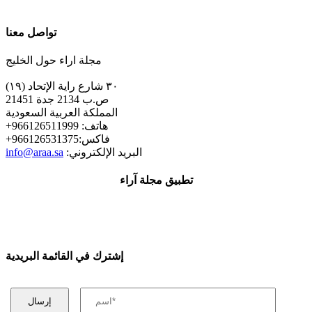
تواصل معنا
مجلة اراء حول الخليج
٣٠ شارع راية الإتحاد (١٩)
ص.ب 2134 جدة 21451
المملكة العربية السعودية
+هاتف: 966126511999
+فاكس:966126531375
:البريد الإلكتروني
info@araa.sa
تطبيق مجلة آراء
إشترك في القائمة البريدية