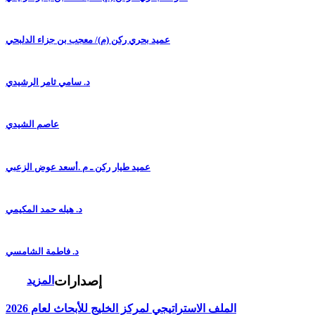
عميد بحري ركن (م)/ معجب بن جزاء الدلبحي
د. سامي ثامر الرشيدي
عاصم الشيدي
عميد طيار ركن ـ م .أسعد عوض الزعبي
د. هيله حمد المكيمي
د. فاطمة الشامسي
إصدارات
المزيد
الملف الاستراتيجي لمركز الخليج للأبحاث لعام 2026