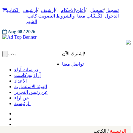
/
/
/
/
/
تسجيل
تسجيل
أعلن
الاحكام
أرشيف
أرشيف
الكتاب
الدخول
الكُــتَّـاب
معنا
والشروط
التصويت
كاتب
الشهر
Aug 08 / 2026
إشترك الآن!
تواصل معنا
دراسات آراء
آراء بودكاست
الأعداد
الهيئة الاستشارية
عن رئيس التحرير
عن آراء
الرئيسية
الرئيسية
/ الكاتب