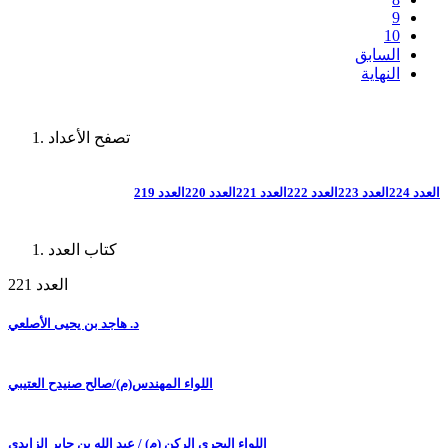
9
10
السابق
النهاية
تصفح الأعداد
العدد 224
العدد 223
العدد 222
العدد 221
العدد 220
العدد 219
كتاب العدد
العدد 221
د. هاجد بن يحيى الأصلعي
اللواء المهندس(م)/صالح صنيدح العتيبي
اللواء البحري الركن (م) / عبد الله بن جابر الزايدي