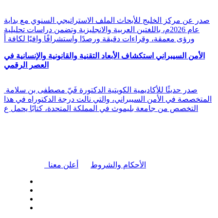
صدر عن مركز الخليج للأبحاث الملف الاستراتيجي السنوي مع بداية
عام 2026م، باللغتين العربية والانجليزية وتضمن دراسات تحليلية
ورؤى معمقة، وقراءات دقيقة ورصدًا واستشرافًا وافيًا لكافة أ
الأمن السيبراني استكشاف الأبعاد التقنية والقانونية والإنسانية في
العصر الرقمي
صدر حديثًا للأكاديمية الكويتية الدكتورة فَيّ مصطفى بن سلامة
المتخصصة في الأمن السيبراني، والتي نالت درجة الدكتوراه في هذا
التخصص من جامعة بليموث في المملكة المتحدة، كتابًا يحمل ع
|
الأحكام والشروط
أعلن معنا
| تابعنا على