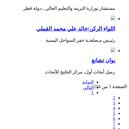
مستشار بوزارة التربية والتعليم العالي ـ دولة قطر
اللواء الركن/خالد علي محمد القملي
رئيـس مـصلحـة خفر السواحل اليمنية
يوان تشانغ
زميل أبحاث أول، مركز الخليج للأبحاث
البداية
الصفحة 5 من 254
التالي
1
2
3
4
5
6
7
8